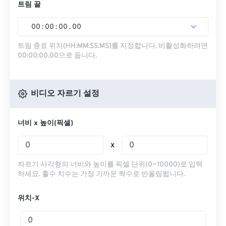
트림 끝
00
:
00
:
00
.
00
트림 종료 위치(HH:MM:SS.MS)를 지정합니다. 비활성화하려면
00:00:00.00으로 둡니다.
비디오 자르기 설정
너비 x 높이(픽셀)
x
자르기 사각형의 너비와 높이를 픽셀 단위(0~10000)로 입력
하세요. 홀수 치수는 가장 가까운 짝수로 반올림됩니다.
위치-X