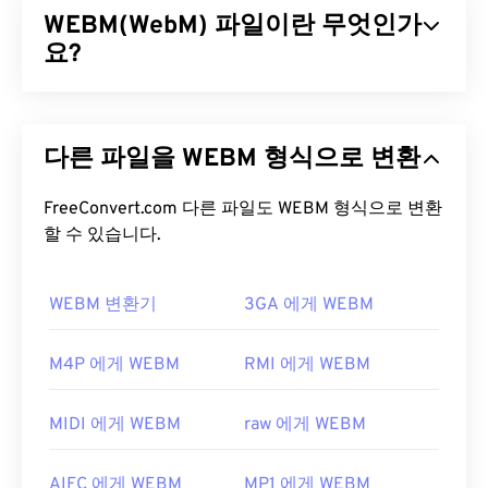
WEBM(WebM) 파일이란 무엇인가
용하여 파일 크기를 압축하여 관리 및 저장이 용이한
파일을 제공합니다. 또한 YouTube와 같은 인터넷 스
요?
트리밍에도 널리 사용되는 비디오 형식입니다. 많은
사람들이 MP4를 오늘날 최고의 비디오 형식 중 하나
WebM(WEBM)은 웹용으로 설계된
무료 라이선스
파
로 간주합니다.
일 컨테이너입니다. 특히 HTML5와 호환되도록 설계
다른 파일을 WEBM 형식으로 변환
되었습니다. 챕터, 캡션, 자막, 메타데이터 태그, 스트
MP4 파일을 어떻게 여나요?
리밍, 첨부 파일, 3D 코덱, 3D 컨테이너 및 하드웨어
플레이어를 지원합니다. WEBM은 비디오 스트림을
FreeConvert.com 다른 파일도 WEBM 형식으로 변환
MP4 파일은 운영 체제의 기본 비디오 플레이어에서
VP8
할 수 있습니다.
또는
VP9
코덱으로, 오디오 스트림을
Vorbis
또
열립니다. 파일을 두 번 클릭하면 열립니다. 타사 소
는
Opus
코덱으로 압축합니다.
프트웨어는 필요하지 않습니다. Windows에서는
Windows Media Player
WEBM 변환기
로, Mac에서는
3GA 에게 WEBM
QuickTime
으
WEBM 파일을 어떻게 여나요?
로 열립니다.
VLC 미디어 플레이어
와
MPlayer는
모든 운영 체제
M4P 에게 WEBM
RMI 에게 WEBM
일부 기기, 특히 모바일 기기에서는 이 파일 형식을
(OS)에서 WEBM 파일을 열 수 있습니다. WEBM 파일
여는 데 문제가 발생할 수 있습니다. MP4는 다양한
을 여는 다른 좋은 방법으로는 Microsoft Windows
종류의 데이터를 담고 있는 컨테이너이므로, 파일을
MIDI 에게 WEBM
raw 에게 WEBM
OS용
Winamp
와 Mac OS X용
Elmedia가
있습니다.
여는 데 문제가 있는 경우 일반적으로 컨테이너의 데
이터(오디오 또는 비디오 코덱)가 기기의 OS와 호환
Microsoft 브라우저에는 WebM
코덱이
내장되어 있
AIFC 에게 WEBM
MP1 에게 WEBM