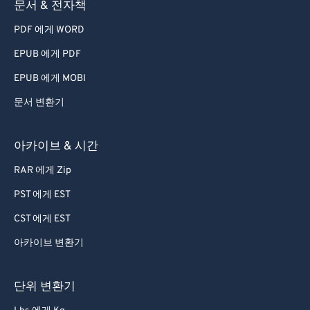
문서 & 전자책
78
78
PDF 에게 WORD
79
79
80
80
EPUB 에게 PDF
81
81
EPUB 에게 MOBI
82
82
문서 변환기
83
83
아카이브 & 시간
84
84
RAR 에게 Zip
85
85
PST 에게 EST
86
86
87
87
CST 에게 EST
88
88
아카이브 변환기
89
89
단위 변환기
90
90