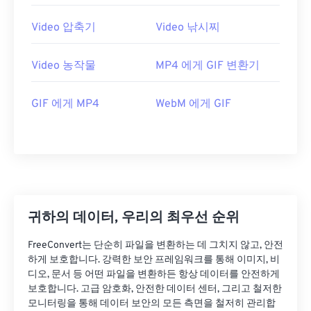
25
25
25
25
25
25
26
26
26
26
26
26
Video 압축기
Video 낚시찌
27
27
27
27
27
27
Video 농작물
MP4 에게 GIF 변환기
28
28
28
28
28
28
29
29
29
29
29
29
GIF 에게 MP4
WebM 에게 GIF
30
30
30
30
30
30
31
31
31
31
31
31
32
32
32
32
32
32
33
33
33
33
33
33
34
34
34
34
34
34
귀하의 데이터, 우리의 최우선 순위
35
35
35
35
35
35
FreeConvert는 단순히 파일을 변환하는 데 그치지 않고, 안전
36
36
36
36
36
36
하게 보호합니다. 강력한 보안 프레임워크를 통해 이미지, 비
디오, 문서 등 어떤 파일을 변환하든 항상 데이터를 안전하게
37
37
37
37
37
37
보호합니다. 고급 암호화, 안전한 데이터 센터, 그리고 철저한
모니터링을 통해 데이터 보안의 모든 측면을 철저히 관리합
38
38
38
38
38
38