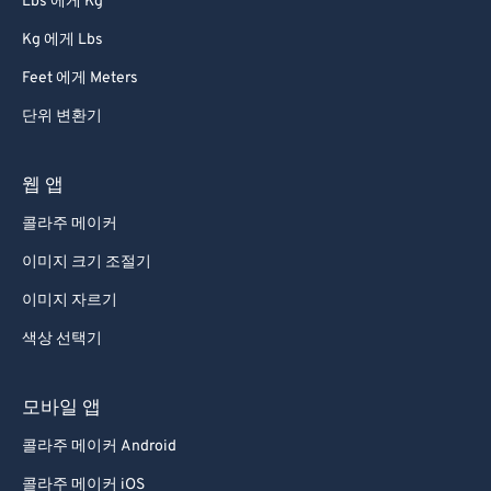
Lbs 에게 Kg
91
91
Kg 에게 Lbs
92
92
Feet 에게 Meters
93
93
94
94
단위 변환기
95
95
웹 앱
96
96
콜라주 메이커
97
97
이미지 크기 조절기
98
98
이미지 자르기
99
99
색상 선택기
모바일 앱
콜라주 메이커 Android
콜라주 메이커 iOS