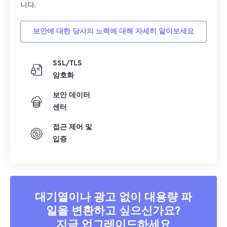
니다.
39
39
39
39
39
39
40
40
40
40
40
40
보안에 대한 당사의 노력에 대해 자세히 알아보세요
41
41
41
41
41
41
SSL/TLS
42
42
42
42
42
42
암호화
43
43
43
43
43
43
보안 데이터
44
44
44
44
44
44
센터
45
45
45
45
45
45
접근 제어 및
46
46
46
46
46
46
입증
47
47
47
47
47
47
48
48
48
48
48
48
49
49
49
49
49
49
대기열이나 광고 없이 대용량 파
50
50
50
50
50
50
일을 변환하고 싶으신가요?
51
51
51
51
51
51
지금 업그레이드하세요