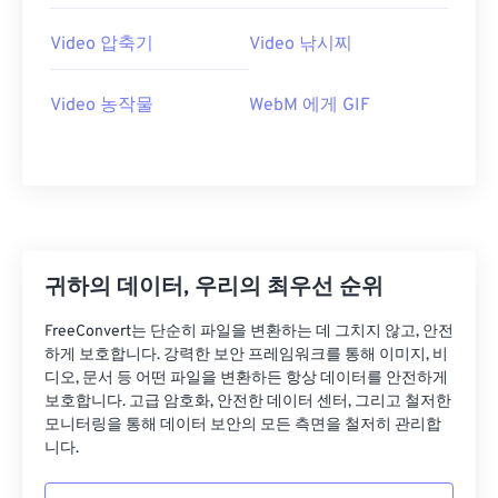
26
26
26
26
26
26
27
27
27
27
27
27
Video 압축기
Video 낚시찌
28
28
28
28
28
28
Video 농작물
WebM 에게 GIF
29
29
29
29
29
29
30
30
30
30
30
30
31
31
31
31
31
31
32
32
32
32
32
32
33
33
33
33
33
33
귀하의 데이터, 우리의 최우선 순위
34
34
34
34
34
34
FreeConvert는 단순히 파일을 변환하는 데 그치지 않고, 안전
35
35
35
35
35
35
하게 보호합니다. 강력한 보안 프레임워크를 통해 이미지, 비
36
36
36
36
36
36
디오, 문서 등 어떤 파일을 변환하든 항상 데이터를 안전하게
보호합니다. 고급 암호화, 안전한 데이터 센터, 그리고 철저한
37
37
37
37
37
37
모니터링을 통해 데이터 보안의 모든 측면을 철저히 관리합
니다.
38
38
38
38
38
38
39
39
39
39
39
39