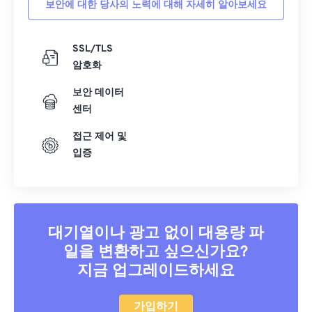
보안에 대한 당사의 노력에 대해 자세히 알아보세요
40
40
40
40
40
40
41
41
41
41
41
41
SSL/TLS
암호화
42
42
42
42
42
42
43
43
43
43
43
43
보안 데이터
센터
44
44
44
44
44
44
접근 제어 및
45
45
45
45
45
45
입증
46
46
46
46
46
46
47
47
47
47
47
47
48
48
48
48
48
48
대기열이나 광고 없이 대용량 파
49
49
49
49
49
49
일을 변환하고 싶으신가요?
50
50
50
50
50
50
지금 업그레이드하세요
51
51
51
51
51
51
52
52
52
52
52
52
가입하기