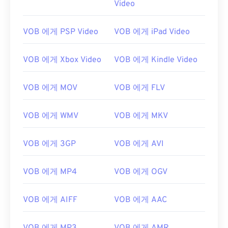
Video
00
00
00
00
00
00
00
00
01
01
01
01
01
01
01
01
VOB 에게 PSP Video
VOB 에게 iPad Video
02
02
02
02
02
02
02
02
03
03
03
03
03
03
03
03
VOB 에게 Xbox Video
VOB 에게 Kindle Video
04
04
04
04
04
04
04
04
VOB 에게 MOV
VOB 에게 FLV
05
05
05
05
05
05
05
05
06
06
06
06
06
06
06
06
VOB 에게 WMV
VOB 에게 MKV
07
07
07
07
07
07
07
07
VOB 에게 3GP
VOB 에게 AVI
08
08
08
08
08
08
08
08
09
09
09
09
09
09
09
09
VOB 에게 MP4
VOB 에게 OGV
10
10
10
10
10
10
10
10
11
11
11
11
11
11
11
11
VOB 에게 AIFF
VOB 에게 AAC
12
12
12
12
12
12
12
12