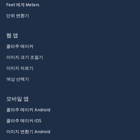
92
92
Feet 에게 Meters
93
93
단위 변환기
94
94
95
95
웹 앱
96
96
콜라주 메이커
97
97
이미지 크기 조절기
98
98
이미지 자르기
99
99
색상 선택기
모바일 앱
콜라주 메이커 Android
콜라주 메이커 iOS
이미지 변환기 Android