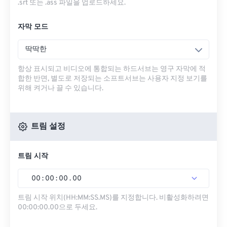
.srt 또는 .ass 파일을 업로드하세요.
자막 모드
딱딱한
항상 표시되고 비디오에 통합되는 하드서브는 영구 자막에 적
합한 반면, 별도로 저장되는 소프트서브는 사용자 지정 보기를
위해 켜거나 끌 수 있습니다.
트림 설정
트림 시작
00
:
00
:
00
.
00
트림 시작 위치(HH:MM:SS.MS)를 지정합니다. 비활성화하려면
00:00:00.00으로 두세요.