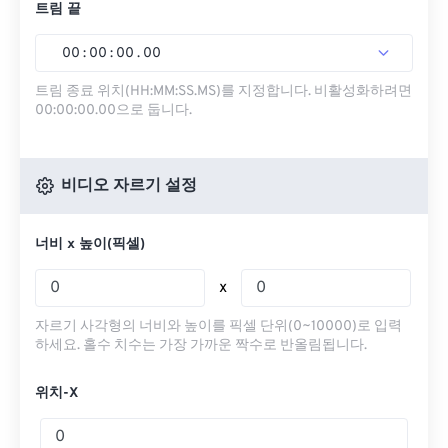
트림 끝
00
:
00
:
00
.
00
트림 종료 위치(HH:MM:SS.MS)를 지정합니다. 비활성화하려면
00:00:00.00으로 둡니다.
비디오 자르기 설정
너비 x 높이(픽셀)
x
자르기 사각형의 너비와 높이를 픽셀 단위(0~10000)로 입력
하세요. 홀수 치수는 가장 가까운 짝수로 반올림됩니다.
위치-X