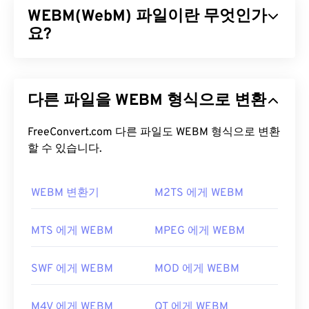
WEBM(WebM) 파일이란 무엇인가
CCA)
에서 라이선스를 받아 관리하는
CSS(Content
Scramble System)
요?
암호화와 같은 복사 방지 기능이
적용됩니다.
WebM(WEBM)은 웹용으로 설계된
무료 라이선스
파
VOB 파일을 어떻게 여나요?
일 컨테이너입니다. 특히 HTML5와 호환되도록 설계
다른 파일을 WEBM 형식으로 변환
되었습니다. 챕터, 캡션, 자막, 메타데이터 태그, 스트
기본적으로 VOB 파일은
Cyberlink PowerDVD
에서
리밍, 첨부 파일, 3D 코덱, 3D 컨테이너 및 하드웨어
열립니다. Cyberlink PowerDVD는 노트북, 데스크톱,
플레이어를 지원합니다. WEBM은 비디오 스트림을
FreeConvert.com 다른 파일도 WEBM 형식으로 변환
DVD 드라이브 등 가전제품에 자주 설치되는 플레이
VP8
할 수 있습니다.
또는
VP9
코덱으로, 오디오 스트림을
Vorbis
또
어입니다. DVD 파일은 일반적으로 암호화되어 있으
는
Opus
코덱으로 압축합니다.
므로, 재생하려면 플레이어에 CSS 복호화 소프트웨
어가 설치되어 있어야 합니다.
WEBM 변환기
M2TS 에게 WEBM
WEBM 파일을 어떻게 여나요?
암호화되지 않은 VOB 파일은 일반적으로 일반
VLC 미디어 플레이어
와
MPlayer는
모든 운영 체제
MTS 에게 WEBM
MPEG 에게 WEBM
MPEG-2
파일 재생을 지원하는 모든 플레이어에서
(OS)에서 WEBM 파일을 열 수 있습니다. WEBM 파일
열립니다.
VLC 미디어 플레이어
도 암호화되지 않은
을 여는 다른 좋은 방법으로는 Microsoft Windows
VOB 파일을 재생할 수 있으며, 모바일을 포함한 다
SWF 에게 WEBM
MOD 에게 WEBM
OS용
Winamp
와 Mac OS X용
Elmedia가
있습니다.
양한 플랫폼에서 작동합니다.
Microsoft 브라우저에는 WebM
코덱이
내장되어 있
개발자:
DVD 포럼
M4V 에게 WEBM
QT 에게 WEBM