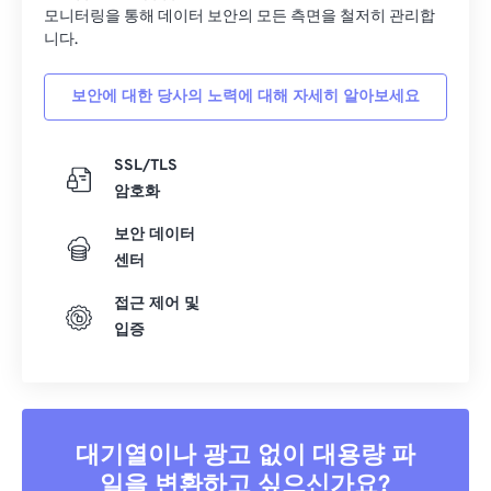
33
33
33
33
33
33
모니터링을 통해 데이터 보안의 모든 측면을 철저히 관리합
34
34
34
34
34
34
니다.
35
35
35
35
35
35
보안에 대한 당사의 노력에 대해 자세히 알아보세요
36
36
36
36
36
36
37
37
37
37
37
37
SSL/TLS
38
38
38
38
38
38
암호화
39
39
39
39
39
39
보안 데이터
센터
40
40
40
40
40
40
41
41
41
41
41
41
접근 제어 및
입증
42
42
42
42
42
42
43
43
43
43
43
43
44
44
44
44
44
44
45
45
45
45
45
45
대기열이나 광고 없이 대용량 파
일을 변환하고 싶으신가요?
46
46
46
46
46
46