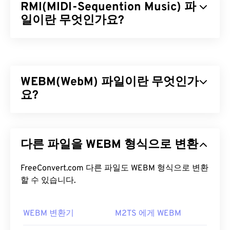
RMI(MIDI-Sequention Music) 파
일이란 무엇인가요?
MIDI 시퀀스 음악(RMI)은 리소스 교환 파일 형식(
RIFF
) 컨테이너 내에 존재하는 MIDI(Musical
Instrument Digital Interface) 파일 형식입니다. 컨테
WEBM(WebM) 파일이란 무엇인가
이너 내에서 RMI 파일은 명령어를 제공하고 주석을
저장하는 역할을 합니다. 또한, RMI 파일은 오디오
요?
데이터를 포함하지 않습니다. RMI의 장점 중 하나는
DLS
(Downloadable Sounds) 파일을 포함할 수 있다
WebM(WEBM)은 웹용으로 설계된
무료 라이선스
파
는 것입니다.
일 컨테이너입니다. 특히 HTML5와 호환되도록 설계
다른 파일을 WEBM 형식으로 변환
되었습니다. 챕터, 캡션, 자막, 메타데이터 태그, 스트
RMI 파일을 어떻게 여나요?
리밍, 첨부 파일, 3D 코덱, 3D 컨테이너 및 하드웨어
플레이어를 지원합니다. WEBM은 비디오 스트림을
FreeConvert.com 다른 파일도 WEBM 형식으로 변환
RMI 파일을 여는 데 가장 적합한 프로그램은
Awave
VP8
할 수 있습니다.
또는
VP9
코덱으로, 오디오 스트림을
Vorbis
또
Studio
입니다. RMI 파일뿐만 아니라 다른 오디오 파
는
Opus
코덱으로 압축합니다.
일 형식도 여는 데 매우 유용한 도구입니다.
WEBM 변환기
M2TS 에게 WEBM
WEBM 파일을 어떻게 여나요?
여러 플랫폼에서
VLC 미디어 플레이어는
RMI 파일