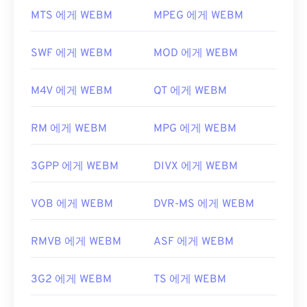
을 여는 데 가장 확실한 도구입니다. 또한 Windows에
VLC 미디어 플레이어
와
MPlayer는
모든 운영 체제
MTS 에게 WEBM
MPEG 에게 WEBM
서는
vanBasco's Karaoke Player
,
Windows Media
(OS)에서 WEBM 파일을 열 수 있습니다. WEBM 파일
Player
,
Noteworthy Player
도 좋은 선택입니다.
을 여는 다른 좋은 방법으로는 Microsoft Windows
SWF 에게 WEBM
MOD 에게 WEBM
개발자:
MIDI 제조업체 협회
OS용
Winamp
와 Mac OS X용
Elmedia가
있습니다.
최초 출시:
1983년
Microsoft 브라우저에는 WebM
코덱이
내장되어 있
M4V 에게 WEBM
QT 에게 WEBM
지 않습니다. 따라서
코덱을
별도로 설치해야 합니다.
유용한 링크:
하지만 대부분의 브라우저는 WEBM 파일을 지원합
https://en.wikipedia.org/wiki/MIDI
RM 에게 WEBM
MPG 에게 WEBM
니다.
https://www.midi.org/specifications
개발자:
Google
;
CoreCodec, Inc
.
3GPP 에게 WEBM
DIVX 에게 WEBM
최초 출시:
2010년
유용한 링크:
VOB 에게 WEBM
DVR-MS 에게 WEBM
https://en.wikipedia.org/wiki/WebM
RMVB 에게 WEBM
ASF 에게 WEBM
https://tools.google.com/dlpage/webmmf/
3G2 에게 WEBM
TS 에게 WEBM