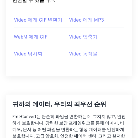
변환할 수 있습니다.
20
20
20
20
20
20
20
20
21
21
21
21
21
21
21
21
Video 에게 GIF 변환기
Video 에게 MP3
22
22
22
22
22
22
22
22
23
23
23
23
23
23
23
23
WebM 에게 GIF
Video 압축기
24
24
24
24
24
24
Video 낚시찌
Video 농작물
25
25
25
25
25
25
26
26
26
26
26
26
27
27
27
27
27
27
28
28
28
28
28
28
29
29
29
29
29
29
귀하의 데이터, 우리의 최우선 순위
30
30
30
30
30
30
FreeConvert는 단순히 파일을 변환하는 데 그치지 않고, 안전
31
31
31
31
31
31
하게 보호합니다. 강력한 보안 프레임워크를 통해 이미지, 비
32
32
32
32
32
32
디오, 문서 등 어떤 파일을 변환하든 항상 데이터를 안전하게
보호합니다. 고급 암호화, 안전한 데이터 센터, 그리고 철저한