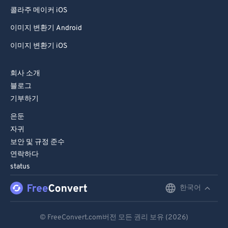
99
99
콜라주 메이커 iOS
이미지 변환기 Android
이미지 변환기 iOS
회사 소개
블로그
기부하기
은둔
자귀
보안 및 규정 준수
연락하다
status
한국어
English
Deutsch
© FreeConvert.com버전 모든 권리 보유 (2026)