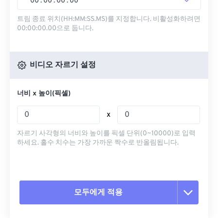
00
:
00
:
00
.
00
트림 종료 위치(HH:MM:SS.MS)를 지정합니다. 비활성화하려면
00:00:00.00으로 둡니다.
비디오 자르기 설정
너비 x 높이(픽셀)
x
자르기 사각형의 너비와 높이를 픽셀 단위(0~10000)로 입력
하세요. 홀수 치수는 가장 가까운 짝수로 반올림됩니다.
모두에게 적용
모든 옵션 재설정