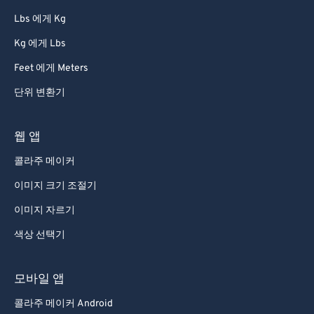
86
86
Lbs 에게 Kg
87
87
Kg 에게 Lbs
88
88
Feet 에게 Meters
89
89
단위 변환기
90
90
91
91
웹 앱
92
92
콜라주 메이커
93
93
이미지 크기 조절기
94
94
이미지 자르기
95
95
색상 선택기
96
96
97
97
모바일 앱
98
98
콜라주 메이커 Android