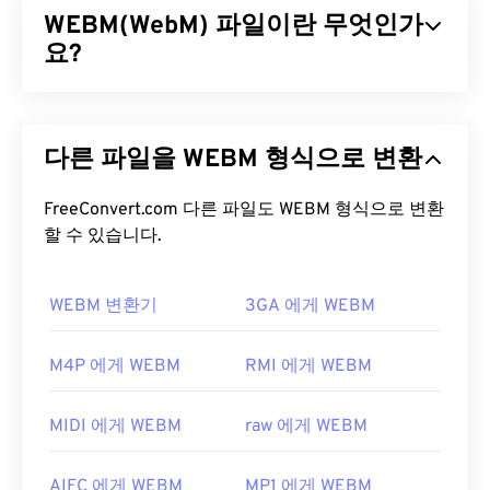
WEBM(WebM) 파일이란 무엇인가
계했으며 시스템 및 프로토콜에 독립적으로 작동합
니다. 챕터, 캡션, 자막, 메타데이터 태그, 스트리밍 및
요?
하드웨어 플레이어를 지원하지만 메뉴는 지원하지
않습니다.
WebM(WEBM)은 웹용으로 설계된
무료 라이선스
파
일 컨테이너입니다. 특히 HTML5와 호환되도록 설계
ASF 파일을 어떻게 여나요?
다른 파일을 WEBM 형식으로 변환
되었습니다. 챕터, 캡션, 자막, 메타데이터 태그, 스트
리밍, 첨부 파일, 3D 코덱, 3D 컨테이너 및 하드웨어
ASF 파일을 열려면
Windows Media Player를
사용하
플레이어를 지원합니다. WEBM은 비디오 스트림을
FreeConvert.com 다른 파일도 WEBM 형식으로 변환
는 것이 가장 좋습니다.
VLC 미디어 플레이어
도 좋
VP8
할 수 있습니다.
또는
VP9
코덱으로, 오디오 스트림을
Vorbis
또
은 선택입니다. ASF에는
WMA
및
WMV
파일이 포함
는
Opus
코덱으로 압축합니다.
될 수 있으며, 이러한 파일 확장자가 ASF 파일의 파
일 확장자로 표시될 수 있습니다.
WEBM 변환기
3GA 에게 WEBM
WEBM 파일을 어떻게 여나요?
개발자:
Microsoft
VLC 미디어 플레이어
와
MPlayer는
모든 운영 체제
M4P 에게 WEBM
RMI 에게 WEBM
최초 출시:
1995년
(OS)에서 WEBM 파일을 열 수 있습니다. WEBM 파일
을 여는 다른 좋은 방법으로는 Microsoft Windows
유용한 링크:
MIDI 에게 WEBM
raw 에게 WEBM
OS용
Winamp
와 Mac OS X용
Elmedia가
있습니다.
https://en.wikipedia.org/wiki/고급_시스템_포맷
Microsoft 브라우저에는 WebM
코덱이
내장되어 있
AIFC 에게 WEBM
MP1 에게 WEBM