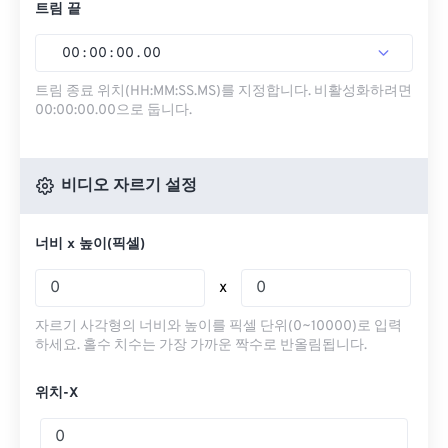
트림 끝
00
:
00
:
00
.
00
트림 종료 위치(HH:MM:SS.MS)를 지정합니다. 비활성화하려면
00:00:00.00으로 둡니다.
비디오 자르기 설정
너비 x 높이(픽셀)
x
자르기 사각형의 너비와 높이를 픽셀 단위(0~10000)로 입력
하세요. 홀수 치수는 가장 가까운 짝수로 반올림됩니다.
위치-X