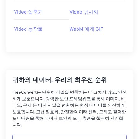
26
26
26
26
26
26
27
27
27
27
27
27
Video 압축기
Video 낚시찌
28
28
28
28
28
28
Video 농작물
WebM 에게 GIF
29
29
29
29
29
29
30
30
30
30
30
30
31
31
31
31
31
31
32
32
32
32
32
32
33
33
33
33
33
33
귀하의 데이터, 우리의 최우선 순위
34
34
34
34
34
34
FreeConvert는 단순히 파일을 변환하는 데 그치지 않고, 안전
35
35
35
35
35
35
하게 보호합니다. 강력한 보안 프레임워크를 통해 이미지, 비
36
36
36
36
36
36
디오, 문서 등 어떤 파일을 변환하든 항상 데이터를 안전하게
보호합니다. 고급 암호화, 안전한 데이터 센터, 그리고 철저한
37
37
37
37
37
37
모니터링을 통해 데이터 보안의 모든 측면을 철저히 관리합
니다.
38
38
38
38
38
38
39
39
39
39
39
39