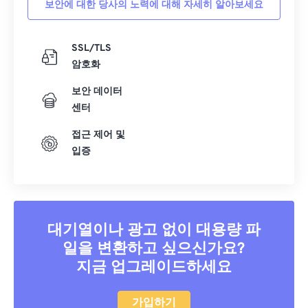
보안에 대한 당사의 노력에 대해 자세히 알아보세요
40
40
40
40
40
40
41
41
41
41
41
41
SSL/TLS
암호화
42
42
42
42
42
42
43
43
43
43
43
43
보안 데이터
센터
44
44
44
44
44
44
접근 제어 및
45
45
45
45
45
45
입증
46
46
46
46
46
46
47
47
47
47
47
47
48
48
48
48
48
48
대기열이나 광고 없이 대용량 파
49
49
49
49
49
49
일을 변환하고 싶으신가요?
50
50
50
50
50
50
지금 업그레이드하세요
51
51
51
51
51
51
52
52
52
52
52
52
가입하기