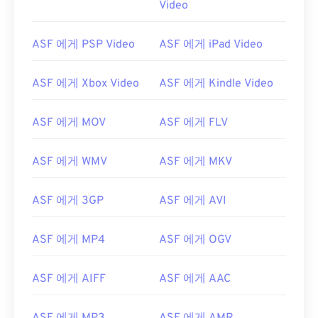
Video
00
00
00
00
00
00
00
00
01
01
01
01
01
01
01
01
ASF 에게 PSP Video
ASF 에게 iPad Video
02
02
02
02
02
02
02
02
03
03
03
03
03
03
03
03
ASF 에게 Xbox Video
ASF 에게 Kindle Video
04
04
04
04
04
04
04
04
ASF 에게 MOV
ASF 에게 FLV
05
05
05
05
05
05
05
05
06
06
06
06
06
06
06
06
ASF 에게 WMV
ASF 에게 MKV
07
07
07
07
07
07
07
07
ASF 에게 3GP
ASF 에게 AVI
08
08
08
08
08
08
08
08
09
09
09
09
09
09
09
09
ASF 에게 MP4
ASF 에게 OGV
10
10
10
10
10
10
10
10
11
11
11
11
11
11
11
11
ASF 에게 AIFF
ASF 에게 AAC
12
12
12
12
12
12
12
12