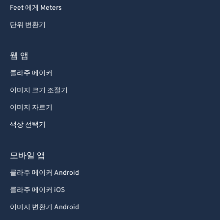
92
92
Feet 에게 Meters
93
93
단위 변환기
94
94
95
95
웹 앱
96
96
콜라주 메이커
97
97
이미지 크기 조절기
98
98
이미지 자르기
99
99
색상 선택기
모바일 앱
콜라주 메이커 Android
콜라주 메이커 iOS
이미지 변환기 Android