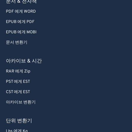
73
73
문서 & 전자책
74
74
PDF 에게 WORD
75
75
EPUB 에게 PDF
76
76
EPUB 에게 MOBI
77
77
문서 변환기
78
78
79
79
아카이브 & 시간
80
80
RAR 에게 Zip
81
81
PST 에게 EST
82
82
CST 에게 EST
83
83
아카이브 변환기
84
84
85
85
단위 변환기
86
86
Lbs 에게 Kg