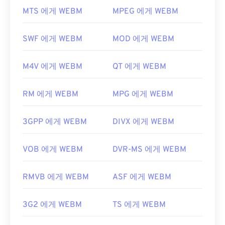
또한 FLAC을 구현할 수 있는
코덱으로
는 인코딩용
VLC 미디어 플레이어
와
MPlayer는
모든 운영 체제
MTS 에게 WEBM
MPEG 에게 WEBM
FFmpeg
,
Flake
,
FLACCL
, 디코딩용
Audiocogs가
(OS)에서 WEBM 파일을 열 수 있습니다. WEBM 파일
있습니다. 마지막으로, 이름에서 "무료"라는 단어가
을 여는 다른 좋은 방법으로는 Microsoft Windows
암시하듯
FLAC은
오픈 소스
소프트웨어입니다.
SWF 에게 WEBM
MOD 에게 WEBM
OS용
Winamp
와 Mac OS X용
Elmedia가
있습니다.
개발자:
Xiph.Org Foundation
Microsoft 브라우저에는 WebM
코덱이
내장되어 있
M4V 에게 WEBM
QT 에게 WEBM
최초 출시:
2001년
지 않습니다. 따라서
코덱을
별도로 설치해야 합니다.
하지만 대부분의 브라우저는 WEBM 파일을 지원합
유용한 링크:
RM 에게 WEBM
MPG 에게 WEBM
니다.
https://en.wikipedia.org/wiki/FLAC
개발자:
Google
;
CoreCodec, Inc
.
3GPP 에게 WEBM
DIVX 에게 WEBM
https://xiph.org/flac/
최초 출시:
2010년
유용한 링크:
VOB 에게 WEBM
DVR-MS 에게 WEBM
https://en.wikipedia.org/wiki/WebM
RMVB 에게 WEBM
ASF 에게 WEBM
https://tools.google.com/dlpage/webmmf/
3G2 에게 WEBM
TS 에게 WEBM