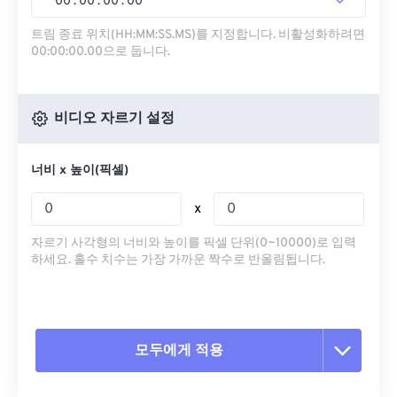
00
:
00
:
00
.
00
트림 종료 위치(HH:MM:SS.MS)를 지정합니다. 비활성화하려면
00:00:00.00으로 둡니다.
비디오 자르기 설정
너비 x 높이(픽셀)
x
자르기 사각형의 너비와 높이를 픽셀 단위(0~10000)로 입력
하세요. 홀수 치수는 가장 가까운 짝수로 반올림됩니다.
모두에게 적용
모든 옵션 재설정