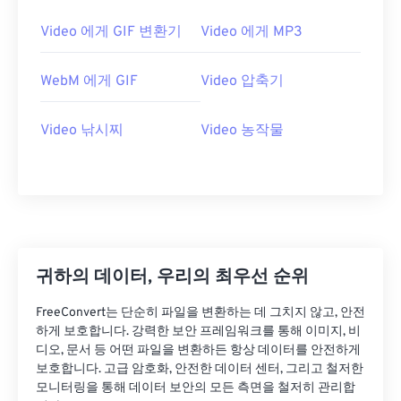
21
21
21
21
21
21
21
21
Video 에게 GIF 변환기
Video 에게 MP3
22
22
22
22
22
22
22
22
WebM 에게 GIF
Video 압축기
23
23
23
23
23
23
23
23
24
24
24
24
24
24
Video 낚시찌
Video 농작물
25
25
25
25
25
25
26
26
26
26
26
26
27
27
27
27
27
27
28
28
28
28
28
28
29
29
29
29
29
29
귀하의 데이터, 우리의 최우선 순위
30
30
30
30
30
30
FreeConvert는 단순히 파일을 변환하는 데 그치지 않고, 안전
31
31
31
31
31
31
하게 보호합니다. 강력한 보안 프레임워크를 통해 이미지, 비
디오, 문서 등 어떤 파일을 변환하든 항상 데이터를 안전하게
32
32
32
32
32
32
보호합니다. 고급 암호화, 안전한 데이터 센터, 그리고 철저한
33
33
33
33
33
33
모니터링을 통해 데이터 보안의 모든 측면을 철저히 관리합