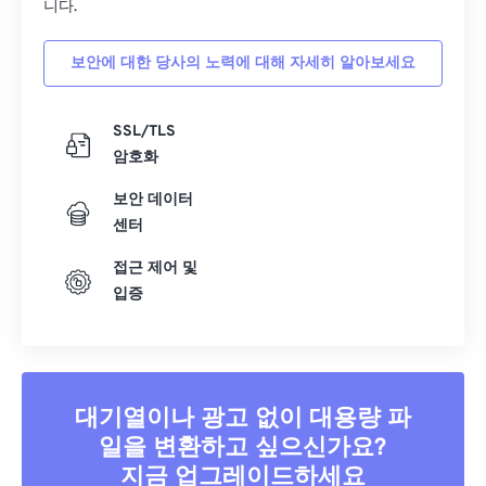
니다.
34
34
34
34
34
34
35
35
35
35
35
35
보안에 대한 당사의 노력에 대해 자세히 알아보세요
36
36
36
36
36
36
37
37
37
37
37
37
SSL/TLS
암호화
38
38
38
38
38
38
보안 데이터
39
39
39
39
39
39
센터
40
40
40
40
40
40
접근 제어 및
41
41
41
41
41
41
입증
42
42
42
42
42
42
43
43
43
43
43
43
44
44
44
44
44
44
대기열이나 광고 없이 대용량 파
45
45
45
45
45
45
일을 변환하고 싶으신가요?
46
46
46
46
46
46
지금 업그레이드하세요