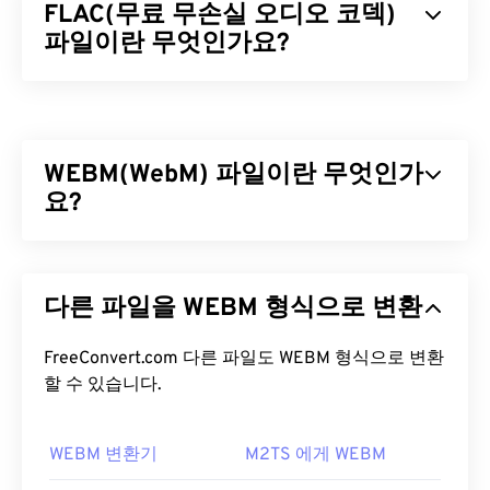
FLAC(무료 무손실 오디오 코덱)
파일이란 무엇인가요?
무료 무손실 오디오 코덱(FLAC)은 오디오 파일의 크
기를 줄여주는 파일 형식으로, 이름에서 알 수 있듯이
"
무손실
"이라는 단어가 암시하듯이 음질이나 원본
WEBM(WebM) 파일이란 무엇인가
데이터의 손실 없이 압축됩니다. FLAC은 파일을 원
본 크기의 약 50~70%로 압축하는
요?
알고리즘을
사용
하여 이를 구현합니다.
WebM(WEBM)은 웹용으로 설계된
무료 라이선스
파
FLAC 파일을 어떻게 여나요?
일 컨테이너입니다. 특히 HTML5와 호환되도록 설계
다른 파일을 WEBM 형식으로 변환
되었습니다. 챕터, 캡션, 자막, 메타데이터 태그, 스트
FLAC 파일을 여는 기본 프로그램은
VLC 미디어 플레
리밍, 첨부 파일, 3D 코덱, 3D 컨테이너 및 하드웨어
이어
입니다. FLAC에 대한 다른 세부 정보로는 특허
플레이어를 지원합니다. WEBM은 비디오 스트림을
FreeConvert.com 다른 파일도 WEBM 형식으로 변환
가 없고, 음악 재생이 가능하며,
전화 애플리케이션
VP8
할 수 있습니다.
또는
VP9
코덱으로, 오디오 스트림을
Vorbis
또
프로그래밍 인터페이스(TAPI)
와 호환되고,
디지털
는
Opus
코덱으로 압축합니다.
저작권 관리(DRM)가
적용되지 않는다는 점이 있습
니다.
WEBM 변환기
M2TS 에게 WEBM
WEBM 파일을 어떻게 여나요?