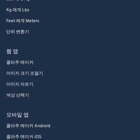
87
87
Kg 에게 Lbs
88
88
Feet 에게 Meters
89
89
단위 변환기
90
90
91
91
웹 앱
92
92
콜라주 메이커
93
93
이미지 크기 조절기
94
94
이미지 자르기
95
95
색상 선택기
96
96
97
97
모바일 앱
98
98
콜라주 메이커 Android
99
99
콜라주 메이커 iOS