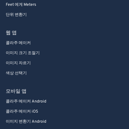
92
92
Feet 에게 Meters
93
93
단위 변환기
94
94
95
95
웹 앱
96
96
콜라주 메이커
97
97
이미지 크기 조절기
98
98
이미지 자르기
99
99
색상 선택기
모바일 앱
콜라주 메이커 Android
콜라주 메이커 iOS
이미지 변환기 Android