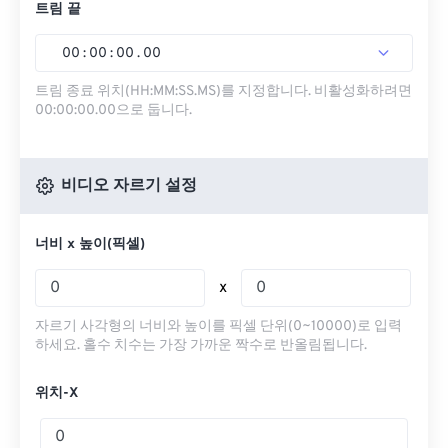
트림 끝
00
:
00
:
00
.
00
트림 종료 위치(HH:MM:SS.MS)를 지정합니다. 비활성화하려면
00:00:00.00으로 둡니다.
비디오 자르기 설정
너비 x 높이(픽셀)
x
자르기 사각형의 너비와 높이를 픽셀 단위(0~10000)로 입력
하세요. 홀수 치수는 가장 가까운 짝수로 반올림됩니다.
위치-X