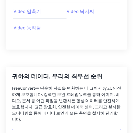
26
26
26
26
26
26
27
27
27
27
27
27
Video 압축기
Video 낚시찌
28
28
28
28
28
28
Video 농작물
29
29
29
29
29
29
30
30
30
30
30
30
31
31
31
31
31
31
32
32
32
32
32
32
33
33
33
33
33
33
귀하의 데이터, 우리의 최우선 순위
34
34
34
34
34
34
FreeConvert는 단순히 파일을 변환하는 데 그치지 않고, 안전
35
35
35
35
35
35
하게 보호합니다. 강력한 보안 프레임워크를 통해 이미지, 비
36
36
36
36
36
36
디오, 문서 등 어떤 파일을 변환하든 항상 데이터를 안전하게
보호합니다. 고급 암호화, 안전한 데이터 센터, 그리고 철저한
37
37
37
37
37
37
모니터링을 통해 데이터 보안의 모든 측면을 철저히 관리합
니다.
38
38
38
38
38
38
39
39
39
39
39
39