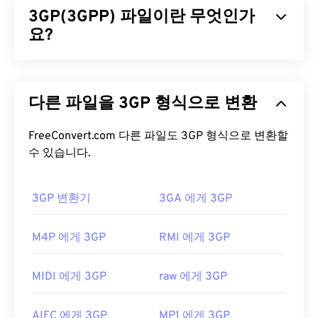
3GP(3GPP) 파일이란 무엇인가
에 저장하는 데 유용한 것으로 알려져 있습니다.
QuickTime의 주요 특징 중 하나는 동영상 "
요?
아톰
"과
"트랙" 단위로 데이터를 저장하여 파일의 고도로 세
부적인 편집을 가능하게 한다는 것입니다.
3GPP(3GP)는 3세대(3G)
UMTS
(Universal Mobile
Telecommunication System) 네트워크용으로 설계
MOV 파일을 어떻게 여나요?
다른 파일을 3GP 형식으로 변환
된 멀티미디어 컨테이너 포맷으로,
GSM
(Global
System for Mobile) 표준을 준수합니다. UMTS는 모
기본적으로 MOV 파일은
QuickTime
으로 열립니다.
바일용 기술이므로, 3GP 포맷을 사용하면 UMTS 네
FreeConvert.com 다른 파일도 3GP 형식으로 변환할
MOV 파일이 2.0 이하 버전인 경우
Windows Media
트워크의 휴대폰에서 고속 무선 연결을 통해 미디어
수 있습니다.
Player
로 열 수 있지만, 최신 버전은 이 플레이어에
를 캡처, 저장, 전송 및 재생할 수 있습니다.
서 열리지 않습니다. QuickTime으로 MOV 파일을 열
수 없는 경우, 모바일을 포함한 다양한 플랫폼에서 작
3GP 변환기
3GA 에게 3GP
3GP 파일을 어떻게 여나요?
동하는
VLC 미디어 플레이어를
사용하세요.
3GP 파일을 여는 데 가장 좋은 애플리케이션은
M4P 에게 3GP
RMI 에게 3GP
MOV 확장자를 사용하는 다른 두 파일 형식이 있습니
Apple
QuickTime
입니다. 3GP는 모바일용으로 설계
다. AutoCAD AutoFlix와 ROSE Online입니다. 이 두
되었지만 Linux, Mac, Windows를 포함한 대부분의
파일 형식은 서로 관련이 없습니다. 하나는 더 이상
MIDI 에게 3GP
raw 에게 3GP
운영 체제에서 쉽게 열 수 있습니다.
사용되지 않고 다른 하나는 온라인 게임과 관련이 있
습니다. Apple이 이러한 기술을 개발하지 않았으며
3GP는 3GPP
Timed Text를
통해 자막을 지원하는 유
AIFC 에게 3GP
MP1 에게 3GP