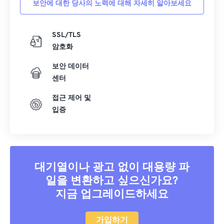
보안에 대한 당사의 노력에 대해 자세히 알아보세요
40
40
40
40
40
40
41
41
41
41
41
41
SSL/TLS
암호화
42
42
42
42
42
42
43
43
43
43
43
43
보안 데이터
센터
44
44
44
44
44
44
접근 제어 및
45
45
45
45
45
45
입증
46
46
46
46
46
46
47
47
47
47
47
47
48
48
48
48
48
48
대기열이나 광고 없이 대용량 파
49
49
49
49
49
49
일을 변환하고 싶으신가요?
50
50
50
50
50
50
지금 업그레이드하세요
51
51
51
51
51
51
52
52
52
52
52
52
가입하기