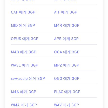
QuickTime에서 열리지 않습니다.
연한 파일 형식입니다. 대화형 메뉴는 지원하지 않지
만, 이러한 기능을 제공하는 무료 타사 도구와 호환됩
개발자:
Apple Inc.
CAF 에게 3GP
AIF 에게 3GP
니다.
AutoGK가
그 예입니다. 모바일이 아닌 환경에
최초 출시:
2001년
서 동영상을 볼 때 화질을 향상시키려면 파일을 MP4
MID 에게 3GP
M4R 에게 3GP
로
변환하세요
.
유용한 링크:
개발자:
3세대 파트너십 프로젝트(3GPP)
https://en.wikipedia.org/wiki/QuickTime_File_Format
OPUS 에게 3GP
APE 에게 3GP
https://developer.apple.com/library/archive/documen
최초 출시:
1997년
CH203-BBCGDDDF
유용한 링크:
M4B 에게 3GP
OGA 에게 3GP
https://en.wikipedia.org/wiki/3GP_and_3G2
WAVE 에게 3GP
MP2 에게 3GP
https://www.3gpp.org/
raw-audio 에게 3GP
OGG 에게 3GP
M4A 에게 3GP
FLAC 에게 3GP
WMA 에게 3GP
WAV 에게 3GP