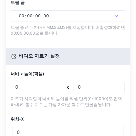
트림 끝
00
:
00
:
00
.
00
트림 종료 위치(HH:MM:SS.MS)를 지정합니다. 비활성화하려면
00:00:00.00으로 둡니다.
비디오 자르기 설정
너비 x 높이(픽셀)
x
자르기 사각형의 너비와 높이를 픽셀 단위(0~10000)로 입력
하세요. 홀수 치수는 가장 가까운 짝수로 반올림됩니다.
위치-X