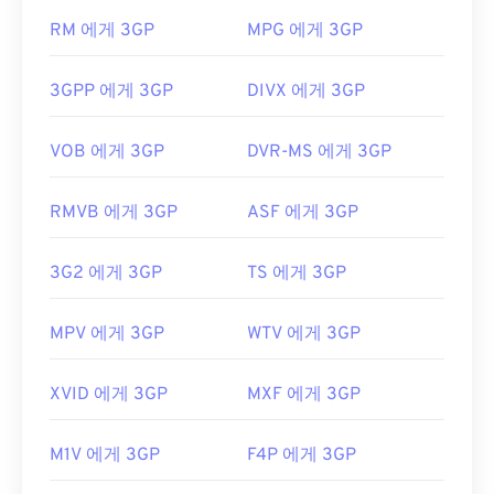
리브
만, 이러한 기능을 제공하는 무료 타사 도구와 호환됩
RM 에게 3GP
MPG 에게 3GP
https://tools.ietf.org/html/rfc2361
니다.
AutoGK가
그 예입니다. 모바일이 아닌 환경에
서 동영상을 볼 때 화질을 향상시키려면 파일을 MP4
3GPP 에게 3GP
DIVX 에게 3GP
로
변환하세요
.
개발자:
3세대 파트너십 프로젝트(3GPP)
VOB 에게 3GP
DVR-MS 에게 3GP
최초 출시:
1997년
유용한 링크:
RMVB 에게 3GP
ASF 에게 3GP
https://en.wikipedia.org/wiki/3GP_and_3G2
3G2 에게 3GP
TS 에게 3GP
https://www.3gpp.org/
MPV 에게 3GP
WTV 에게 3GP
XVID 에게 3GP
MXF 에게 3GP
M1V 에게 3GP
F4P 에게 3GP