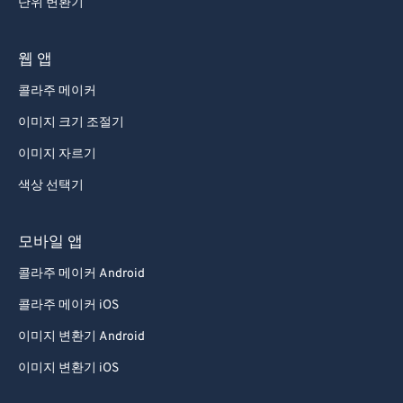
단위 변환기
93
93
94
94
웹 앱
95
95
콜라주 메이커
96
96
이미지 크기 조절기
97
97
이미지 자르기
98
98
색상 선택기
99
99
모바일 앱
콜라주 메이커 Android
콜라주 메이커 iOS
이미지 변환기 Android
이미지 변환기 iOS