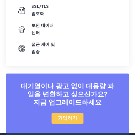
SSL/TLS
41
41
41
41
41
41
암호화
42
42
42
42
42
42
보안 데이터
43
43
43
43
43
43
센터
44
44
44
44
44
44
접근 제어 및
45
45
45
45
45
45
입증
46
46
46
46
46
46
47
47
47
47
47
47
48
48
48
48
48
48
대기열이나 광고 없이 대용량 파
49
49
49
49
49
49
일을 변환하고 싶으신가요?
50
50
50
50
50
50
지금 업그레이드하세요
51
51
51
51
51
51
가입하기
52
52
52
52
52
52
53
53
53
53
53
53