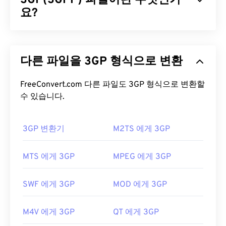
3GP(3GPP) 파일이란 무엇인가
막, 메뉴, 스트리밍, 첨부 파일 및 3D 컨테이너를 지
요?
원할 수 있습니다.
3GPP(3GP)는 3세대(3G)
UMTS
(Universal Mobile
AVI 파일을 어떻게 여나요?
Telecommunication System) 네트워크용으로 설계
다른 파일을 3GP 형식으로 변환
된 멀티미디어 컨테이너 포맷으로,
GSM
(Global
Microsoft는 다운로드 가능한 무료
AVI 뷰어를
제공
System for Mobile) 표준을 준수합니다. UMTS는 모
합니다. AVI 파일을 보는 또 다른 방법은 운영 체제와
바일용 기술이므로, 3GP 포맷을 사용하면 UMTS 네
FreeConvert.com 다른 파일도 3GP 형식으로 변환할
호환되는
Microsoft Windows Media Player
버전을
트워크의 휴대폰에서 고속 무선 연결을 통해 미디어
수 있습니다.
사용하는 것입니다.
를 캡처, 저장, 전송 및 재생할 수 있습니다.
AVI
파일은 인터넷에 최적화되어 있지만, 하드웨어
3GP 변환기
M2TS 에게 3GP
3GP 파일을 어떻게 여나요?
플레이어도 지원합니다. AVI 파일이 열리지 않으면
VLC 미디어 플레이어를
사용하세요.
3GP 파일을 여는 데 가장 좋은 애플리케이션은
MTS 에게 3GP
MPEG 에게 3GP
개발자:
Microsoft
Apple
QuickTime
입니다. 3GP는 모바일용으로 설계
되었지만 Linux, Mac, Windows를 포함한 대부분의
최초 출시:
1992년
SWF 에게 3GP
MOD 에게 3GP
운영 체제에서 쉽게 열 수 있습니다.
유용한 링크:
3GP는 3GPP
Timed Text를
통해 자막을 지원하는 유
M4V 에게 3GP
QT 에게 3GP
https://en.wikipedia.org/wiki/오디오_비디오_인터
연한 파일 형식입니다. 대화형 메뉴는 지원하지 않지