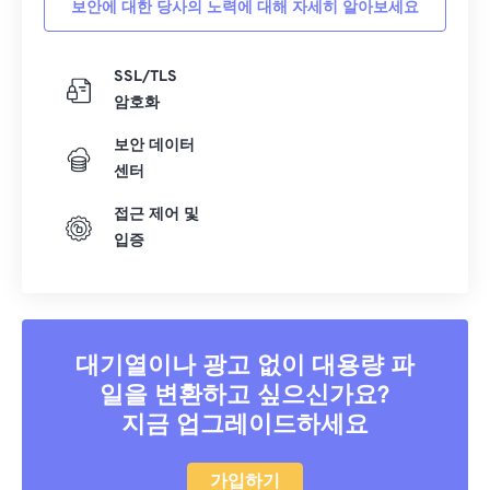
보안에 대한 당사의 노력에 대해 자세히 알아보세요
40
40
40
40
40
40
41
41
41
41
41
41
SSL/TLS
암호화
42
42
42
42
42
42
43
43
43
43
43
43
보안 데이터
센터
44
44
44
44
44
44
접근 제어 및
45
45
45
45
45
45
입증
46
46
46
46
46
46
47
47
47
47
47
47
48
48
48
48
48
48
대기열이나 광고 없이 대용량 파
49
49
49
49
49
49
일을 변환하고 싶으신가요?
50
50
50
50
50
50
지금 업그레이드하세요
51
51
51
51
51
51
52
52
52
52
52
52
가입하기