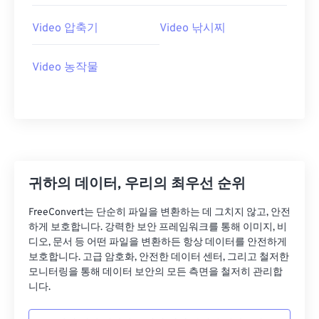
26
26
26
26
26
26
27
27
27
27
27
27
Video 압축기
Video 낚시찌
28
28
28
28
28
28
Video 농작물
29
29
29
29
29
29
30
30
30
30
30
30
31
31
31
31
31
31
32
32
32
32
32
32
33
33
33
33
33
33
귀하의 데이터, 우리의 최우선 순위
34
34
34
34
34
34
FreeConvert는 단순히 파일을 변환하는 데 그치지 않고, 안전
35
35
35
35
35
35
하게 보호합니다. 강력한 보안 프레임워크를 통해 이미지, 비
36
36
36
36
36
36
디오, 문서 등 어떤 파일을 변환하든 항상 데이터를 안전하게
보호합니다. 고급 암호화, 안전한 데이터 센터, 그리고 철저한
37
37
37
37
37
37
모니터링을 통해 데이터 보안의 모든 측면을 철저히 관리합
니다.
38
38
38
38
38
38
39
39
39
39
39
39