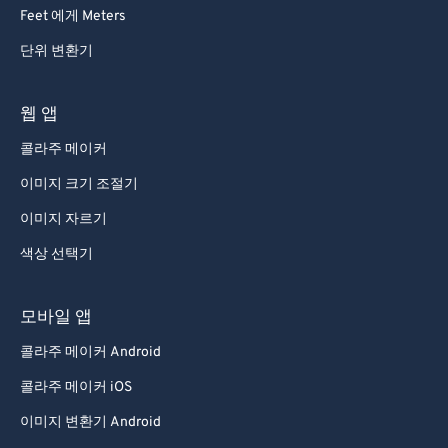
92
92
Feet 에게 Meters
93
93
단위 변환기
94
94
95
95
웹 앱
96
96
콜라주 메이커
97
97
이미지 크기 조절기
98
98
이미지 자르기
99
99
색상 선택기
모바일 앱
콜라주 메이커 Android
콜라주 메이커 iOS
이미지 변환기 Android