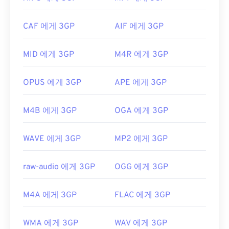
https://docs.microsoft.com/en-
연한 파일 형식입니다. 대화형 메뉴는 지원하지 않지
us/windows/desktop/wmformat/asf-format-개요
만, 이러한 기능을 제공하는 무료 타사 도구와 호환됩
CAF 에게 3GP
AIF 에게 3GP
니다.
AutoGK가
그 예입니다. 모바일이 아닌 환경에
서 동영상을 볼 때 화질을 향상시키려면 파일을 MP4
MID 에게 3GP
M4R 에게 3GP
로
변환하세요
.
개발자:
3세대 파트너십 프로젝트(3GPP)
OPUS 에게 3GP
APE 에게 3GP
최초 출시:
1997년
유용한 링크:
M4B 에게 3GP
OGA 에게 3GP
https://en.wikipedia.org/wiki/3GP_and_3G2
WAVE 에게 3GP
MP2 에게 3GP
https://www.3gpp.org/
raw-audio 에게 3GP
OGG 에게 3GP
M4A 에게 3GP
FLAC 에게 3GP
WMA 에게 3GP
WAV 에게 3GP