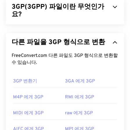
3GP(3GPP) 파일이란 무엇인가
계했으며 시스템 및 프로토콜에 독립적으로 작동합
니다. 챕터, 캡션, 자막, 메타데이터 태그, 스트리밍 및
요?
하드웨어 플레이어를 지원하지만 메뉴는 지원하지
않습니다.
3GPP(3GP)는 3세대(3G)
UMTS
(Universal Mobile
Telecommunication System) 네트워크용으로 설계
ASF 파일을 어떻게 여나요?
다른 파일을 3GP 형식으로 변환
된 멀티미디어 컨테이너 포맷으로,
GSM
(Global
System for Mobile) 표준을 준수합니다. UMTS는 모
ASF 파일을 열려면
Windows Media Player를
사용하
바일용 기술이므로, 3GP 포맷을 사용하면 UMTS 네
FreeConvert.com 다른 파일도 3GP 형식으로 변환할
는 것이 가장 좋습니다.
VLC 미디어 플레이어
도 좋
트워크의 휴대폰에서 고속 무선 연결을 통해 미디어
수 있습니다.
은 선택입니다. ASF에는
WMA
및
WMV
파일이 포함
를 캡처, 저장, 전송 및 재생할 수 있습니다.
될 수 있으며, 이러한 파일 확장자가 ASF 파일의 파
일 확장자로 표시될 수 있습니다.
3GP 변환기
3GA 에게 3GP
3GP 파일을 어떻게 여나요?
개발자:
Microsoft
3GP 파일을 여는 데 가장 좋은 애플리케이션은
M4P 에게 3GP
RMI 에게 3GP
최초 출시:
1995년
Apple
QuickTime
입니다. 3GP는 모바일용으로 설계
되었지만 Linux, Mac, Windows를 포함한 대부분의
유용한 링크:
MIDI 에게 3GP
raw 에게 3GP
운영 체제에서 쉽게 열 수 있습니다.
https://en.wikipedia.org/wiki/고급_시스템_포맷
3GP는 3GPP
Timed Text를
통해 자막을 지원하는 유
AIFC 에게 3GP
MP1 에게 3GP