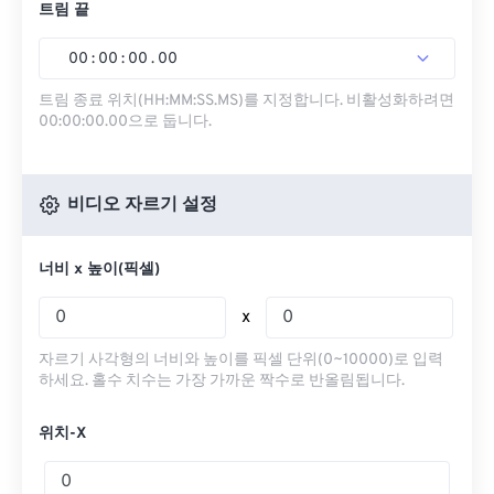
트림 끝
00
:
00
:
00
.
00
트림 종료 위치(HH:MM:SS.MS)를 지정합니다. 비활성화하려면
00:00:00.00으로 둡니다.
비디오 자르기 설정
너비 x 높이(픽셀)
x
자르기 사각형의 너비와 높이를 픽셀 단위(0~10000)로 입력
하세요. 홀수 치수는 가장 가까운 짝수로 반올림됩니다.
위치-X