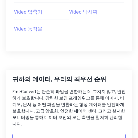
26
26
26
26
26
26
27
27
27
27
27
27
Video 압축기
Video 낚시찌
28
28
28
28
28
28
Video 농작물
29
29
29
29
29
29
30
30
30
30
30
30
31
31
31
31
31
31
32
32
32
32
32
32
33
33
33
33
33
33
귀하의 데이터, 우리의 최우선 순위
34
34
34
34
34
34
FreeConvert는 단순히 파일을 변환하는 데 그치지 않고, 안전
35
35
35
35
35
35
하게 보호합니다. 강력한 보안 프레임워크를 통해 이미지, 비
36
36
36
36
36
36
디오, 문서 등 어떤 파일을 변환하든 항상 데이터를 안전하게
보호합니다. 고급 암호화, 안전한 데이터 센터, 그리고 철저한
37
37
37
37
37
37
모니터링을 통해 데이터 보안의 모든 측면을 철저히 관리합
니다.
38
38
38
38
38
38
39
39
39
39
39
39