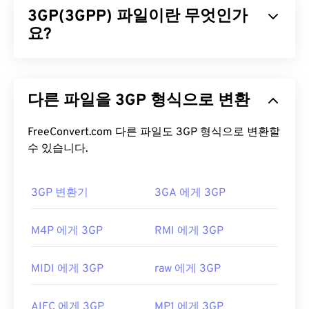
3GP(3GPP) 파일이란 무엇인가
MPEG-4
로, 오디오를
MPEG-1 Layer II
또는
Dolby
Digital AC-3
요?
으로 압축하는 멀티미디어 컨테이너입
니다. 메타데이터와
디지털 저작권 관리(DRM)를
지
원합니다. 2008년에 WTV는 Microsoft의 또 다른 독
3GPP(3GP)는 3세대(3G)
UMTS
(Universal Mobile
점 형식인
DVR-MS를
대체했습니다.
Telecommunication System) 네트워크용으로 설계
다른 파일을 3GP 형식으로 변환
된 멀티미디어 컨테이너 포맷으로,
GSM
(Global
WTV 파일을 어떻게 여나요?
System for Mobile) 표준을 준수합니다. UMTS는 모
바일용 기술이므로, 3GP 포맷을 사용하면 UMTS 네
FreeConvert.com 다른 파일도 3GP 형식으로 변환할
Microsoft는 더 이상 WTV를 지원하지 않습니다. 그럼
트워크의 휴대폰에서 고속 무선 연결을 통해 미디어
수 있습니다.
에도 불구하고 WTV 파일을 열려면
Windows Media
를 캡처, 저장, 전송 및 재생할 수 있습니다.
Player를
사용하는 것이 가장 좋습니다. 저작권으로
보호되는 콘텐츠의 경우, 녹화에 사용된 Windows PC
3GP 변환기
3GA 에게 3GP
3GP 파일을 어떻게 여나요?
에서만 재생됩니다. 저작권으로 보호되지 않는 콘텐
츠의 경우, 다른 플랫폼에서도 재생할 수 있습니다.
3GP 파일을 여는 데 가장 좋은 애플리케이션은
M4P 에게 3GP
RMI 에게 3GP
Apple
QuickTime
입니다. 3GP는 모바일용으로 설계
WTV 파일을 열 수 있는 다른 플레이어로는
VLC 미디
되었지만 Linux, Mac, Windows를 포함한 대부분의
어 플레이어
,
Cyberlink PowerDirector
,
Cyberlink
MIDI 에게 3GP
raw 에게 3GP
운영 체제에서 쉽게 열 수 있습니다.
PowerDVD
,
Cyberlink PowerProducer
등이 있습니
다. 자세한 내용은 Microsoft 웹 사이트의 이
문서를
3GP는 3GPP
Timed Text를
통해 자막을 지원하는 유
AIFC 에게 3GP
MP1 에게 3GP