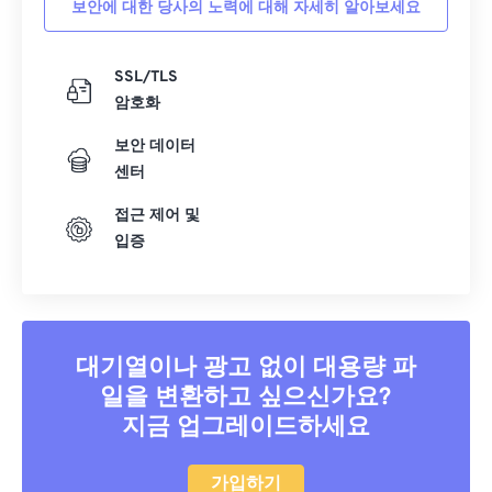
보안에 대한 당사의 노력에 대해 자세히 알아보세요
40
40
40
40
40
40
41
41
41
41
41
41
SSL/TLS
암호화
42
42
42
42
42
42
43
43
43
43
43
43
보안 데이터
센터
44
44
44
44
44
44
접근 제어 및
45
45
45
45
45
45
입증
46
46
46
46
46
46
47
47
47
47
47
47
48
48
48
48
48
48
대기열이나 광고 없이 대용량 파
49
49
49
49
49
49
일을 변환하고 싶으신가요?
50
50
50
50
50
50
지금 업그레이드하세요
51
51
51
51
51
51
52
52
52
52
52
52
가입하기