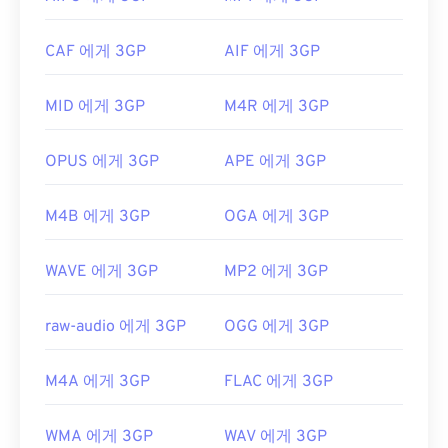
참조하세요.
연한 파일 형식입니다. 대화형 메뉴는 지원하지 않지
만, 이러한 기능을 제공하는 무료 타사 도구와 호환됩
개발자:
Microsoft
CAF 에게 3GP
AIF 에게 3GP
니다.
AutoGK가
그 예입니다. 모바일이 아닌 환경에
최초 출시:
2008년
서 동영상을 볼 때 화질을 향상시키려면 파일을 MP4
MID 에게 3GP
M4R 에게 3GP
로
변환하세요
.
유용한 링크:
개발자:
3세대 파트너십 프로젝트(3GPP)
https://en.wikipedia.org/wiki/WTV_(윈도우_녹화
OPUS 에게 3GP
APE 에게 3GP
_TV_쇼)
최초 출시:
1997년
https://docs.microsoft.com/en-us/이전-버
유용한 링크:
M4B 에게 3GP
OGA 에게 3GP
전/windows/desktop/windows-media-center-
https://en.wikipedia.org/wiki/3GP_and_3G2
sdk/bb188788(v=msdn.10)
WAVE 에게 3GP
MP2 에게 3GP
https://www.3gpp.org/
raw-audio 에게 3GP
OGG 에게 3GP
M4A 에게 3GP
FLAC 에게 3GP
WMA 에게 3GP
WAV 에게 3GP