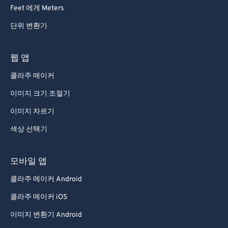
92
92
Feet 에게 Meters
93
93
단위 변환기
94
94
95
95
웹 앱
96
96
콜라주 메이커
97
97
이미지 크기 조절기
98
98
이미지 자르기
99
99
색상 선택기
모바일 앱
콜라주 메이커 Android
콜라주 메이커 iOS
이미지 변환기 Android