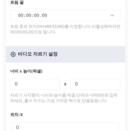
트림 끝
00
:
00
:
00
.
00
트림 종료 위치(HH:MM:SS.MS)를 지정합니다. 비활성화하려면
00:00:00.00으로 둡니다.
비디오 자르기 설정
너비 x 높이(픽셀)
x
자르기 사각형의 너비와 높이를 픽셀 단위(0~10000)로 입력
하세요. 홀수 치수는 가장 가까운 짝수로 반올림됩니다.
위치-X