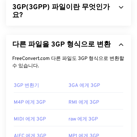
3GP(3GPP) 파일이란 무엇인가
리밍, 첨부 파일, 3D 코덱, 3D 컨테이너 및 하드웨어
플레이어를 지원합니다. WEBM은 비디오 스트림을
요?
VP8
또는
VP9
코덱으로, 오디오 스트림을
Vorbis
또
는
Opus
코덱으로 압축합니다.
3GPP(3GP)는 3세대(3G)
UMTS
(Universal Mobile
Telecommunication System) 네트워크용으로 설계
WEBM 파일을 어떻게 여나요?
다른 파일을 3GP 형식으로 변환
된 멀티미디어 컨테이너 포맷으로,
GSM
(Global
System for Mobile) 표준을 준수합니다. UMTS는 모
VLC 미디어 플레이어
와
MPlayer는
모든 운영 체제
바일용 기술이므로, 3GP 포맷을 사용하면 UMTS 네
FreeConvert.com 다른 파일도 3GP 형식으로 변환할
(OS)에서 WEBM 파일을 열 수 있습니다. WEBM 파일
트워크의 휴대폰에서 고속 무선 연결을 통해 미디어
수 있습니다.
을 여는 다른 좋은 방법으로는 Microsoft Windows
를 캡처, 저장, 전송 및 재생할 수 있습니다.
OS용
Winamp
와 Mac OS X용
Elmedia가
있습니다.
3GP 변환기
3GA 에게 3GP
3GP 파일을 어떻게 여나요?
Microsoft 브라우저에는 WebM
코덱이
내장되어 있
지 않습니다. 따라서
코덱을
별도로 설치해야 합니다.
3GP 파일을 여는 데 가장 좋은 애플리케이션은
M4P 에게 3GP
RMI 에게 3GP
하지만 대부분의 브라우저는 WEBM 파일을 지원합
Apple
QuickTime
입니다. 3GP는 모바일용으로 설계
니다.
되었지만 Linux, Mac, Windows를 포함한 대부분의
MIDI 에게 3GP
raw 에게 3GP
개발자:
Google
;
CoreCodec, Inc
.
운영 체제에서 쉽게 열 수 있습니다.
최초 출시:
2010년
3GP는 3GPP
Timed Text를
통해 자막을 지원하는 유
AIFC 에게 3GP
MP1 에게 3GP