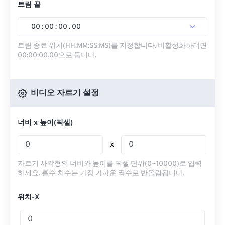
트림 끝
00
:
00
:
00
.
00
트림 종료 위치(HH:MM:SS.MS)를 지정합니다. 비활성화하려면
00:00:00.00으로 둡니다.
비디오 자르기 설정
너비 x 높이(픽셀)
x
자르기 사각형의 너비와 높이를 픽셀 단위(0~10000)로 입력
하세요. 홀수 치수는 가장 가까운 짝수로 반올림됩니다.
위치-X