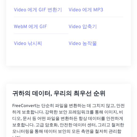
26
26
26
26
26
26
Video 에게 GIF 변환기
Video 에게 MP3
27
27
27
27
27
27
WebM 에게 GIF
Video 압축기
28
28
28
28
28
28
29
29
29
29
29
29
Video 낚시찌
Video 농작물
30
30
30
30
30
30
31
31
31
31
31
31
32
32
32
32
32
32
33
33
33
33
33
33
34
34
34
34
34
34
귀하의 데이터, 우리의 최우선 순위
35
35
35
35
35
35
FreeConvert는 단순히 파일을 변환하는 데 그치지 않고, 안전
하게 보호합니다. 강력한 보안 프레임워크를 통해 이미지, 비
36
36
36
36
36
36
디오, 문서 등 어떤 파일을 변환하든 항상 데이터를 안전하게
37
37
37
37
37
37
보호합니다. 고급 암호화, 안전한 데이터 센터, 그리고 철저한
모니터링을 통해 데이터 보안의 모든 측면을 철저히 관리합
38
38
38
38
38
38