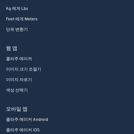
91
91
Kg 에게 Lbs
92
92
Feet 에게 Meters
93
93
단위 변환기
94
94
95
95
웹 앱
96
96
콜라주 메이커
97
97
이미지 크기 조절기
98
98
이미지 자르기
99
99
색상 선택기
모바일 앱
콜라주 메이커 Android
콜라주 메이커 iOS