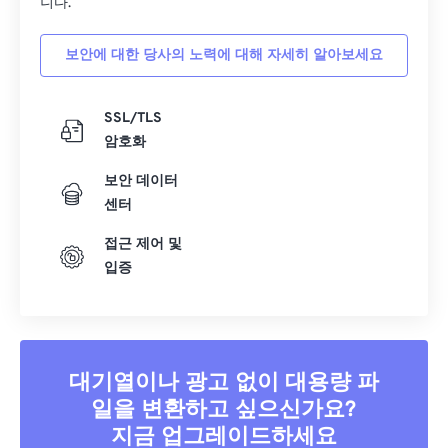
니다.
39
39
39
39
39
39
보안에 대한 당사의 노력에 대해 자세히 알아보세요
40
40
40
40
40
40
41
41
41
41
41
41
SSL/TLS
42
42
42
42
42
42
암호화
43
43
43
43
43
43
보안 데이터
44
44
44
44
44
44
센터
45
45
45
45
45
45
접근 제어 및
46
46
46
46
46
46
입증
47
47
47
47
47
47
48
48
48
48
48
48
49
49
49
49
49
49
대기열이나 광고 없이 대용량 파
50
50
50
50
50
50
일을 변환하고 싶으신가요?
51
51
51
51
51
51
지금 업그레이드하세요