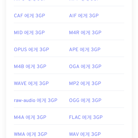
연한 파일 형식입니다. 대화형 메뉴는 지원하지 않지
유용한 링크:
만, 이러한 기능을 제공하는 무료 타사 도구와 호환됩
https://en.wikipedia.org/wiki/WebM
CAF 에게 3GP
AIF 에게 3GP
니다.
AutoGK가
그 예입니다. 모바일이 아닌 환경에
https://tools.google.com/dlpage/webmmf/
서 동영상을 볼 때 화질을 향상시키려면 파일을 MP4
MID 에게 3GP
M4R 에게 3GP
로
변환하세요
.
개발자:
3세대 파트너십 프로젝트(3GPP)
OPUS 에게 3GP
APE 에게 3GP
최초 출시:
1997년
유용한 링크:
M4B 에게 3GP
OGA 에게 3GP
https://en.wikipedia.org/wiki/3GP_and_3G2
WAVE 에게 3GP
MP2 에게 3GP
https://www.3gpp.org/
raw-audio 에게 3GP
OGG 에게 3GP
M4A 에게 3GP
FLAC 에게 3GP
WMA 에게 3GP
WAV 에게 3GP