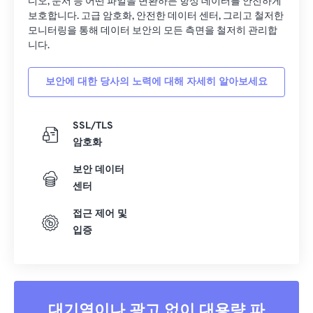
디오, 문서 등 어떤 파일을 변환하든 항상 데이터를 안전하게
28
28
28
28
28
28
보호합니다. 고급 암호화, 안전한 데이터 센터, 그리고 철저한
모니터링을 통해 데이터 보안의 모든 측면을 철저히 관리합
29
29
29
29
29
29
니다.
30
30
30
30
30
30
31
31
31
31
31
31
보안에 대한 당사의 노력에 대해 자세히 알아보세요
32
32
32
32
32
32
SSL/TLS
33
33
33
33
33
33
암호화
34
34
34
34
34
34
보안 데이터
35
35
35
35
35
35
센터
36
36
36
36
36
36
접근 제어 및
37
37
37
37
37
37
입증
38
38
38
38
38
38
39
39
39
39
39
39
40
40
40
40
40
40
대기열이나 광고 없이 대용량 파