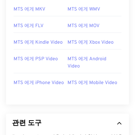
02
02
02
02
02
02
02
02
MTS 에게 MKV
MTS 에게 WMV
03
03
03
03
03
03
03
03
MTS 에게 FLV
MTS 에게 MOV
04
04
04
04
04
04
04
04
05
05
05
05
05
05
05
05
MTS 에게 Kindle Video
MTS 에게 Xbox Video
06
06
06
06
06
06
06
06
07
07
07
07
07
07
07
07
MTS 에게 PSP Video
MTS 에게 Android
Video
08
08
08
08
08
08
08
08
09
09
09
09
09
09
09
09
MTS 에게 iPhone Video
MTS 에게 Mobile Video
10
10
10
10
10
10
10
10
11
11
11
11
11
11
11
11
12
12
12
12
12
12
12
12
13
13
13
13
13
13
13
13
관련 도구
14
14
14
14
14
14
14
14