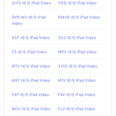
DIVX 에게 iPad Video
VOB 에게 iPad Video
개발자:
파나소닉
과
소니
최초 출시:
2006년
DVR-MS 에게 iPad
RMVB 에게 iPad Video
유용한 링크:
Video
https://en.wikipedia.org/wiki/.m2ts
ASF 에게 iPad Video
3G2 에게 iPad Video
http://www.blu-raydisc.com/ko/languagetest.aspx
TS 에게 iPad Video
MPV 에게 iPad Video
WTV 에게 iPad Video
XVID 에게 iPad Video
MXF 에게 iPad Video
M1V 에게 iPad Video
F4P 에게 iPad Video
F4V 에게 iPad Video
MOV 에게 iPad Video
FLV 에게 iPad Video