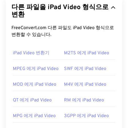
디오와 오디오를 캡처할 때 생성하는 파일 형식입니
다른 파일을 iPad Video 형식으로
다.
소니
와
파나소닉이
MTS를 개발했지만,
캐논
,
JVC
변환
및 기타 캠코더도 MTS 파일을 생성합니다. 이 파
일 형식은
블루레이
와도 호환되며, MTS의 또 다른
명칭은
AVCHD
(Advanced Video Coding High
FreeConvert.com 다른 파일도 iPad Video 형식으로
Definition)입니다.
변환할 수 있습니다.
MTS 파일을 어떻게 여나요?
iPad Video 변환기
M2TS 에게 iPad Video
MTS는 캠코더와 블루레이에 사용되는 표준 파일 형
식입니다. 따라서 모바일을 포함한 거의 모든 OS에
MPEG 에게 iPad Video
SWF 에게 iPad Video
서 파일을 두 번 클릭하면 열립니다. MTS를 재생할
수 있는 프로그램으로는
Windows Media Player
,
MOD 에게 iPad Video
M4V 에게 iPad Video
Apple의 Final Cut Pro
,
VLC 미디어 플레이어
가 있
습니다.
QT 에게 iPad Video
RM 에게 iPad Video
MTS 파일은 크기가 커서 관리 및 저장이 어려울 수
있습니다. 파일 크기를 줄이려면 MTS 파일을 MP4로
MPG 에게 iPad Video
3GPP 에게 iPad Video
변환하세요.
Cnet.com에서
다운로드 가능한 파일 변
환기를 여러 가지 소개합니다.