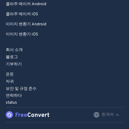
콜라주 메이커 Android
94
94
95
95
콜라주 메이커 iOS
96
96
이미지 변환기 Android
97
97
이미지 변환기 iOS
98
98
회사 소개
99
99
블로그
기부하기
은둔
자귀
보안 및 규정 준수
연락하다
status
한국어
English
Deutsch