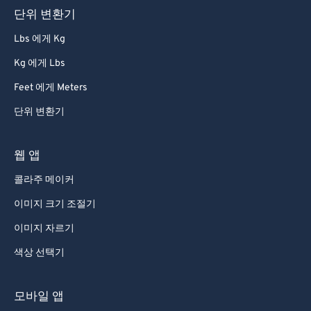
단위 변환기
81
81
82
82
Lbs 에게 Kg
83
83
Kg 에게 Lbs
84
84
Feet 에게 Meters
85
85
단위 변환기
86
86
웹 앱
87
87
88
88
콜라주 메이커
89
89
이미지 크기 조절기
90
90
이미지 자르기
91
91
색상 선택기
92
92
모바일 앱
93
93