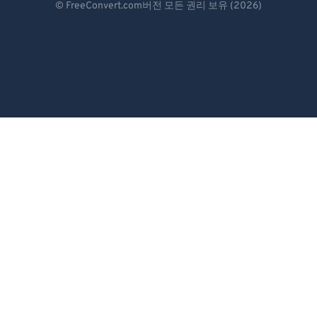
© FreeConvert.com버전 모든 권리 보유 (2026)
Español
Français
Português
Italiano
Dutch
日本語
简体中文
繁體中文
한국어
Svenska
Türkçe