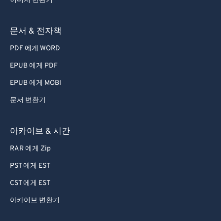
이미지 변환기
68
68
69
69
문서 & 전자책
70
70
PDF 에게 WORD
71
71
EPUB 에게 PDF
72
72
EPUB 에게 MOBI
73
73
문서 변환기
74
74
아카이브 & 시간
75
75
76
76
RAR 에게 Zip
77
77
PST 에게 EST
78
78
CST 에게 EST
79
79
아카이브 변환기
80
80