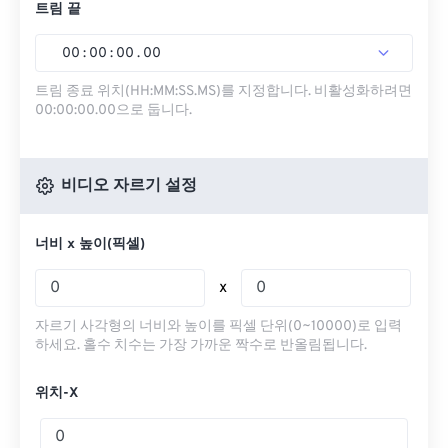
트림 끝
00
:
00
:
00
.
00
트림 종료 위치(HH:MM:SS.MS)를 지정합니다. 비활성화하려면
00:00:00.00으로 둡니다.
비디오 자르기 설정
너비 x 높이(픽셀)
x
자르기 사각형의 너비와 높이를 픽셀 단위(0~10000)로 입력
하세요. 홀수 치수는 가장 가까운 짝수로 반올림됩니다.
위치-X