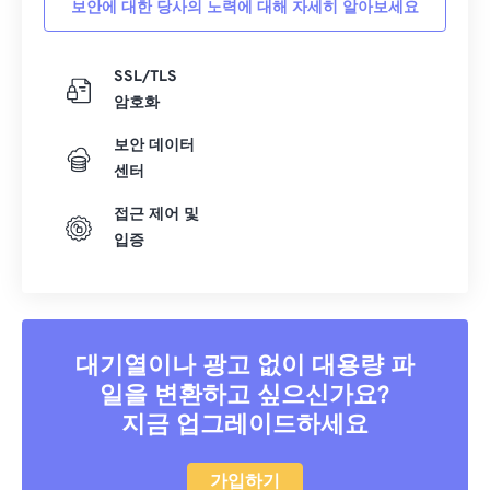
보안에 대한 당사의 노력에 대해 자세히 알아보세요
40
40
40
40
40
40
41
41
41
41
41
41
SSL/TLS
암호화
42
42
42
42
42
42
43
43
43
43
43
43
보안 데이터
센터
44
44
44
44
44
44
접근 제어 및
45
45
45
45
45
45
입증
46
46
46
46
46
46
47
47
47
47
47
47
48
48
48
48
48
48
대기열이나 광고 없이 대용량 파
49
49
49
49
49
49
일을 변환하고 싶으신가요?
50
50
50
50
50
50
지금 업그레이드하세요
51
51
51
51
51
51
52
52
52
52
52
52
가입하기