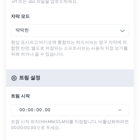
.srt 또는 .ass 파일을 업로드하세요.
자막 모드
딱딱한
항상 표시되고 비디오에 통합되는 하드서브는 영구 자막에 적
합한 반면, 별도로 저장되는 소프트서브는 사용자 지정 보기를
위해 켜거나 끌 수 있습니다.
트림 설정
트림 시작
00
:
00
:
00
.
00
트림 시작 위치(HH:MM:SS.MS)를 지정합니다. 비활성화하려면
00:00:00.00으로 두세요.