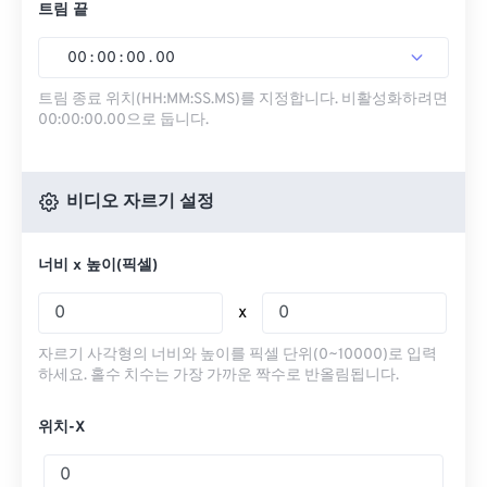
트림 끝
00
:
00
:
00
.
00
트림 종료 위치(HH:MM:SS.MS)를 지정합니다. 비활성화하려면
00:00:00.00으로 둡니다.
비디오 자르기 설정
너비 x 높이(픽셀)
x
자르기 사각형의 너비와 높이를 픽셀 단위(0~10000)로 입력
하세요. 홀수 치수는 가장 가까운 짝수로 반올림됩니다.
위치-X