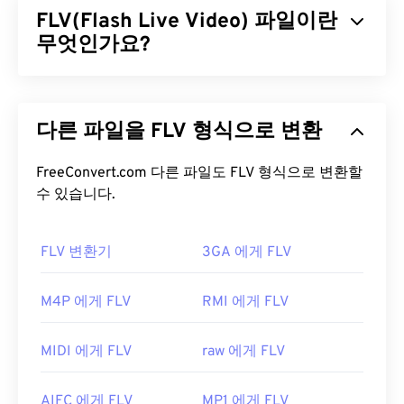
FLV(Flash Live Video) 파일이란
JVC
및 기타 캠코더도 MTS 파일을 생성합니다. 이 파
일 형식은
무엇인가요?
블루레이
와도 호환되며, MTS의 또 다른
명칭은
AVCHD
(Advanced Video Coding High
Definition)입니다.
플래시 라이브 비디오(FLV)는 이름에서 알 수 있듯이
플래시
비디오의 한 유형입니다. 주로 인터넷을 통해
MTS 파일을 어떻게 여나요?
다른 파일을 FLV 형식으로 변환
고품질의 동기화가 잘 된 멀티미디어 콘텐츠를 제공
하는 인기 있는 형식입니다. 또한 미디어 컨테이너이
MTS는 캠코더와 블루레이에 사용되는 표준 파일 형
므로
FreeConvert.com 다른 파일도 FLV 형식으로 변환할
코덱을
사용하여 파일 크기를 압축합니다. FLV
식입니다. 따라서 모바일을 포함한 거의 모든 OS에
는 ISO 기반 미디어 파일 형식이라고도 하는 개방형
수 있습니다.
서 파일을 두 번 클릭하면 열립니다. MTS를 재생할
표준
ISO/IEC 14496-12:2008을
사용하며, 유연성과
수 있는 프로그램으로는
Windows Media Player
,
독립성이라는 장점을 제공합니다.
Apple의 Final Cut Pro
FLV 변환기
,
VLC 미디어 플레이어
3GA 에게 FLV
가 있
습니다.
FLV 파일을 어떻게 여나요?
M4P 에게 FLV
RMI 에게 FLV
MTS 파일은 크기가 커서 관리 및 저장이 어려울 수
기본적으로 FLV는
Animate Creative Cloud
있습니다. 파일 크기를 줄이려면 MTS 파일을 MP4로
(Animate CC) 및
Flash
와 같은
Adobe
제품에서 열립
변환하세요.
Cnet.com에서
다운로드 가능한 파일 변
MIDI 에게 FLV
raw 에게 FLV
니다. Adobe Flash 7 이상 버전에서 가장 잘 열립니
환기를 여러 가지 소개합니다.
다. FLV는 챕터나 자막을 지원하지 않지만, 메타데이
개발자:
파나소닉
과
소니
AIFC 에게 FLV
MP1 에게 FLV