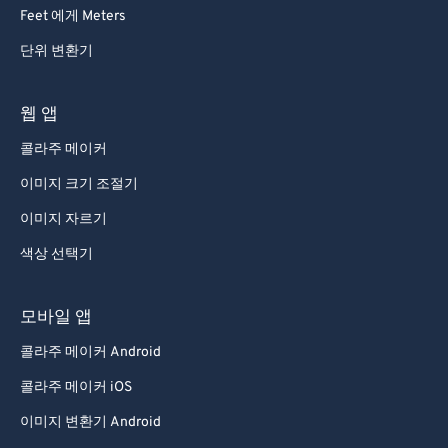
92
92
Feet 에게 Meters
93
93
단위 변환기
94
94
95
95
웹 앱
96
96
콜라주 메이커
97
97
이미지 크기 조절기
98
98
이미지 자르기
99
99
색상 선택기
모바일 앱
콜라주 메이커 Android
콜라주 메이커 iOS
이미지 변환기 Android