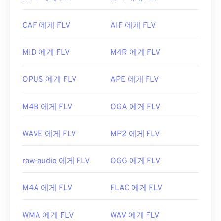
터 태그는 지원합니다.
최초 출시:
2006년
FLV는 개방형 표준을 기반으로 하므로 Adobe 이외
CAF 에게 FLV
AIF 에게 FLV
의 여러 제품에서 열 수 있습니다. FLV를 열 수 있는
유용한 링크:
다른 프로그램으로는
VLC 미디어 플레이어
,
Zoom
https://en.wikipedia.org/wiki/.m2ts
MID 에게 FLV
M4R 에게 FLV
Player
,
RealNetworks RealPlayer Cloud
,
Eltima
http://www.blu-raydisc.com/ko/languagetest.aspx
Elmedia Player
등이
있습니다.
OPUS 에게 FLV
APE 에게 FLV
개발자:
Adobe
최초 출시:
2003년
M4B 에게 FLV
OGA 에게 FLV
유용한 링크:
https://en.wikipedia.org/wiki/플래시_비디오
WAVE 에게 FLV
MP2 에게 FLV
https://www.lifewire.com/flv-file
raw-audio 에게 FLV
OGG 에게 FLV
M4A 에게 FLV
FLAC 에게 FLV
WMA 에게 FLV
WAV 에게 FLV