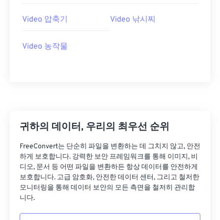
26
26
26
26
26
26
27
27
27
27
27
27
Video 압축기
Video 낚시찌
28
28
28
28
28
28
Video 농작물
29
29
29
29
29
29
30
30
30
30
30
30
31
31
31
31
31
31
32
32
32
32
32
32
33
33
33
33
33
33
귀하의 데이터, 우리의 최우선 순위
34
34
34
34
34
34
FreeConvert는 단순히 파일을 변환하는 데 그치지 않고, 안전
35
35
35
35
35
35
하게 보호합니다. 강력한 보안 프레임워크를 통해 이미지, 비
36
36
36
36
36
36
디오, 문서 등 어떤 파일을 변환하든 항상 데이터를 안전하게
보호합니다. 고급 암호화, 안전한 데이터 센터, 그리고 철저한
37
37
37
37
37
37
모니터링을 통해 데이터 보안의 모든 측면을 철저히 관리합
니다.
38
38
38
38
38
38
39
39
39
39
39
39