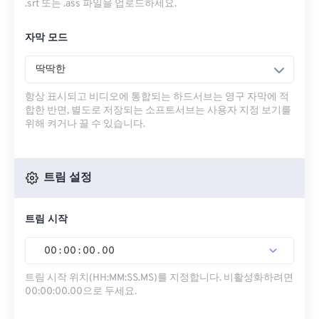
.srt 또는 .ass 파일을 업로드하세요.
자막 모드
딱딱한
항상 표시되고 비디오에 통합되는 하드서브는 영구 자막에 적
합한 반면, 별도로 저장되는 소프트서브는 사용자 지정 보기를
위해 켜거나 끌 수 있습니다.
트림 설정
트림 시작
00
:
00
:
00
.
00
트림 시작 위치(HH:MM:SS.MS)를 지정합니다. 비활성화하려면
00:00:00.00으로 두세요.