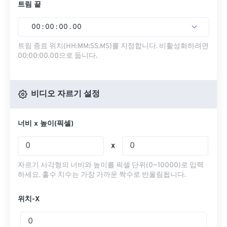
트림 끝
00
:
00
:
00
.
00
트림 종료 위치(HH:MM:SS.MS)를 지정합니다. 비활성화하려면
00:00:00.00으로 둡니다.
비디오 자르기 설정
너비 x 높이(픽셀)
x
자르기 사각형의 너비와 높이를 픽셀 단위(0~10000)로 입력
하세요. 홀수 치수는 가장 가까운 짝수로 반올림됩니다.
위치-X