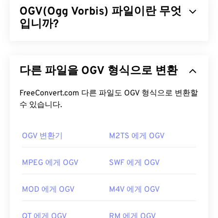
OGV(Ogg Vorbis) 파일이란 무엇
JVC
및 기타 캠코더도 MTS 파일을 생성합니다. 이 파
일 형식은
입니까?
블루레이
와도 호환되며, MTS의 또 다른
명칭은
AVCHD
(Advanced Video Coding High
Definition)입니다.
Ogg Vorbis(OGV)는 특허를 받지 않은 무료 오픈 소스
멀티미디어 컨테이너 포맷이자 코덱입니다. 비영리
MTS 파일을 어떻게 여나요?
다른 파일을 OGV 형식으로 변환
단체인
Xiph.Org 재단이
특허 코덱
과 경쟁하기 위해
개발한 Ogg 포맷 및 코덱 계열에 속합니다. OGV는
MTS는 캠코더와 블루레이에 사용되는 표준 파일 형
오디오, 비디오, 텍스트(자막) 및 메타데이터를
FreeConvert.com 다른 파일도 OGV 형식으로 변환할
시분
식입니다. 따라서 모바일을 포함한 거의 모든 OS에
할 다중화(TDM) 방식으로 전송할
수 있습니다.
수 있습니다. 스트
서 파일을 두 번 클릭하면 열립니다. MTS를 재생할
리밍은 물론
손실 압축
및
무손실
압축도 지원합니다.
수 있는 프로그램으로는
Windows Media Player
,
하지만
메뉴는
지원하지 않습니다.
Apple의 Final Cut Pro
OGV 변환기
,
VLC 미디어 플레이어
M2TS 에게 OGV
가 있
습니다.
OGV 파일을 어떻게 여나요?
MPEG 에게 OGV
SWF 에게 OGV
MTS 파일은 크기가 커서 관리 및 저장이 어려울 수
OGV 파일을 여는 데는
VLC 미디어 플레이어가
가장
있습니다. 파일 크기를 줄이려면 MTS 파일을 MP4로
좋습니다. Microsoft Windows OS의
Winamp
와 Mac
변환하세요.
Cnet.com에서
다운로드 가능한 파일 변
MOD 에게 OGV
M4V 에게 OGV
OS X의
Elmedia
도 좋은 선택입니다.
환기를 여러 가지 소개합니다.
OGV는
Windows Media Player
및
DirectShow
기반
개발자:
파나소닉
과
소니
QT 에게 OGV
RM 에게 OGV