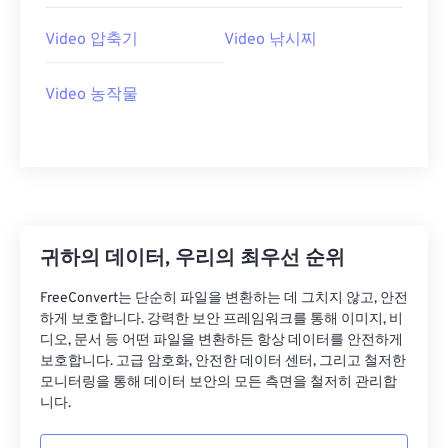
26
26
26
26
26
26
27
27
27
27
27
27
Video 압축기
Video 낚시찌
28
28
28
28
28
28
Video 농작물
29
29
29
29
29
29
30
30
30
30
30
30
31
31
31
31
31
31
32
32
32
32
32
32
33
33
33
33
33
33
귀하의 데이터, 우리의 최우선 순위
34
34
34
34
34
34
FreeConvert는 단순히 파일을 변환하는 데 그치지 않고, 안전
35
35
35
35
35
35
하게 보호합니다. 강력한 보안 프레임워크를 통해 이미지, 비
36
36
36
36
36
36
디오, 문서 등 어떤 파일을 변환하든 항상 데이터를 안전하게
보호합니다. 고급 암호화, 안전한 데이터 센터, 그리고 철저한
37
37
37
37
37
37
모니터링을 통해 데이터 보안의 모든 측면을 철저히 관리합
니다.
38
38
38
38
38
38
39
39
39
39
39
39