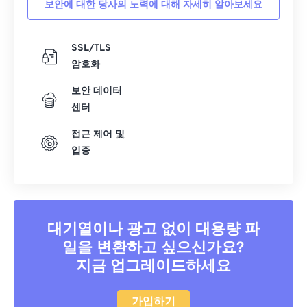
보안에 대한 당사의 노력에 대해 자세히 알아보세요
40
40
40
40
40
40
41
41
41
41
41
41
SSL/TLS
암호화
42
42
42
42
42
42
43
43
43
43
43
43
보안 데이터
센터
44
44
44
44
44
44
접근 제어 및
45
45
45
45
45
45
입증
46
46
46
46
46
46
47
47
47
47
47
47
48
48
48
48
48
48
대기열이나 광고 없이 대용량 파
49
49
49
49
49
49
일을 변환하고 싶으신가요?
50
50
50
50
50
50
지금 업그레이드하세요
51
51
51
51
51
51
52
52
52
52
52
52
가입하기