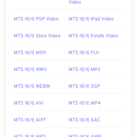
Video
00
00
00
00
00
00
00
00
01
01
01
01
01
01
01
01
MTS 에게 PSP Video
MTS 에게 iPad Video
02
02
02
02
02
02
02
02
03
03
03
03
03
03
03
03
MTS 에게 Xbox Video
MTS 에게 Kindle Video
04
04
04
04
04
04
04
04
MTS 에게 MOV
MTS 에게 FLV
05
05
05
05
05
05
05
05
06
06
06
06
06
06
06
06
MTS 에게 WMV
MTS 에게 MKV
07
07
07
07
07
07
07
07
MTS 에게 WEBM
MTS 에게 3GP
08
08
08
08
08
08
08
08
09
09
09
09
09
09
09
09
MTS 에게 AVI
MTS 에게 MP4
10
10
10
10
10
10
10
10
11
11
11
11
11
11
11
11
MTS 에게 AIFF
MTS 에게 AAC
12
12
12
12
12
12
12
12