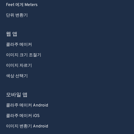
92
92
Feet 에게 Meters
93
93
단위 변환기
94
94
95
95
웹 앱
96
96
콜라주 메이커
97
97
이미지 크기 조절기
98
98
이미지 자르기
99
99
색상 선택기
모바일 앱
콜라주 메이커 Android
콜라주 메이커 iOS
이미지 변환기 Android