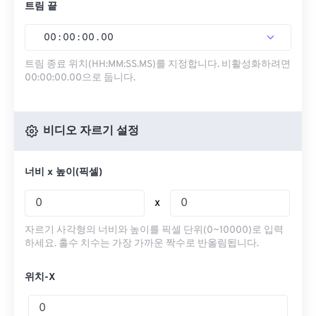
트림 끝
00
:
00
:
00
.
00
트림 종료 위치(HH:MM:SS.MS)를 지정합니다. 비활성화하려면
00:00:00.00으로 둡니다.
비디오 자르기 설정
너비 x 높이(픽셀)
x
자르기 사각형의 너비와 높이를 픽셀 단위(0~10000)로 입력
하세요. 홀수 치수는 가장 가까운 짝수로 반올림됩니다.
위치-X