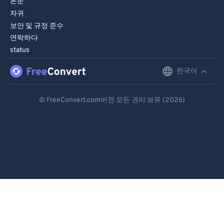
은둔
자귀
보안 및 규정 준수
연락하다
status
한국어
English
Deutsch
© FreeConvert.com버전 모든 권리 보유 (2026)
Español
Français
Português
Italiano
Dutch
日本語