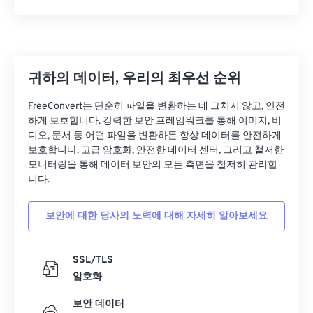
29
29
29
29
29
29
30
30
30
30
30
30
31
31
31
31
31
31
귀하의 데이터, 우리의 최우선 순위
32
32
32
32
32
32
33
33
33
33
33
33
FreeConvert는 단순히 파일을 변환하는 데 그치지 않고, 안전
하게 보호합니다. 강력한 보안 프레임워크를 통해 이미지, 비
34
34
34
34
34
34
디오, 문서 등 어떤 파일을 변환하든 항상 데이터를 안전하게
35
35
35
35
35
35
보호합니다. 고급 암호화, 안전한 데이터 센터, 그리고 철저한
모니터링을 통해 데이터 보안의 모든 측면을 철저히 관리합
36
36
36
36
36
36
니다.
37
37
37
37
37
37
보안에 대한 당사의 노력에 대해 자세히 알아보세요
38
38
38
38
38
38
39
39
39
39
39
39
SSL/TLS
40
40
40
40
40
40
암호화
41
41
41
41
41
41
보안 데이터