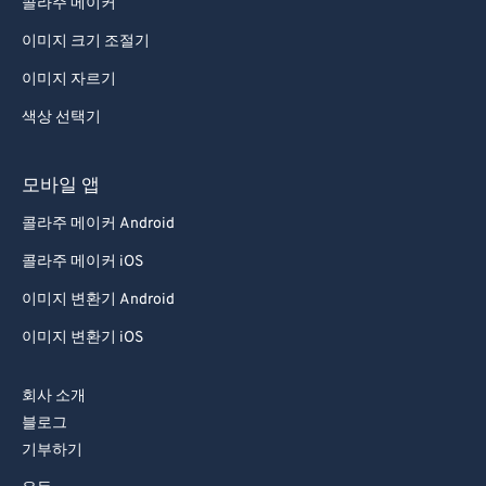
콜라주 메이커
95
95
이미지 크기 조절기
96
96
이미지 자르기
97
97
색상 선택기
98
98
99
99
모바일 앱
콜라주 메이커 Android
콜라주 메이커 iOS
이미지 변환기 Android
이미지 변환기 iOS
회사 소개
블로그
기부하기