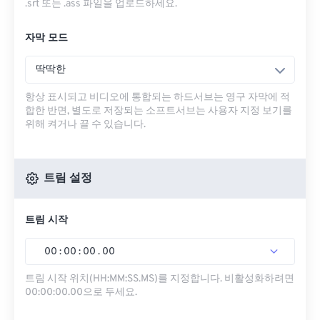
.srt 또는 .ass 파일을 업로드하세요.
자막 모드
딱딱한
항상 표시되고 비디오에 통합되는 하드서브는 영구 자막에 적
합한 반면, 별도로 저장되는 소프트서브는 사용자 지정 보기를
위해 켜거나 끌 수 있습니다.
트림 설정
트림 시작
00
:
00
:
00
.
00
트림 시작 위치(HH:MM:SS.MS)를 지정합니다. 비활성화하려면
00:00:00.00으로 두세요.