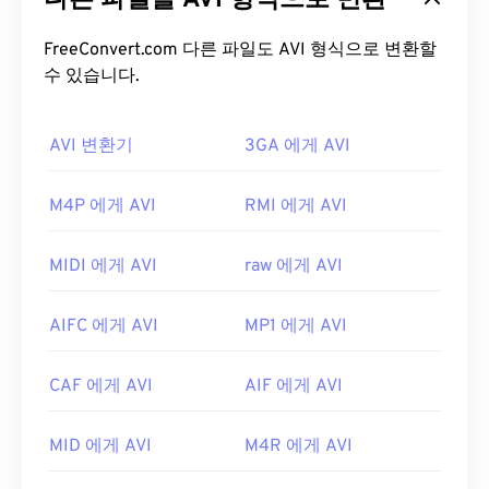
다른 파일을 AVI 형식으로 변환
맷입니다. 타사 프로그램을 사용하면 챕터, 캡션, 자
막, 메뉴, 스트리밍, 첨부 파일 및 3D 컨테이너를 지
FreeConvert.com 다른 파일도 AVI 형식으로 변환할
원할 수 있습니다.
수 있습니다.
AVI 파일을 어떻게 여나요?
AVI 변환기
3GA 에게 AVI
Microsoft는 다운로드 가능한 무료
AVI 뷰어를
제공
합니다. AVI 파일을 보는 또 다른 방법은 운영 체제와
M4P 에게 AVI
RMI 에게 AVI
호환되는
Microsoft Windows Media Player
버전을
사용하는 것입니다.
MIDI 에게 AVI
raw 에게 AVI
AVI
파일은 인터넷에 최적화되어 있지만, 하드웨어
플레이어도 지원합니다. AVI 파일이 열리지 않으면
AIFC 에게 AVI
MP1 에게 AVI
VLC 미디어 플레이어를
사용하세요.
개발자:
Microsoft
CAF 에게 AVI
AIF 에게 AVI
최초 출시:
1992년
MID 에게 AVI
M4R 에게 AVI
유용한 링크: