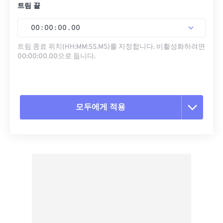
트림 끝
00
:
00
:
00
.
00
트림 종료 위치(HH:MM:SS.MS)를 지정합니다. 비활성화하려면
00:00:00.00으로 둡니다.
모두에게 적용
모든 옵션 재설정
사전 설정에서 적용
사전 설정으로 저장