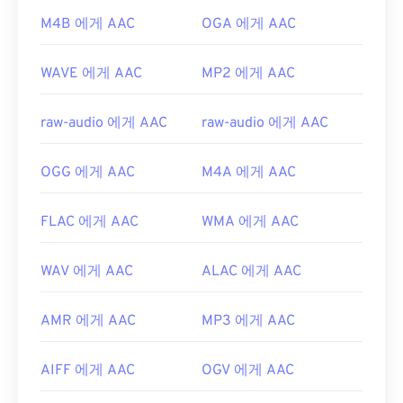
M4B 에게 AAC
OGA 에게 AAC
https://en.wikipedia.org/wiki/고급_오디오_코딩
https://www.iso.org/standard/43345.html?
WAVE 에게 AAC
MP2 에게 AAC
browse=tc
raw-audio 에게 AAC
raw-audio 에게 AAC
OGG 에게 AAC
M4A 에게 AAC
FLAC 에게 AAC
WMA 에게 AAC
WAV 에게 AAC
ALAC 에게 AAC
AMR 에게 AAC
MP3 에게 AAC
AIFF 에게 AAC
OGV 에게 AAC