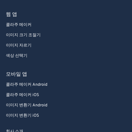
70
70
웹 앱
71
71
72
72
콜라주 메이커
73
73
이미지 크기 조절기
74
74
이미지 자르기
75
75
색상 선택기
76
76
모바일 앱
77
77
콜라주 메이커 Android
78
78
79
79
콜라주 메이커 iOS
80
80
이미지 변환기 Android
81
81
이미지 변환기 iOS
82
82
회사 소개