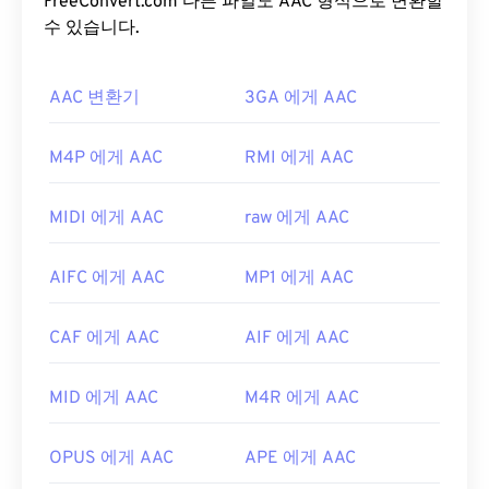
의 표준 오디오 형식입니다.
FreeConvert.com 다른 파일도 AAC 형식으로 변환할
ISO
/
IEC
는 AAC
코덱
을
수 있습니다.
MP3
의 개선된 코덱으로 지정했는데, 파일 크기
를 더 효율적으로 압축하면서도 무압축 오디오와 유
사한 음질을 제공하기 때문입니다.
AAC 변환기
3GA 에게 AAC
AAC 파일을 어떻게 여나요?
M4P 에게 AAC
RMI 에게 AAC
최상의 결과를 얻으려면
VLC 미디어 플레이어를
사
용하여 AAC 파일을 여세요. 또는
iTunes
에서도 기본
MIDI 에게 AAC
raw 에게 AAC
적으로 AAC 파일이 열립니다. 하지만 AAC 파일은 어
디에나 존재하며 다른 많은 프로그램과 소프트웨어
AIFC 에게 AAC
MP1 에게 AAC
에서도 열립니다.
또한 AAC 파일은 종종 비디오 게임의 오디오 파일로
CAF 에게 AAC
AIF 에게 AAC
사용되므로
Nintendo 3DS
,
Playstation 4
와 같은 대
부분의 인기 게임 콘솔에서 열립니다.
MID 에게 AAC
M4R 에게 AAC
개발:
ISO/IEC MPEG 오디오 위원회
최초 출시:
1997년
OPUS 에게 AAC
APE 에게 AAC
유용한 링크: