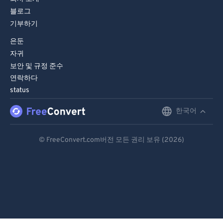
83
83
블로그
84
84
기부하기
85
85
은둔
자귀
86
86
보안 및 규정 준수
87
87
연락하다
88
88
status
89
89
한국어
English
90
90
Deutsch
© FreeConvert.com버전 모든 권리 보유 (2026)
91
91
Español
92
92
Français
93
93
94
94
Português
95
95
Italiano