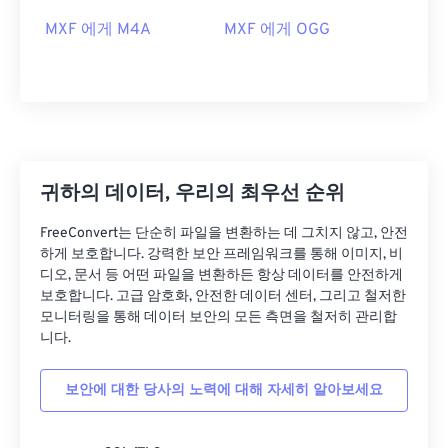
04
04
04
04
04
04
04
04
MXF 에게 M4A
MXF 에게 OGG
05
05
05
05
05
05
05
05
06
06
06
06
06
06
06
06
07
07
07
07
07
07
07
07
08
08
08
08
08
08
08
08
09
09
09
09
09
09
09
09
귀하의 데이터, 우리의 최우선 순위
10
10
10
10
10
10
10
10
FreeConvert는 단순히 파일을 변환하는 데 그치지 않고, 안전
11
11
11
11
11
11
11
11
하게 보호합니다. 강력한 보안 프레임워크를 통해 이미지, 비
디오, 문서 등 어떤 파일을 변환하든 항상 데이터를 안전하게
12
12
12
12
12
12
12
12
보호합니다. 고급 암호화, 안전한 데이터 센터, 그리고 철저한
모니터링을 통해 데이터 보안의 모든 측면을 철저히 관리합
13
13
13
13
13
13
13
13
니다.
14
14
14
14
14
14
14
14
15
15
15
15
15
15
15
15
보안에 대한 당사의 노력에 대해 자세히 알아보세요
16
16
16
16
16
16
16
16