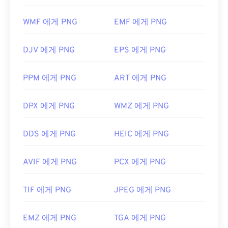
Darkroom
,
Zoner Photo Studio
등도 고려해 볼 만
운 기능 중 하나는 이미지, 특히 투명한 배경에 투명
합니다.
효과를 적용할 수 있다는 것입니다.
WMF 에게 PNG
EMF 에게 PNG
개발자:
Nikon
최초 출시:
2008년 8월
DJV 에게 PNG
EPS 에게 PNG
개발자:
PNG 개발 그룹
최초 출시:
1996년 10월 1일
PPM 에게 PNG
ART 에게 PNG
유용한 링크:
DPX 에게 PNG
WMZ 에게 PNG
PNG에 대한 LifeWire 기사
PNG에 대한 위키 문서
DDS 에게 PNG
HEIC 에게 PNG
관련 PNG 도구:
색상 선택기를
사용하여 이미지에서 색상을 선택하
AVIF 에게 PNG
PCX 에게 PNG
세요
TIF 에게 PNG
JPEG 에게 PNG
EMZ 에게 PNG
TGA 에게 PNG