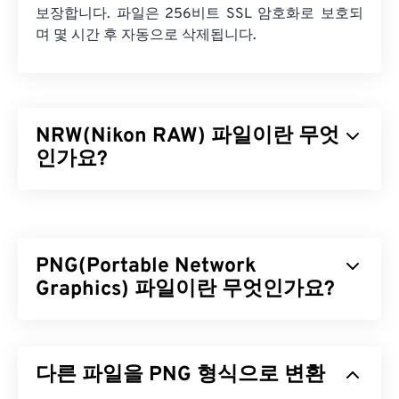
보장합니다. 파일은 256비트 SSL 암호화로 보호되
며 몇 시간 후 자동으로 삭제됩니다.
NRW(Nikon RAW) 파일이란 무엇
인가요?
Nikon RAW(NRW)는
Nikon COOLPIX
시리즈 및 기타
Nikon 디지털
일안 반사식(SLR)
카메라에서 생성되
는 RAW 이미지 파일 형식입니다. Nikon은 2008년부
PNG(Portable Network
터 전문가급 카메라용 미처리 이미지를 촬영하고 저
장하는 데 NRW를 사용해 왔습니다. Nikon의 다른
Graphics) 파일이란 무엇인가요?
RAW 형식인 NEF와 달리 NRW는
Windows Imaging
Component(WIC)
와 같은 유용한 기능을 지원합니
PNG(Portable Network Graphics)는 이동성을 위해
다.
이미지를 압축하는
래스터 기반
파일 형식입니다.
다른 파일을 PNG 형식으로 변환
PNG 이미지는
RGB
또는
RGBA
색상을 사용할 수 있
NRW 파일을 어떻게 여나요?
으며 투명도를 지원하여 아이콘이나 그래픽 디자인