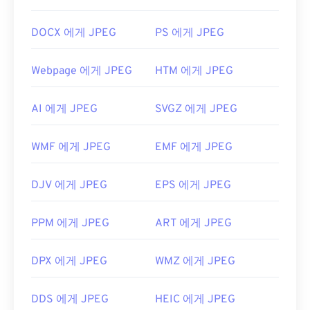
을 사용하면 NRW 파일을 JPEG 형식으로 쉽게 변환
두 번 클릭하면 기본 이미지 뷰어, 이미지 편집기 또
할 수 있습니다. NRW 파일을 여러 플랫폼에서 변환
는 웹 브라우저에서 열립니다. 특정 애플리케이션을
DOCX 에게 JPEG
PS 에게 JPEG
할 수 있는 훌륭한 프로그램으로는
XnView MP가
있
선택하여 파일을 열려면 마우스 오른쪽 버튼을 클릭
습니다. Linux/Unix에서는 오픈 소스, 크로스 플랫폼,
하고 "연결 프로그램"을 선택하세요.
무료 프로그램
인 darktable을
사용해 보세요.
Adobe
Webpage 에게 JPEG
HTM 에게 JPEG
JPEG 파일은
Chrome
과 같은 인기 웹 브라우저,
Photoshop
,
Adobe Photoshop Lightroom
,
HDR
Microsoft Photos
와 같은 Microsoft 애플리케이션,
Darkroom
,
Zoner Photo Studio
등도 고려해 볼 만
AI 에게 JPEG
SVGZ 에게 JPEG
Apple Preview
와 같은 Mac OS 애플리케이션에서
합니다.
자동으로 열립니다.
개발자:
Nikon
WMF 에게 JPEG
EMF 에게 JPEG
개발:
Joint Photographic Experts Group
최초 출시:
2008년 8월
최초 출시:
1992년 9월 18일
DJV 에게 JPEG
EPS 에게 JPEG
유용한 링크:
https://en.wikipedia.org/wiki/JPEG
PPM 에게 JPEG
ART 에게 JPEG
https://www.lifewire.com/jpg-jpeg-파일-4139913
DPX 에게 JPEG
WMZ 에게 JPEG
DDS 에게 JPEG
HEIC 에게 JPEG