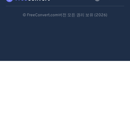
Deutsch
© FreeConvert.com버전 모든 권리 보유 (2026)
Español
Français
Português
Italiano
Dutch
日本語
简体中文
繁體中文
한국어
Svenska