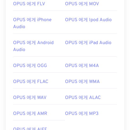
OPUS 에게 FLV
OPUS 에게 MOV
OPUS 에게 iPhone
OPUS 에게 Ipod Audio
Audio
OPUS 에게 Android
OPUS 에게 iPad Audio
Audio
00
00
00
00
00
00
00
00
OPUS 에게 OGG
OPUS 에게 M4A
OPUS 에게 FLAC
OPUS 에게 WMA
00
00
00
00
00
00
00
00
OPUS 에게 WAV
OPUS 에게 ALAC
01
01
01
01
01
01
01
01
02
02
02
02
02
02
02
02
OPUS 에게 AMR
OPUS 에게 MP3
03
03
03
03
03
03
03
03
04
04
04
04
04
04
04
04
OPUS 에게 AIFF