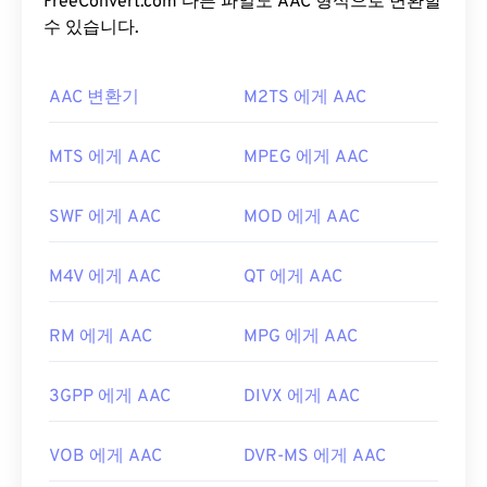
의 표준 오디오 형식입니다.
FreeConvert.com 다른 파일도 AAC 형식으로 변환할
ISO
/
IEC
는 AAC
코덱
을
수 있습니다.
MP3
의 개선된 코덱으로 지정했는데, 파일 크기
를 더 효율적으로 압축하면서도 무압축 오디오와 유
사한 음질을 제공하기 때문입니다.
AAC 변환기
M2TS 에게 AAC
AAC 파일을 어떻게 여나요?
MTS 에게 AAC
MPEG 에게 AAC
최상의 결과를 얻으려면
VLC 미디어 플레이어를
사
용하여 AAC 파일을 여세요. 또는
iTunes
에서도 기본
SWF 에게 AAC
MOD 에게 AAC
적으로 AAC 파일이 열립니다. 하지만 AAC 파일은 어
디에나 존재하며 다른 많은 프로그램과 소프트웨어
M4V 에게 AAC
QT 에게 AAC
에서도 열립니다.
또한 AAC 파일은 종종 비디오 게임의 오디오 파일로
RM 에게 AAC
MPG 에게 AAC
사용되므로
Nintendo 3DS
,
Playstation 4
와 같은 대
부분의 인기 게임 콘솔에서 열립니다.
3GPP 에게 AAC
DIVX 에게 AAC
개발:
ISO/IEC MPEG 오디오 위원회
최초 출시:
1997년
VOB 에게 AAC
DVR-MS 에게 AAC
유용한 링크: