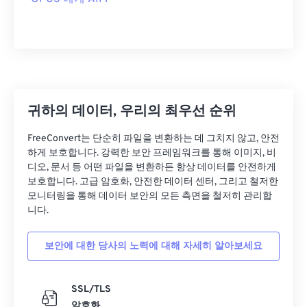
05
05
05
05
05
05
05
05
06
06
06
06
06
06
06
06
07
07
07
07
07
07
07
07
08
08
08
08
08
08
08
08
귀하의 데이터, 우리의 최우선 순위
09
09
09
09
09
09
09
09
10
10
10
10
10
10
10
10
FreeConvert는 단순히 파일을 변환하는 데 그치지 않고, 안전
하게 보호합니다. 강력한 보안 프레임워크를 통해 이미지, 비
11
11
11
11
11
11
11
11
디오, 문서 등 어떤 파일을 변환하든 항상 데이터를 안전하게
12
12
12
12
12
12
12
12
보호합니다. 고급 암호화, 안전한 데이터 센터, 그리고 철저한
모니터링을 통해 데이터 보안의 모든 측면을 철저히 관리합
13
13
13
13
13
13
13
13
니다.
14
14
14
14
14
14
14
14
보안에 대한 당사의 노력에 대해 자세히 알아보세요
15
15
15
15
15
15
15
15
16
16
16
16
16
16
16
16
SSL/TLS
17
17
17
17
17
17
17
17
암호화