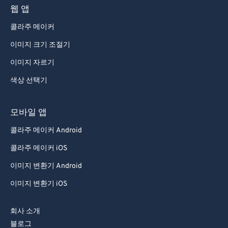
웹 앱
71
71
콜라주 메이커
72
72
이미지 크기 조절기
73
73
이미지 자르기
74
74
색상 선택기
75
75
76
76
모바일 앱
77
77
콜라주 메이커 Android
78
78
콜라주 메이커 iOS
79
79
이미지 변환기 Android
80
80
이미지 변환기 iOS
81
81
82
82
회사 소개
83
83
블로그