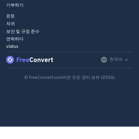
기부하기
84
84
은둔
85
85
자귀
86
86
보안 및 규정 준수
87
87
연락하다
status
88
88
한국어
English
89
89
90
90
Deutsch
© FreeConvert.com버전 모든 권리 보유 (2026)
91
91
Español
92
92
Français
93
93
Português
94
94
95
95
Italiano
96
96
Dutch