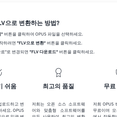
20
20
20
20
17
17
17
17
21
21
21
21
18
18
18
18
FLV으로 변환하는 방법?
22
22
22
22
19
19
19
19
23
23
23
23
"
버튼을 클릭하여 OPUS 파일을 선택하세요.
20
20
20
20
24
24
24
시작하려면
"FLV으로 변환"
버튼을 클릭하세요.
21
21
21
21
25
25
25
완료"로 변경되면
"FLV 다운로드"
버튼을 클릭하세요.
22
22
22
22
26
26
26
23
23
23
23
27
27
27
24
24
24
28
28
28
25
25
25
기 쉬움
최고의 품질
무료
29
29
29
26
26
26
30
30
30
27
27
27
31
31
31
 업로드하고 변
저희는 오픈 소스 소프트웨
저희 OPUS 
28
28
28
하세요.
OPUS
어와 맞춤형 소프트웨어를
무료이며 모
32
32
32
29
29
29