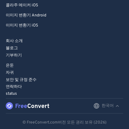
71
71
콜라주 메이커 iOS
72
72
이미지 변환기 Android
73
73
이미지 변환기 iOS
74
74
회사 소개
75
75
블로그
76
76
기부하기
77
77
은둔
자귀
78
78
보안 및 규정 준수
79
79
연락하다
80
80
status
81
81
한국어
English
82
82
Deutsch
83
83
© FreeConvert.com버전 모든 권리 보유 (2026)