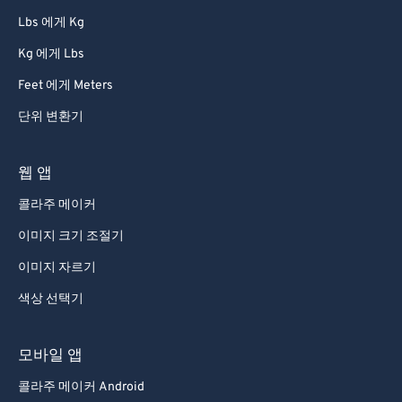
58
58
58
58
58
58
Lbs 에게 Kg
59
59
59
59
59
59
Kg 에게 Lbs
60
60
Feet 에게 Meters
61
61
단위 변환기
62
62
63
63
웹 앱
64
64
콜라주 메이커
65
65
이미지 크기 조절기
66
66
이미지 자르기
67
67
색상 선택기
68
68
모바일 앱
69
69
70
70
콜라주 메이커 Android