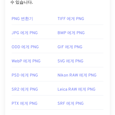
니메이션도 지원합니다(
수 있습니다.
GIF를 APNG로
변환하는 방
법을 확인해 보세요). PNG를 사용하면 다음과 같은
이점이 있습니다. 또한 PNG는
무손실 압축을
사용하
PNG 변환기
TIFF 에게 PNG
는
개방형 포맷
입니다.
PNG 파일을 어떻게 여나요?
JPG 에게 PNG
BMP 에게 PNG
일반적으로 PNG 파일은 운영 체제의 기본 이미지 뷰
ODD 에게 PNG
GIF 에게 PNG
어에서 열립니다. PNG 파일은 모든 웹 브라우저에서
도 쉽게 볼 수 있습니다. PNG 파일을 여는 데 문제가
WebP 에게 PNG
SVG 에게 PNG
있는 경우
PNG-JPG
,
PNG-WebP
또는
PNG-BMP
변
환기를 사용하세요.
PSD 에게 PNG
Nikon RAW 에게 PNG
GIMP
나
Adobe Photoshop
과 같은 대체 프로그램은
SR2 에게 PNG
Leica RAW 에게 PNG
PNG 파일을 열고 편집하는 데 유용합니다. PNG 파일
은 다른 파일 형식보다 크기가 약간 크므로 웹 페이지
PTX 에게 PNG
SRF 에게 PNG
에 추가할 때는 주의해야 합니다. PNG 파일의 흥미로
운 기능 중 하나는 이미지, 특히 투명한 배경에 투명