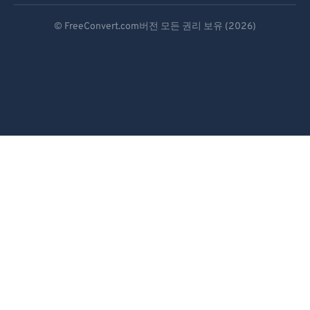
Deutsch
© FreeConvert.com버전 모든 권리 보유 (2026)
Español
Français
Português
Italiano
Dutch
日本語
简体中文
繁體中文
한국어
Svenska