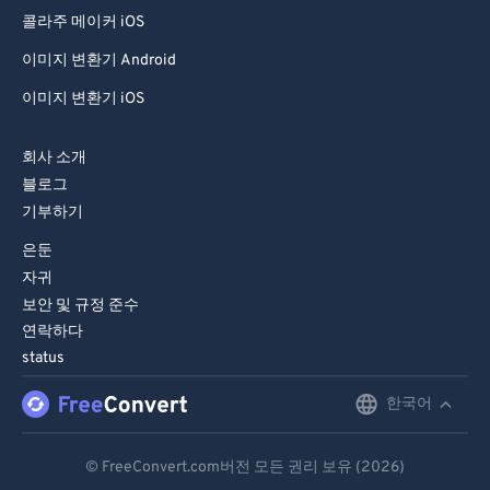
99
99
콜라주 메이커 iOS
이미지 변환기 Android
이미지 변환기 iOS
회사 소개
블로그
기부하기
은둔
자귀
보안 및 규정 준수
연락하다
status
한국어
English
Deutsch
© FreeConvert.com버전 모든 권리 보유 (2026)