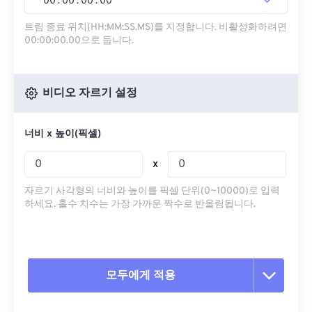
00
:
00
:
00
.
00
트림 종료 위치(HH:MM:SS.MS)를 지정합니다. 비활성화하려면
00:00:00.00으로 둡니다.
비디오 자르기 설정
너비 x 높이(픽셀)
x
자르기 사각형의 너비와 높이를 픽셀 단위(0~10000)로 입력
하세요. 홀수 치수는 가장 가까운 짝수로 반올림됩니다.
모두에게 적용
모든 옵션 재설정