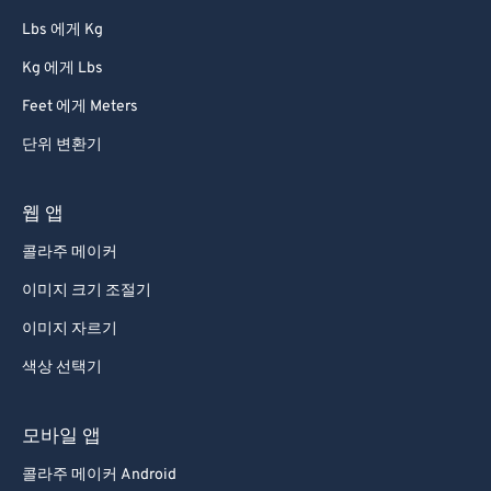
86
86
Lbs 에게 Kg
87
87
Kg 에게 Lbs
88
88
Feet 에게 Meters
89
89
단위 변환기
90
90
91
91
웹 앱
92
92
콜라주 메이커
93
93
이미지 크기 조절기
94
94
이미지 자르기
95
95
색상 선택기
96
96
97
97
모바일 앱
98
98
콜라주 메이커 Android