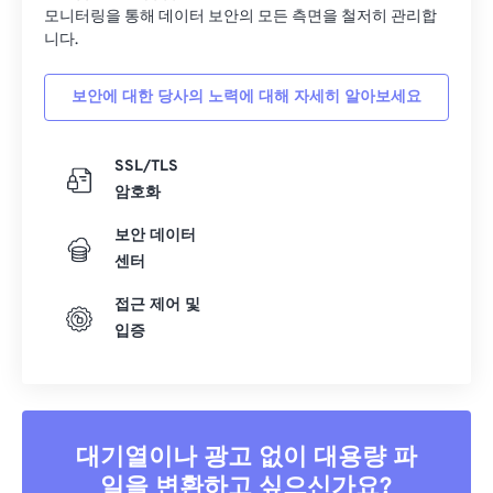
33
33
33
33
33
33
모니터링을 통해 데이터 보안의 모든 측면을 철저히 관리합
34
34
34
34
34
34
니다.
35
35
35
35
35
35
보안에 대한 당사의 노력에 대해 자세히 알아보세요
36
36
36
36
36
36
37
37
37
37
37
37
SSL/TLS
38
38
38
38
38
38
암호화
39
39
39
39
39
39
보안 데이터
센터
40
40
40
40
40
40
41
41
41
41
41
41
접근 제어 및
입증
42
42
42
42
42
42
43
43
43
43
43
43
44
44
44
44
44
44
45
45
45
45
45
45
대기열이나 광고 없이 대용량 파
일을 변환하고 싶으신가요?
46
46
46
46
46
46