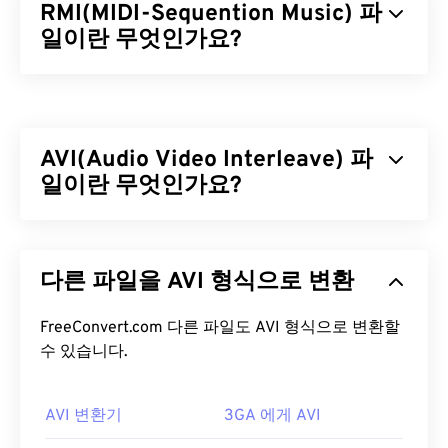
RMI(MIDI-Sequention Music) 파
일이란 무엇인가요?
MIDI 시퀀스 음악(RMI)은 리소스 교환 파일 형식(
RIFF
) 컨테이너 내에 존재하는 MIDI(Musical
Instrument Digital Interface) 파일 형식입니다. 컨테
AVI(Audio Video Interleave) 파
이너 내에서 RMI 파일은 명령어를 제공하고 주석을
저장하는 역할을 합니다. 또한, RMI 파일은 오디오
일이란 무엇인가요?
데이터를 포함하지 않습니다. RMI의 장점 중 하나는
DLS
(Downloadable Sounds) 파일을 포함할 수 있다
AVI(Audio Video Interleave)는 Microsoft에서 개발
는 것입니다.
한 멀티미디어 컨테이너입니다. AVI는
다른 파일을 AVI 형식으로 변환
RIFF(Resource Interchange File Format)
의 하위 포
RMI 파일을 어떻게 여나요?
맷입니다. 타사 프로그램을 사용하면 챕터, 캡션, 자
막, 메뉴, 스트리밍, 첨부 파일 및 3D 컨테이너를 지
FreeConvert.com 다른 파일도 AVI 형식으로 변환할
RMI 파일을 여는 데 가장 적합한 프로그램은
Awave
원할 수 있습니다.
수 있습니다.
Studio
입니다. RMI 파일뿐만 아니라 다른 오디오 파
일 형식도 여는 데 매우 유용한 도구입니다.
AVI 파일을 어떻게 여나요?
AVI 변환기
3GA 에게 AVI
여러 플랫폼에서
VLC 미디어 플레이어는
RMI 파일
Microsoft는 다운로드 가능한 무료
AVI 뷰어를
제공