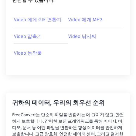
변환할 수 있습니다.
20
20
20
20
20
20
20
20
21
21
21
21
21
21
21
21
Video 에게 GIF 변환기
Video 에게 MP3
22
22
22
22
22
22
22
22
23
23
23
23
23
23
23
23
Video 압축기
Video 낚시찌
24
24
24
24
24
24
Video 농작물
25
25
25
25
25
25
26
26
26
26
26
26
27
27
27
27
27
27
28
28
28
28
28
28
29
29
29
29
29
29
귀하의 데이터, 우리의 최우선 순위
30
30
30
30
30
30
FreeConvert는 단순히 파일을 변환하는 데 그치지 않고, 안전
31
31
31
31
31
31
하게 보호합니다. 강력한 보안 프레임워크를 통해 이미지, 비
32
32
32
32
32
32
디오, 문서 등 어떤 파일을 변환하든 항상 데이터를 안전하게
보호합니다. 고급 암호화, 안전한 데이터 센터, 그리고 철저한