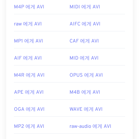
을 여는 데 가장 확실한 도구입니다. 또한 Windows에
합니다. AVI 파일을 보는 또 다른 방법은 운영 체제와
M4P 에게 AVI
MIDI 에게 AVI
서는
vanBasco's Karaoke Player
,
Windows Media
호환되는
Microsoft Windows Media Player
버전을
Player
,
Noteworthy Player
도 좋은 선택입니다.
사용하는 것입니다.
raw 에게 AVI
AIFC 에게 AVI
개발자:
MIDI 제조업체 협회
AVI
파일은 인터넷에 최적화되어 있지만, 하드웨어
최초 출시:
1983년
플레이어도 지원합니다. AVI 파일이 열리지 않으면
MP1 에게 AVI
CAF 에게 AVI
VLC 미디어 플레이어를
사용하세요.
유용한 링크:
개발자:
Microsoft
https://en.wikipedia.org/wiki/MIDI
AIF 에게 AVI
MID 에게 AVI
최초 출시:
1992년
https://www.midi.org/specifications
M4R 에게 AVI
OPUS 에게 AVI
유용한 링크:
https://en.wikipedia.org/wiki/오디오_비디오_인터
APE 에게 AVI
M4B 에게 AVI
리브
https://tools.ietf.org/html/rfc2361
OGA 에게 AVI
WAVE 에게 AVI
MP2 에게 AVI
raw-audio 에게 AVI