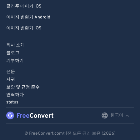
99
99
콜라주 메이커 iOS
이미지 변환기 Android
이미지 변환기 iOS
회사 소개
블로그
기부하기
은둔
자귀
보안 및 규정 준수
연락하다
status
한국어
English
Deutsch
© FreeConvert.com버전 모든 권리 보유 (2026)