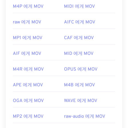
을 여는 데 가장 확실한 도구입니다. 또한 Windows에
기본적으로 MOV 파일은
QuickTime
으로 열립니다.
M4P 에게 MOV
MIDI 에게 MOV
서는
vanBasco's Karaoke Player
,
Windows Media
MOV 파일이 2.0 이하 버전인 경우
Windows Media
Player
,
Noteworthy Player
도 좋은 선택입니다.
Player
로 열 수 있지만, 최신 버전은 이 플레이어에
raw 에게 MOV
AIFC 에게 MOV
개발자:
MIDI 제조업체 협회
서 열리지 않습니다. QuickTime으로 MOV 파일을 열
수 없는 경우, 모바일을 포함한 다양한 플랫폼에서 작
최초 출시:
1983년
MP1 에게 MOV
CAF 에게 MOV
동하는
VLC 미디어 플레이어를
사용하세요.
유용한 링크:
MOV 확장자를 사용하는 다른 두 파일 형식이 있습니
https://en.wikipedia.org/wiki/MIDI
AIF 에게 MOV
MID 에게 MOV
다. AutoCAD AutoFlix와 ROSE Online입니다. 이 두
https://www.midi.org/specifications
파일 형식은 서로 관련이 없습니다. 하나는 더 이상
M4R 에게 MOV
OPUS 에게 MOV
사용되지 않고 다른 하나는 온라인 게임과 관련이 있
습니다. Apple이 이러한 기술을 개발하지 않았으며
QuickTime에서 열리지 않습니다.
APE 에게 MOV
M4B 에게 MOV
개발자:
Apple Inc.
OGA 에게 MOV
WAVE 에게 MOV
최초 출시:
2001년
유용한 링크:
MP2 에게 MOV
raw-audio 에게 MOV
https://en.wikipedia.org/wiki/QuickTime_File_Format