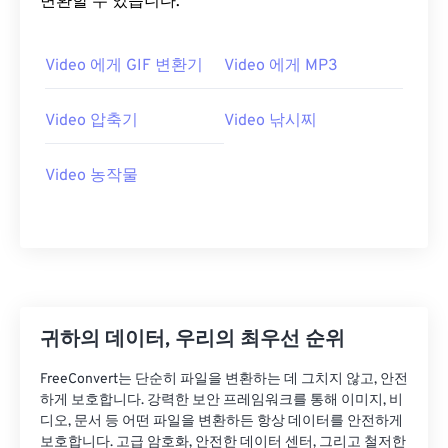
변환할 수 있습니다.
20
20
20
20
20
20
20
20
21
21
21
21
21
21
21
21
Video 에게 GIF 변환기
Video 에게 MP3
22
22
22
22
22
22
22
22
23
23
23
23
23
23
23
23
Video 압축기
Video 낚시찌
24
24
24
24
24
24
Video 농작물
25
25
25
25
25
25
26
26
26
26
26
26
27
27
27
27
27
27
28
28
28
28
28
28
29
29
29
29
29
29
귀하의 데이터, 우리의 최우선 순위
30
30
30
30
30
30
FreeConvert는 단순히 파일을 변환하는 데 그치지 않고, 안전
31
31
31
31
31
31
하게 보호합니다. 강력한 보안 프레임워크를 통해 이미지, 비
32
32
32
32
32
32
디오, 문서 등 어떤 파일을 변환하든 항상 데이터를 안전하게
보호합니다. 고급 암호화, 안전한 데이터 센터, 그리고 철저한