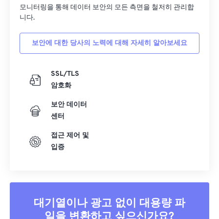
33
33
33
33
33
33
모니터링을 통해 데이터 보안의 모든 측면을 철저히 관리합
34
34
34
34
34
34
니다.
35
35
35
35
35
35
보안에 대한 당사의 노력에 대해 자세히 알아보세요
36
36
36
36
36
36
37
37
37
37
37
37
SSL/TLS
38
38
38
38
38
38
암호화
39
39
39
39
39
39
보안 데이터
센터
40
40
40
40
40
40
41
41
41
41
41
41
접근 제어 및
입증
42
42
42
42
42
42
43
43
43
43
43
43
44
44
44
44
44
44
45
45
45
45
45
45
대기열이나 광고 없이 대용량 파
일을 변환하고 싶으신가요?
46
46
46
46
46
46