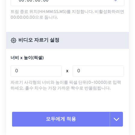
00
:
00
:
00
.
00
트림 종료 위치(HH:MM:SS.MS)를 지정합니다. 비활성화하려면
00:00:00.00으로 둡니다.
비디오 자르기 설정
너비 x 높이(픽셀)
x
자르기 사각형의 너비와 높이를 픽셀 단위(0~10000)로 입력
하세요. 홀수 치수는 가장 가까운 짝수로 반올림됩니다.
모두에게 적용
모든 옵션 재설정