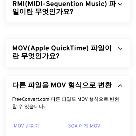
RMI(MIDI-Sequention Music) 파
일이란 무엇인가요?
MIDI 시퀀스 음악(RMI)은 리소스 교환 파일 형식(
RIFF
) 컨테이너 내에 존재하는 MIDI(Musical
Instrument Digital Interface) 파일 형식입니다. 컨테
MOV(Apple QuickTime) 파일이
이너 내에서 RMI 파일은 명령어를 제공하고 주석을
저장하는 역할을 합니다. 또한, RMI 파일은 오디오
란 무엇인가요?
데이터를 포함하지 않습니다. RMI의 장점 중 하나는
DLS
(Downloadable Sounds) 파일을 포함할 수 있다
Apple QuickTime(MOV)은
3D
및
가상 현실(VR)을
포
는 것입니다.
함한 다양한 유형의 멀티미디어 파일을 저장할 수 있
다른 파일을 MOV 형식으로 변환
는 컨테이너입니다. 멀티미디어 파일을 사용자 기기
RMI 파일을 어떻게 여나요?
에 저장하는 데 유용한 것으로 알려져 있습니다.
QuickTime의 주요 특징 중 하나는 동영상 "
FreeConvert.com 다른 파일도 MOV 형식으로 변환
아톰
"과
RMI 파일을 여는 데 가장 적합한 프로그램은
Awave
"트랙" 단위로 데이터를 저장하여 파일의 고도로 세
할 수 있습니다.
Studio
입니다. RMI 파일뿐만 아니라 다른 오디오 파
부적인 편집을 가능하게 한다는 것입니다.
일 형식도 여는 데 매우 유용한 도구입니다.
MOV 변환기
3GA 에게 MOV
MOV 파일을 어떻게 여나요?
여러 플랫폼에서
VLC 미디어 플레이어는
RMI 파일