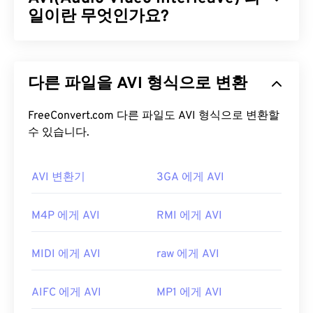
합니다.
일이란 무엇인가요?
오픈 소스
소프트웨어의 장점 중 하나는 코드
를 보고 맬웨어를 검사할 수 있다는 것입니다. 오늘날
의 컴퓨팅 환경에서 이는 매우 유용한 보안 기능이며,
AVI(Audio Video Interleave)는 Microsoft에서 개발
특히 Xvid와 같은 무료 소프트웨어(
프리웨어
)를 사
한 멀티미디어 컨테이너입니다. AVI는
용할 때 유용합니다.
다른 파일을 AVI 형식으로 변환
RIFF(Resource Interchange File Format)
의 하위 포
맷입니다. 타사 프로그램을 사용하면 챕터, 캡션, 자
Xvid 파일을 어떻게 여나요?
막, 메뉴, 스트리밍, 첨부 파일 및 3D 컨테이너를 지
FreeConvert.com 다른 파일도 AVI 형식으로 변환할
원할 수 있습니다.
수 있습니다.
오픈 소스
소프트웨어인 Xvid는 거의 모든 일반 플랫
폼에서 실행됩니다.
DivX는
Xvid를 PC용으로 개발했
AVI 파일을 어떻게 여나요?
지만, Mac OS X, Linux, Windows에서도 문제없이 실
AVI 변환기
3GA 에게 AVI
행됩니다. 최신 버전은 Windows XP SP3 이상에서
Microsoft는 다운로드 가능한 무료
AVI 뷰어를
제공
실행됩니다.
합니다. AVI 파일을 보는 또 다른 방법은 운영 체제와
M4P 에게 AVI
RMI 에게 AVI
호환되는
Microsoft Windows Media Player
버전을
Xvid 파일을 재생할 수 있는 플랫폼으로는
VLC 미디
사용하는 것입니다.
어 플레이어
와
MPlayer가
있습니다. 현재 Xvid는 자
MIDI 에게 AVI
raw 에게 AVI
막이나 대화형 메뉴를 지원하지 않지만, 이러한 기능
AVI
파일은 인터넷에 최적화되어 있지만, 하드웨어
을 제공하는 무료 타사 도구와는 호환됩니다. 예를 들
플레이어도 지원합니다. AVI 파일이 열리지 않으면
AIFC 에게 AVI
MP1 에게 AVI
어
AutoGK
가 있습니다.
VLC 미디어 플레이어를
사용하세요.