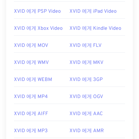
01
01
01
01
01
01
01
01
XVID 에게 PSP Video
XVID 에게 iPad Video
02
02
02
02
02
02
02
02
XVID 에게 Xbox Video
XVID 에게 Kindle Video
03
03
03
03
03
03
03
03
04
04
04
04
04
04
04
04
XVID 에게 MOV
XVID 에게 FLV
05
05
05
05
05
05
05
05
06
06
06
06
06
06
06
06
XVID 에게 WMV
XVID 에게 MKV
07
07
07
07
07
07
07
07
XVID 에게 WEBM
XVID 에게 3GP
08
08
08
08
08
08
08
08
09
09
09
09
09
09
09
09
XVID 에게 MP4
XVID 에게 OGV
10
10
10
10
10
10
10
10
XVID 에게 AIFF
XVID 에게 AAC
11
11
11
11
11
11
11
11
12
12
12
12
12
12
12
12
XVID 에게 MP3
XVID 에게 AMR
13
13
13
13
13
13
13
13