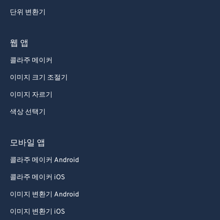
93
93
단위 변환기
94
94
웹 앱
95
95
96
96
콜라주 메이커
97
97
이미지 크기 조절기
98
98
이미지 자르기
99
99
색상 선택기
모바일 앱
콜라주 메이커 Android
콜라주 메이커 iOS
이미지 변환기 Android
이미지 변환기 iOS