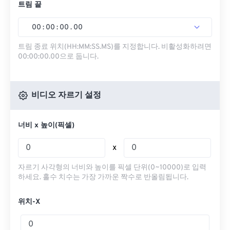
트림 끝
00
:
00
:
00
.
00
트림 종료 위치(HH:MM:SS.MS)를 지정합니다. 비활성화하려면
00:00:00.00으로 둡니다.
비디오 자르기 설정
너비 x 높이(픽셀)
x
자르기 사각형의 너비와 높이를 픽셀 단위(0~10000)로 입력
하세요. 홀수 치수는 가장 가까운 짝수로 반올림됩니다.
위치-X