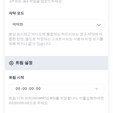
.srt 또는 .ass 파일을 업로드하세요.
자막 모드
딱딱한
항상 표시되고 비디오에 통합되는 하드서브는 영구 자막에 적
합한 반면, 별도로 저장되는 소프트서브는 사용자 지정 보기를
위해 켜거나 끌 수 있습니다.
트림 설정
트림 시작
00
:
00
:
00
.
00
트림 시작 위치(HH:MM:SS.MS)를 지정합니다. 비활성화하려면
00:00:00.00으로 두세요.