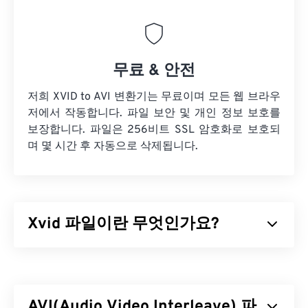
무료 & 안전
저희 XVID to AVI 변환기는 무료이며 모든 웹 브라우
저에서 작동합니다. 파일 보안 및 개인 정보 보호를
보장합니다. 파일은 256비트 SSL 암호화로 보호되
며 몇 시간 후 자동으로 삭제됩니다.
Xvid 파일이란 무엇인가요?
Xvid는 무료
오픈 소스
비디오
코덱
라이브러리입니
다.
GNU GPL 라이선스
(단순 소프트웨어 라이선스)
에 따라 배포되며,
ISO MPEG-4 표준을
구현합니다.
AVI(Audio Video Interleave) 파
"
손실
압축"을 사용하지만 높은 수준의 품질을 유지