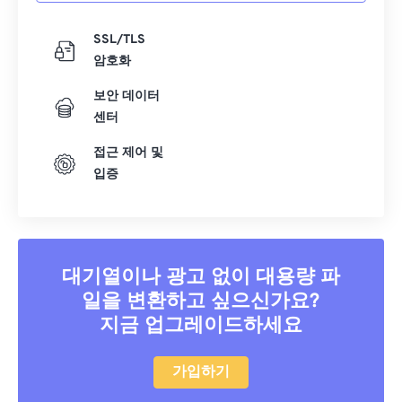
40
40
40
40
40
40
41
41
41
41
41
41
SSL/TLS
암호화
42
42
42
42
42
42
보안 데이터
43
43
43
43
43
43
센터
44
44
44
44
44
44
접근 제어 및
45
45
45
45
45
45
입증
46
46
46
46
46
46
47
47
47
47
47
47
48
48
48
48
48
48
대기열이나 광고 없이 대용량 파
49
49
49
49
49
49
일을 변환하고 싶으신가요?
50
50
50
50
50
50
지금 업그레이드하세요
51
51
51
51
51
51
가입하기
52
52
52
52
52
52