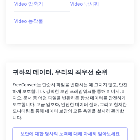
Video 압축기
Video 낚시찌
27
27
27
27
27
27
28
28
28
28
28
28
Video 농작물
29
29
29
29
29
29
30
30
30
30
30
30
31
31
31
31
31
31
32
32
32
32
32
32
33
33
33
33
33
33
귀하의 데이터, 우리의 최우선 순위
34
34
34
34
34
34
FreeConvert는 단순히 파일을 변환하는 데 그치지 않고, 안전
35
35
35
35
35
35
하게 보호합니다. 강력한 보안 프레임워크를 통해 이미지, 비
디오, 문서 등 어떤 파일을 변환하든 항상 데이터를 안전하게
36
36
36
36
36
36
보호합니다. 고급 암호화, 안전한 데이터 센터, 그리고 철저한
37
37
37
37
37
37
모니터링을 통해 데이터 보안의 모든 측면을 철저히 관리합
니다.
38
38
38
38
38
38
39
39
39
39
39
39
보안에 대한 당사의 노력에 대해 자세히 알아보세요