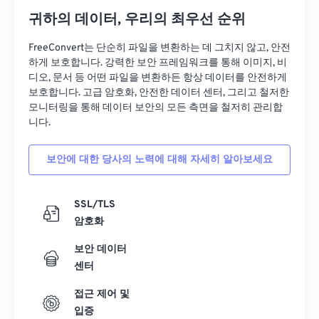
31
31
31
31
31
31
귀하의 데이터, 우리의 최우선 순위
32
32
32
32
32
32
FreeConvert는 단순히 파일을 변환하는 데 그치지 않고, 안전
하게 보호합니다. 강력한 보안 프레임워크를 통해 이미지, 비
33
33
33
33
33
33
디오, 문서 등 어떤 파일을 변환하든 항상 데이터를 안전하게
34
34
34
34
34
34
보호합니다. 고급 암호화, 안전한 데이터 센터, 그리고 철저한
모니터링을 통해 데이터 보안의 모든 측면을 철저히 관리합
35
35
35
35
35
35
니다.
36
36
36
36
36
36
보안에 대한 당사의 노력에 대해 자세히 알아보세요
37
37
37
37
37
37
38
38
38
38
38
38
SSL/TLS
39
39
39
39
39
39
암호화
40
40
40
40
40
40
보안 데이터
41
41
41
41
41
41
센터
42
42
42
42
42
42
접근 제어 및
43
43
43
43
43
43
입증