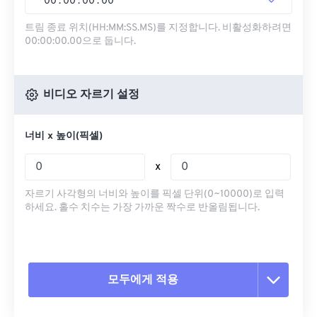
00
:
00
:
00
.
00
트림 종료 위치(HH:MM:SS.MS)를 지정합니다. 비활성화하려면
00:00:00.00으로 둡니다.
비디오 자르기 설정
너비 x 높이(픽셀)
x
자르기 사각형의 너비와 높이를 픽셀 단위(0~10000)로 입력
하세요. 홀수 치수는 가장 가까운 짝수로 반올림됩니다.
모두에게 적용
모든 옵션 재설정