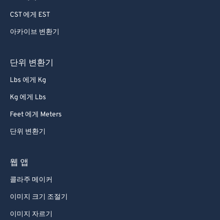
CST 에게 EST
84
84
85
85
아카이브 변환기
86
86
단위 변환기
87
87
Lbs 에게 Kg
88
88
Kg 에게 Lbs
89
89
Feet 에게 Meters
90
90
단위 변환기
91
91
92
92
웹 앱
93
93
콜라주 메이커
94
94
이미지 크기 조절기
95
95
이미지 자르기
96
96