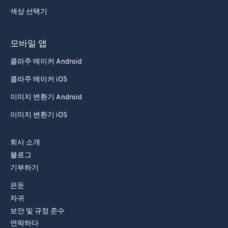
색상 선택기
97
97
98
98
모바일 앱
99
99
콜라주 메이커 Android
콜라주 메이커 iOS
이미지 변환기 Android
이미지 변환기 iOS
회사 소개
블로그
기부하기
은둔
자귀
보안 및 규정 준수
연락하다