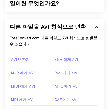
일이란 무엇인가요?
AVI(Audio Video Interleave)는 Microsoft에서 개발
한 멀티미디어 컨테이너입니다. AVI는
다른 파일을 AVI 형식으로 변환
RIFF(Resource Interchange File Format)
의 하위 포
맷입니다. 타사 프로그램을 사용하면 챕터, 캡션, 자
막, 메뉴, 스트리밍, 첨부 파일 및 3D 컨테이너를 지
FreeConvert.com 다른 파일도 AVI 형식으로 변환할
원할 수 있습니다.
수 있습니다.
AVI 파일을 어떻게 여나요?
AVI 변환기
3GA 에게 AVI
Microsoft는 다운로드 가능한 무료
AVI 뷰어를
제공
합니다. AVI 파일을 보는 또 다른 방법은 운영 체제와
M4P 에게 AVI
RMI 에게 AVI
호환되는
Microsoft Windows Media Player
버전을
사용하는 것입니다.
MIDI 에게 AVI
AIFC 에게 AVI
AVI
파일은 인터넷에 최적화되어 있지만, 하드웨어
플레이어도 지원합니다. AVI 파일이 열리지 않으면
MP1 에게 AVI
CAF 에게 AVI
VLC 미디어 플레이어를
사용하세요.