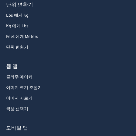
단위 변환기
86
86
Lbs 에게 Kg
87
87
Kg 에게 Lbs
88
88
Feet 에게 Meters
89
89
단위 변환기
90
90
91
91
웹 앱
92
92
콜라주 메이커
93
93
이미지 크기 조절기
94
94
이미지 자르기
95
95
색상 선택기
96
96
97
97
모바일 앱
98
98