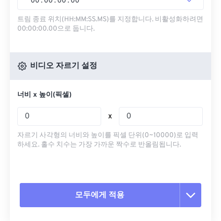
00
:
00
:
00
.
00
트림 종료 위치(HH:MM:SS.MS)를 지정합니다. 비활성화하려면
00:00:00.00으로 둡니다.
비디오 자르기 설정
너비 x 높이(픽셀)
x
자르기 사각형의 너비와 높이를 픽셀 단위(0~10000)로 입력
하세요. 홀수 치수는 가장 가까운 짝수로 반올림됩니다.
모두에게 적용
모든 옵션 재설정