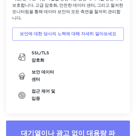
33
33
33
33
33
33
보호합니다. 고급 암호화, 안전한 데이터 센터, 그리고 철저한
모니터링을 통해 데이터 보안의 모든 측면을 철저히 관리합
34
34
34
34
34
34
니다.
35
35
35
35
35
35
보안에 대한 당사의 노력에 대해 자세히 알아보세요
36
36
36
36
36
36
37
37
37
37
37
37
SSL/TLS
38
38
38
38
38
38
암호화
39
39
39
39
39
39
보안 데이터
40
40
40
40
40
40
센터
41
41
41
41
41
41
접근 제어 및
42
42
42
42
42
42
입증
43
43
43
43
43
43
44
44
44
44
44
44
45
45
45
45
45
45
대기열이나 광고 없이 대용량 파