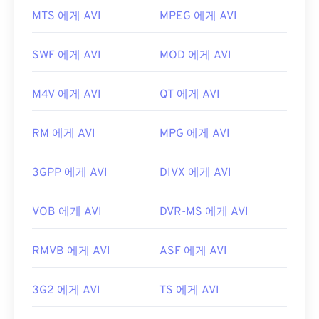
합니다. AVI 파일을 보는 또 다른 방법은 운영 체제와
최초 출시:
1988
MTS 에게 AVI
MPEG 에게 AVI
호환되는
Microsoft Windows Media Player
버전을
유용한 링크:
사용하는 것입니다.
SWF 에게 AVI
MOD 에게 AVI
https://en.wikipedia.org/wiki/오디오_교환_파일_포
AVI
파일은 인터넷에 최적화되어 있지만, 하드웨어
맷
플레이어도 지원합니다. AVI 파일이 열리지 않으면
M4V 에게 AVI
QT 에게 AVI
https://www.file-extension.info/format/aifc
VLC 미디어 플레이어를
사용하세요.
개발자:
Microsoft
RM 에게 AVI
MPG 에게 AVI
최초 출시:
1992년
3GPP 에게 AVI
DIVX 에게 AVI
유용한 링크:
https://en.wikipedia.org/wiki/오디오_비디오_인터
VOB 에게 AVI
DVR-MS 에게 AVI
리브
https://tools.ietf.org/html/rfc2361
RMVB 에게 AVI
ASF 에게 AVI
3G2 에게 AVI
TS 에게 AVI