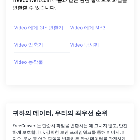
FreeConvert.com 다음과 같은 관련 형식으로 파일을
20
20
20
20
20
20
20
20
변환할 수 있습니다.
21
21
21
21
21
21
21
21
Video 에게 GIF 변환기
Video 에게 MP3
22
22
22
22
22
22
22
22
23
23
23
23
23
23
23
23
Video 압축기
Video 낚시찌
24
24
24
24
24
24
25
25
25
25
25
25
Video 농작물
26
26
26
26
26
26
27
27
27
27
27
27
28
28
28
28
28
28
29
29
29
29
29
29
귀하의 데이터, 우리의 최우선 순위
30
30
30
30
30
30
31
31
31
31
31
31
FreeConvert는 단순히 파일을 변환하는 데 그치지 않고, 안전
하게 보호합니다. 강력한 보안 프레임워크를 통해 이미지, 비
32
32
32
32
32
32
디오, 문서 등 어떤 파일을 변환하든 항상 데이터를 안전하게