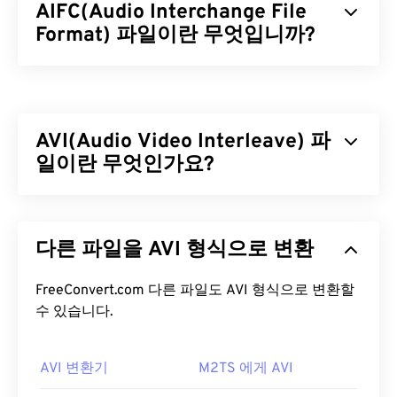
AIFC(Audio Interchange File
Format) 파일이란 무엇입니까?
AIFC(Audio Interchange File Format)는 AIFF의 압
축 버전입니다. AIFC의 주요 목적은 CD 품질의 오디
오와 악기 정보를 담는 것입니다. 때로는 AIFC와
AVI(Audio Video Interleave) 파
AIFF의 파일 확장자가 호환되는 것처럼 보이지만,
"C"로 끝나는 것이 올바른 명칭입니다.
일이란 무엇인가요?
AIFC 파일을 어떻게 여나요?
AVI(Audio Video Interleave)는 Microsoft에서 개발
한 멀티미디어 컨테이너입니다. AVI는
AIFC 파일을 여는 데 가장 좋은 프로그램은
iTunes
다른 파일을 AVI 형식으로 변환
RIFF(Resource Interchange File Format)
의 하위 포
입니다. 또 다른 좋은 선택은
VLC 미디어 플레이어
맷입니다. 타사 프로그램을 사용하면 챕터, 캡션, 자
인데, Mac OS X와 ​​모바일을 포함한 대부분의 플랫폼
막, 메뉴, 스트리밍, 첨부 파일 및 3D 컨테이너를 지
FreeConvert.com 다른 파일도 AVI 형식으로 변환할
에서 작동하는 안정적인 프로그램입니다.
원할 수 있습니다.
수 있습니다.
특히 Windows에서는
QuickTime
과
Windows Media
AVI 파일을 어떻게 여나요?
Player
도 AIFC 파일을 열 수 있습니다.
AVI 변환기
M2TS 에게 AVI
개발자:
Apple Inc.
Microsoft는 다운로드 가능한 무료
AVI 뷰어를
제공