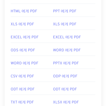
PDF 표준을 만들었고, Adobe Acrobat Reader는 단
연 가장
인기 있는 무료 PDF 리더
입니다. 사용하기
HTML 에게 PDF
PPT 에게 PDF
는 전혀 어렵지 않지만, 제 생각에는 불필요하거나 원
하지 않을 수 있는 기능들이 너무 많아서 다소 불편한
XLS 에게 PDF
XLS 에게 PDF
프로그램입니다.
Chrome과 Firefox를 포함한 대부분의 웹 브라우저는
EXCEL 에게 PDF
EXCEL 에게 PDF
PDF 파일을 자동으로 열 수 있습니다. 추가 기능이나
확장 프로그램이 필요할 수도 있고, 필요하지 않을 수
ODS 에게 PDF
WORD 에게 PDF
도 있지만, 온라인에서 PDF 링크를 클릭하면 자동으
로 열리도록 설정하면 매우 편리합니다. 좀 더 다양한
기능을 원하신다면
SumatraPDF
나
MuPDF를
강력
WORD 에게 PDF
PPTX 에게 PDF
추천합니다. 둘 다 무료입니다.
개발자:
ISO
CSV 에게 PDF
ODP 에게 PDF
최초 출시:
1993년 6월 15일
ODT 에게 PDF
ODT 에게 PDF
유용한 링크:
https://en.wikipedia.org/wiki/휴대용_문서_포맷
TXT 에게 PDF
XLSX 에게 PDF