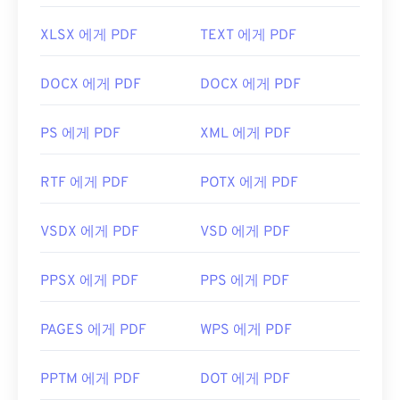
https://acrobat.adobe.com/us/en/why-
adobe/about-adobe-pdf.html
XLSX 에게 PDF
TEXT 에게 PDF
DOCX 에게 PDF
DOCX 에게 PDF
PS 에게 PDF
XML 에게 PDF
RTF 에게 PDF
POTX 에게 PDF
VSDX 에게 PDF
VSD 에게 PDF
PPSX 에게 PDF
PPS 에게 PDF
PAGES 에게 PDF
WPS 에게 PDF
PPTM 에게 PDF
DOT 에게 PDF