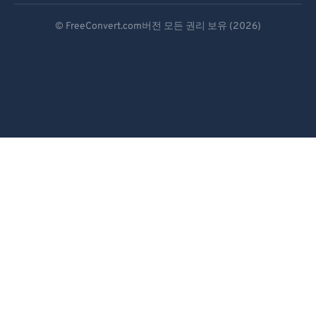
Deutsch
© FreeConvert.com버전 모든 권리 보유 (2026)
Español
Français
Português
Italiano
Dutch
日本語
简体中文
繁體中文
한국어
Svenska