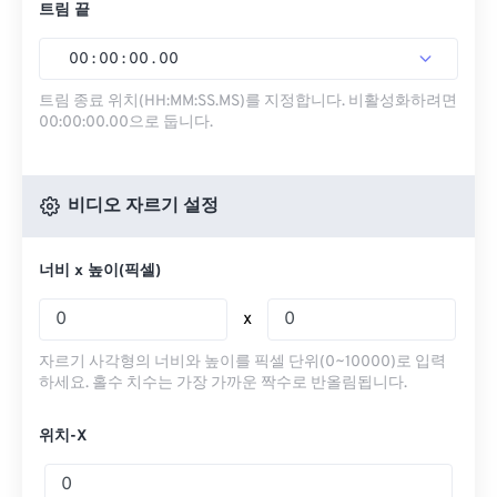
트림 끝
00
:
00
:
00
.
00
트림 종료 위치(HH:MM:SS.MS)를 지정합니다. 비활성화하려면
00:00:00.00으로 둡니다.
비디오 자르기 설정
너비 x 높이(픽셀)
x
자르기 사각형의 너비와 높이를 픽셀 단위(0~10000)로 입력
하세요. 홀수 치수는 가장 가까운 짝수로 반올림됩니다.
위치-X