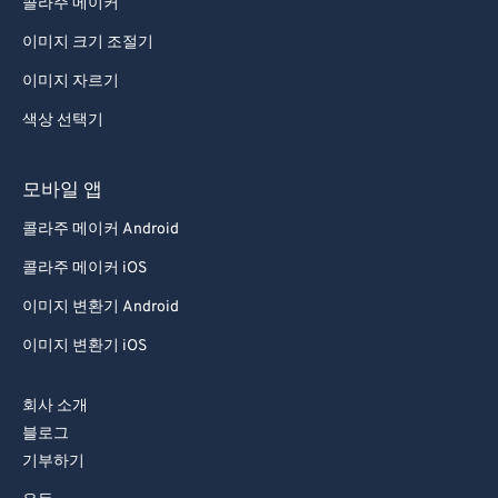
콜라주 메이커
95
95
이미지 크기 조절기
96
96
이미지 자르기
97
97
색상 선택기
98
98
99
99
모바일 앱
콜라주 메이커 Android
콜라주 메이커 iOS
이미지 변환기 Android
이미지 변환기 iOS
회사 소개
블로그
기부하기