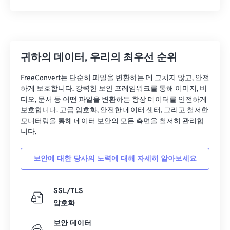
29
29
29
29
29
29
30
30
30
30
30
30
31
31
31
31
31
31
귀하의 데이터, 우리의 최우선 순위
32
32
32
32
32
32
33
33
33
33
33
33
FreeConvert는 단순히 파일을 변환하는 데 그치지 않고, 안전
하게 보호합니다. 강력한 보안 프레임워크를 통해 이미지, 비
34
34
34
34
34
34
디오, 문서 등 어떤 파일을 변환하든 항상 데이터를 안전하게
35
35
35
35
35
35
보호합니다. 고급 암호화, 안전한 데이터 센터, 그리고 철저한
모니터링을 통해 데이터 보안의 모든 측면을 철저히 관리합
36
36
36
36
36
36
니다.
37
37
37
37
37
37
보안에 대한 당사의 노력에 대해 자세히 알아보세요
38
38
38
38
38
38
39
39
39
39
39
39
SSL/TLS
40
40
40
40
40
40
암호화
41
41
41
41
41
41
보안 데이터