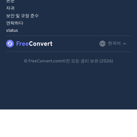
은둔
자귀
보안 및 규정 준수
연락하다
status
한국어
English
Deutsch
© FreeConvert.com버전 모든 권리 보유 (2026)
Español
Français
Português
Italiano
Dutch
日本語