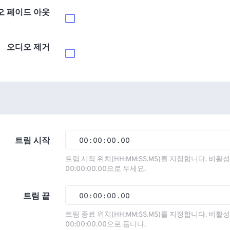
오 페이드 아웃
오디오 제거
트림 시작
00
:
00
:
00
.
00
00
00
00
00
트림 시작 위치(HH:MM:SS.MS)를 지정합니다. 비
00:00:00.00으로 두세요.
01
01
01
01
02
02
02
02
트림 끝
00
:
00
:
00
.
00
03
03
03
03
00
00
00
00
트림 종료 위치(HH:MM:SS.MS)를 지정합니다. 비
00:00:00.00으로 둡니다.
04
04
04
04