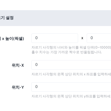
01
01
01
01
05
05
05
05
02
02
02
02
06
06
06
06
03
03
03
03
기 설정
07
07
07
07
04
04
04
04
08
08
08
08
05
05
05
05
x
 x 높이(픽셀)
09
09
09
09
06
06
06
06
자르기 사각형의 너비와 높이를 픽셀 단위(0~10000
10
10
10
10
07
07
07
07
홀수 치수는 가장 가까운 짝수로 반올림됩니다.
11
11
11
11
08
08
08
08
위치-X
12
12
12
12
09
09
09
09
자르기 사각형의 왼쪽 상단 위치의 x 좌표를 입력하세
13
13
13
13
10
10
10
10
14
14
14
14
11
11
11
11
위치-Y
15
15
15
15
12
12
12
12
자르기 사각형의 왼쪽 상단 위치의 y좌표를 입력하세
16
16
16
16
13
13
13
13
17
17
17
17
14
14
14
14