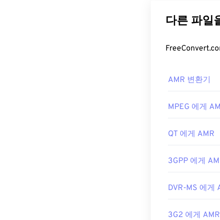
은 협대역 신호
Mobile Commun
사용됩니다.
AMR 파일
AMR 파일은 
AMR 변환기
서 열 수 있습니
니다.
MPEG 에게 A
무료 오디오 
다.
SourceForg
QT 에게 AMR
신호에 집중되어
개발자:
3세대 
3GPP 에게 AM
최초 출시:
199
유용한 링크:
DVR-MS 에게 
https://en.wik
3G2 에게 AMR
https://www.ets