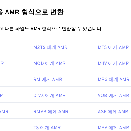
31
31
31
에 초점을 맞추므로 음성 녹음 및 라디오에 적합합니다.
GSM(Glob
ications)
및
UMTS(Universal Mobile Telecommunications Sys
35
35
35
32
32
32
다른 파일을 AMR 형식으로 변환
36
36
36
33
33
33
을 어떻게 여나요?
FreeConvert.com 다른 파일도 AMR 형식으로 변환할 수 있습니다.
37
37
37
34
34
34
38
38
38
35
35
35
MMS 메시지를 포함하여 휴대폰에서 자주 사용되므로 대부분의
3
M2TS 에게 AMR
MTS 에게 AMR
39
39
39
다. AMR은
VLC 미디어 플레이어
,
QuickTime
,
RealPlayer
,
Xine
36
36
36
40
40
40
37
37
37
MR
MOD 에게 AMR
M4V 에게 AMR
편집 소프트웨어인
Audacity
와 같은 다른 소프트웨어도 AMR 파일
41
41
41
38
38
38
e.net
에서 Audacity를 쉽게 다운로드하세요. AMR 파일은 압
42
42
42
RM 에게 AMR
MPG 에게 AMR
 있기 때문에 음악 파일에는 적합하지 않습니다.
39
39
39
43
43
43
파트너십 프로젝트(3GPP)
40
40
40
R
DIVX 에게 AMR
VOB 에게 AMR
44
44
44
9년
41
41
41
45
45
45
42
42
42
AMR
RMVB 에게 AMR
ASF 에게 AMR
46
46
46
ipedia.org/wiki/Adaptive_Multi-Rate_audio_codec
43
43
43
TS 에게 AMR
MPV 에게 AMR
47
47
47
i.org/
44
44
44