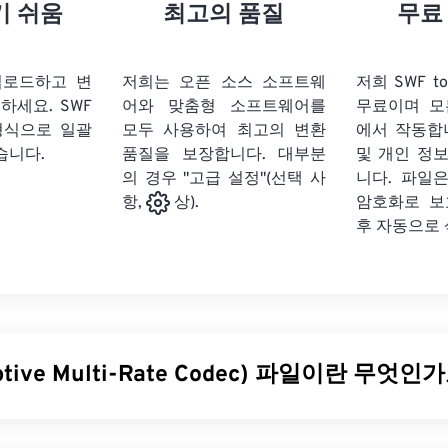
21
21
21
21
18
18
18
18
기 쉬움
최고의 품질
무료
22
22
22
22
19
19
19
19
23
23
23
23
20
20
20
20
업로드하고 변
저희는 오픈 소스 소프트웨
저희 SWF t
24
24
24
릭하세요.
SWF
어와 맞춤형 소프트웨어를
무료이며 모
21
21
21
21
형식으로 일괄
모두 사용하여 최고의 변환
에서 작동합
25
25
25
22
22
22
22
습니다.
품질을 보장합니다. 대부분
및 개인 정
26
26
26
의 경우 "고급 설정"(선택 사
23
23
23
23
니다. 파일은
암호화로 보
항,
상).
27
27
27
24
24
24
후 자동으로
28
28
28
25
25
25
29
29
29
26
26
26
30
30
30
27
27
27
31
31
31
28
28
28
ptive Multi-Rate Codec) 파일이란 무엇인
32
32
32
29
29
29
33
33
33
30
30
30
(AMR)는
음성 코딩
에 자주 사용되는 압축 오디오 파일입니다. 
34
34
34