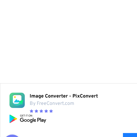
Image Converter - PixConvert
By FreeConvert.com