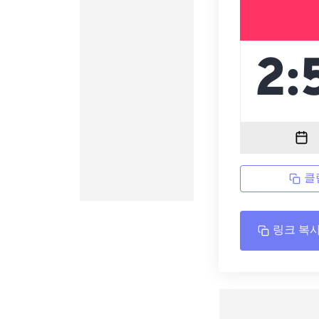
클
링크 복