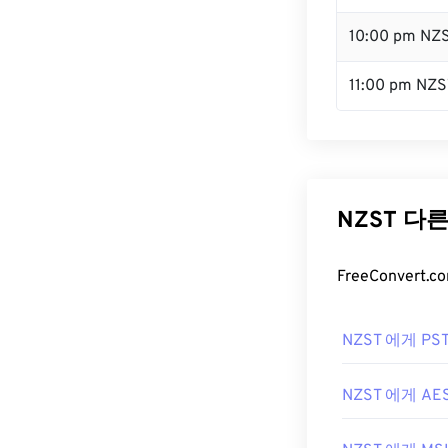
10:00 pm NZ
11:00 pm NZS
NZST 다
FreeConver
NZST 에게 PS
NZST 에게 AE