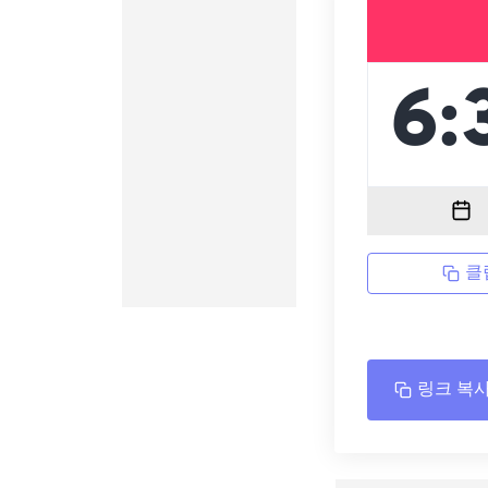
클
링크 복