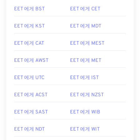
EET 에게 BST
EET 에게 CET
EET 에게 KST
EET 에게 MDT
EET 에게 CAT
EET 에게 MEST
EET 에게 AWST
EET 에게 MET
EET 에게 UTC
EET 에게 IST
EET 에게 ACST
EET 에게 NZST
EET 에게 SAST
EET 에게 WIB
EET 에게 NDT
EET 에게 WIT