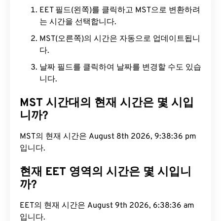
EET 필드(왼쪽)를 클릭하고 MST으로 변환하려
는 시간을 선택합니다.
MST(오른쪽)의 시간은 자동으로 업데이트됩니
다.
날짜 필드를 클릭하여 날짜를 변경할 수도 있습
니다.
MST 시간대의 현재 시간은 몇 시입
니까?
MST의 현재 시간은 August 8th 2026, 9:38:37 pm
입니다.
현재 EET 영역의 시간은 몇 시입니
까?
EET의 현재 시간은 August 9th 2026, 6:38:37 am입
니다.