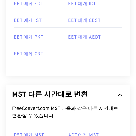
EET 에게 EDT
EET 에게 IDT
EET 에게 IST
EET 에게 CEST
EET 에게 PKT
EET 에게 AEDT
EET 에게 CST
MST 다른 시간대로 변환
FreeConvert.com MST 다음과 같은 다른 시간대로
변환할 수 있습니다.
PST 에게 MST
ADT 에게 MST