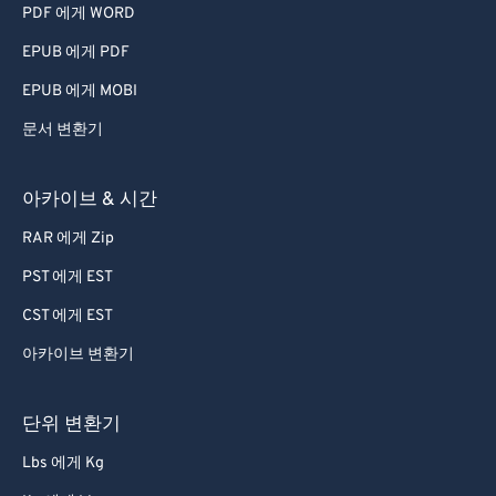
PDF 에게 WORD
EPUB 에게 PDF
EPUB 에게 MOBI
문서 변환기
아카이브 & 시간
RAR 에게 Zip
PST 에게 EST
CST 에게 EST
아카이브 변환기
단위 변환기
Lbs 에게 Kg