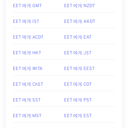
EET 에게 GMT
EET 에게 NZDT
EET 에게 IST
EET 에게 AKDT
EET 에게 ACDT
EET 에게 EAT
EET 에게 HKT
EET 에게 JST
EET 에게 WITA
EET 에게 EEST
EET 에게 ChST
EET 에게 CDT
EET 에게 SST
EET 에게 PST
EET 에게 MST
EET 에게 EST