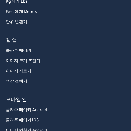
Kg 에게 Lbs
Feet 에게 Meters
단위 변환기
웹 앱
콜라주 메이커
이미지 크기 조절기
이미지 자르기
색상 선택기
모바일 앱
콜라주 메이커 Android
콜라주 메이커 iOS
이미지 변환기 Android