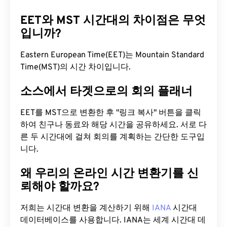
EET와 MST 시간대의 차이점은 무엇
입니까?
Eastern European Time(EET)는 Mountain Standard
Time(MST)의 시간 차이입니다.
소스에서 타겟으로의 회의 플래너
EET를 MST으로 변환한 후 "링크 복사" 버튼을 클릭
하여 친구나 동료와 해당 시간을 공유하세요. 서로 다
른 두 시간대에 걸쳐 회의를 계획하는 간단한 도구입
니다.
왜 우리의 온라인 시간 변환기를 신
뢰해야 할까요?
저희는 시간대 변환을 계산하기 위해
IANA
시간대
데이터베이스를 사용합니다. IANA는 세계 시간대 데