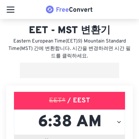
EET - MST 변환기
Eastern European Time(EET)와 Mountain Standard
Time(MST) 간에 변환합니다. 시간을 변경하려면 시간 필
드를 클릭하세요.
EET*
/ EEST