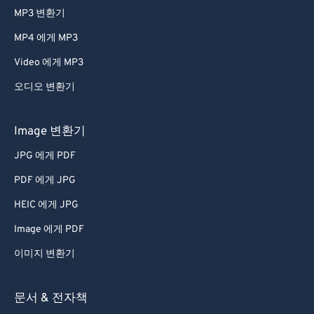
MP3 변환기
MP4 에게 MP3
Video 에게 MP3
오디오 변환기
Image 변환기
JPG 에게 PDF
PDF 에게 JPG
HEIC 에게 JPG
Image 에게 PDF
이미지 변환기
문서 & 전자책