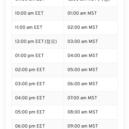
10:00 am EET
01:00 am MST
11:00 am EET
02:00 am MST
12:00 pm EET (정오)
03:00 am MST
01:00 pm EET
04:00 am MST
02:00 pm EET
05:00 am MST
03:00 pm EET
06:00 am MST
04:00 pm EET
07:00 am MST
05:00 pm EET
08:00 am MST
06:00 pm EET
09:00 am MST