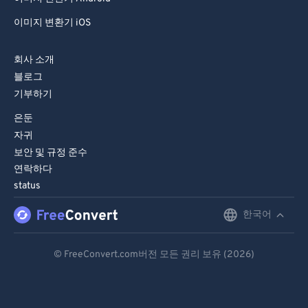
이미지 변환기 iOS
회사 소개
블로그
기부하기
은둔
자귀
보안 및 규정 준수
연락하다
status
한국어
English
Deutsch
© FreeConvert.com버전 모든 권리 보유 (2026)
Español
Français