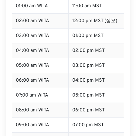
01:00 am WITA
11:00 am MST
02:00 am WITA
12:00 pm MST (정오)
03:00 am WITA
01:00 pm MST
04:00 am WITA
02:00 pm MST
05:00 am WITA
03:00 pm MST
06:00 am WITA
04:00 pm MST
07:00 am WITA
05:00 pm MST
08:00 am WITA
06:00 pm MST
09:00 am WITA
07:00 pm MST