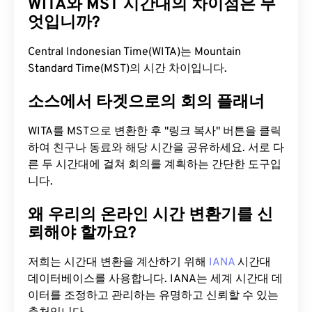
WITA와 MST 시간대의 차이점은 무
엇입니까?
Central Indonesian Time(WITA)는 Mountain
Standard Time(MST)의 시간 차이입니다.
소스에서 타겟으로의 회의 플래너
WITA를 MST으로 변환한 후 "링크 복사" 버튼을 클릭
하여 친구나 동료와 해당 시간을 공유하세요. 서로 다
른 두 시간대에 걸쳐 회의를 계획하는 간단한 도구입
니다.
왜 우리의 온라인 시간 변환기를 신
뢰해야 할까요?
저희는 시간대 변환을 계산하기 위해
IANA
시간대
데이터베이스를 사용합니다. IANA는 세계 시간대 데
이터를 조정하고 관리하는 유명하고 신뢰할 수 있는