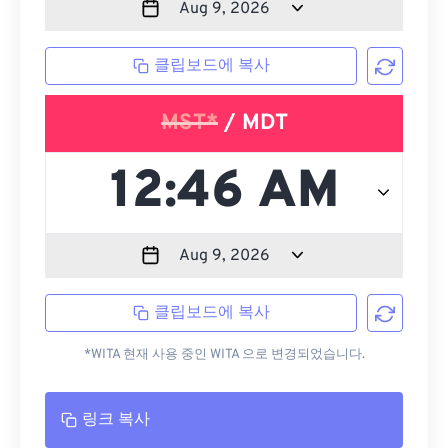
클립보드에 복사
MST*
/ MDT
클립보드에 복사
*WITA 현재 사용 중인 WITA 으로 변경되었습니다.
링크 복사