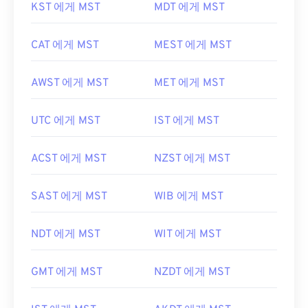
KST 에게 MST
MDT 에게 MST
CAT 에게 MST
MEST 에게 MST
AWST 에게 MST
MET 에게 MST
UTC 에게 MST
IST 에게 MST
ACST 에게 MST
NZST 에게 MST
SAST 에게 MST
WIB 에게 MST
NDT 에게 MST
WIT 에게 MST
GMT 에게 MST
NZDT 에게 MST