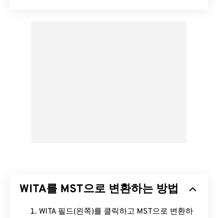
WITA를 MST으로 변환하는 방법
WITA 필드(왼쪽)를 클릭하고 MST으로 변환하