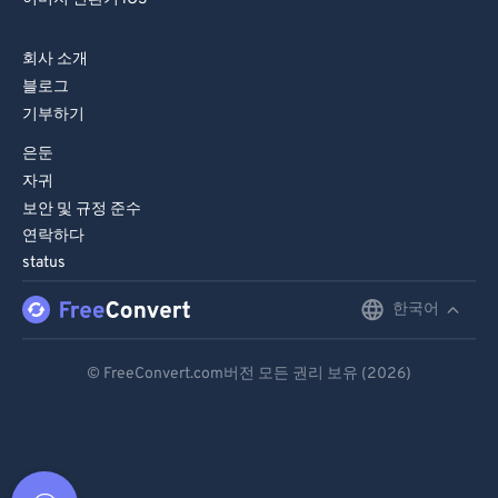
회사 소개
블로그
기부하기
은둔
자귀
보안 및 규정 준수
연락하다
status
한국어
English
Deutsch
© FreeConvert.com버전 모든 권리 보유 (2026)
Español
Français
Português