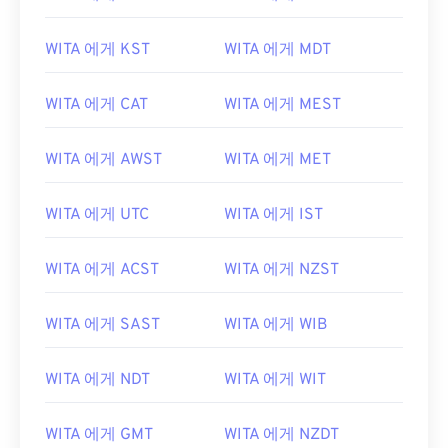
WITA 에게 KST
WITA 에게 MDT
WITA 에게 CAT
WITA 에게 MEST
WITA 에게 AWST
WITA 에게 MET
WITA 에게 UTC
WITA 에게 IST
WITA 에게 ACST
WITA 에게 NZST
WITA 에게 SAST
WITA 에게 WIB
WITA 에게 NDT
WITA 에게 WIT
WITA 에게 GMT
WITA 에게 NZDT