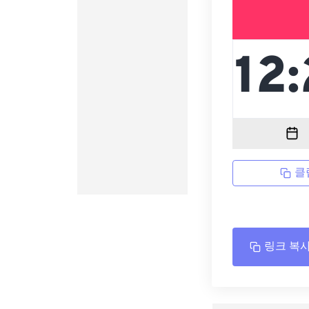
클
링크 복