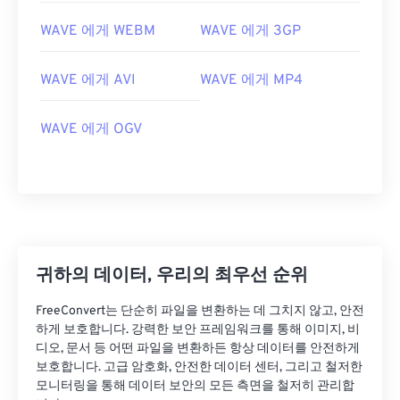
02
02
02
02
02
02
02
02
WAVE 에게 WEBM
WAVE 에게 3GP
03
03
03
03
03
03
03
03
04
04
04
04
04
04
04
04
WAVE 에게 AVI
WAVE 에게 MP4
05
05
05
05
05
05
05
05
WAVE 에게 OGV
06
06
06
06
06
06
06
06
07
07
07
07
07
07
07
07
08
08
08
08
08
08
08
08
09
09
09
09
09
09
09
09
10
10
10
10
10
10
10
10
귀하의 데이터, 우리의 최우선 순위
11
11
11
11
11
11
11
11
FreeConvert는 단순히 파일을 변환하는 데 그치지 않고, 안전
12
12
12
12
12
12
12
12
하게 보호합니다. 강력한 보안 프레임워크를 통해 이미지, 비
디오, 문서 등 어떤 파일을 변환하든 항상 데이터를 안전하게
13
13
13
13
13
13
13
13
보호합니다. 고급 암호화, 안전한 데이터 센터, 그리고 철저한
14
14
14
14
14
14
14
14
모니터링을 통해 데이터 보안의 모든 측면을 철저히 관리합