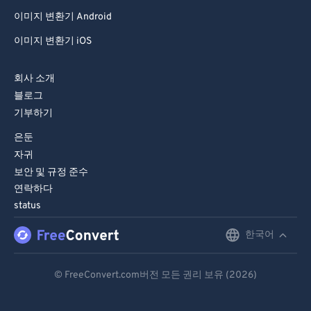
81
81
이미지 변환기 Android
82
82
이미지 변환기 iOS
83
83
회사 소개
84
84
블로그
85
85
기부하기
86
86
은둔
87
87
자귀
보안 및 규정 준수
88
88
연락하다
89
89
status
90
90
한국어
English
91
91
Deutsch
92
92
© FreeConvert.com버전 모든 권리 보유 (2026)
Español
93
93