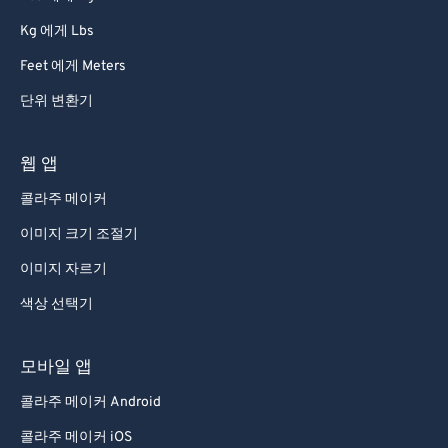
68
68
Kg 에게 Lbs
69
69
Feet 에게 Meters
70
70
단위 변환기
71
71
72
72
웹 앱
73
73
콜라주 메이커
74
74
이미지 크기 조절기
75
75
이미지 자르기
76
76
색상 선택기
77
77
78
78
모바일 앱
79
79
콜라주 메이커 Android
80
80
콜라주 메이커 iOS