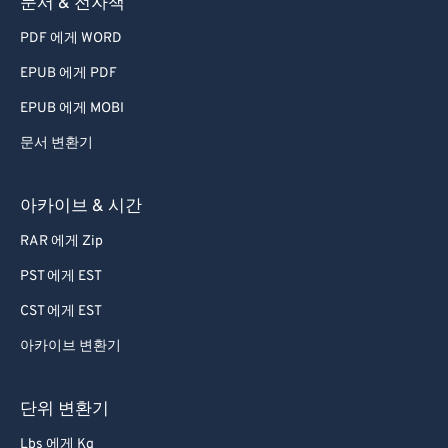
문서 & 전자책
55
55
55
55
55
55
PDF 에게 WORD
56
56
56
56
56
56
EPUB 에게 PDF
57
57
57
57
57
57
EPUB 에게 MOBI
58
58
58
58
58
58
문서 변환기
59
59
59
59
59
59
60
60
아카이브 & 시간
61
61
RAR 에게 Zip
62
62
PST 에게 EST
63
63
CST 에게 EST
64
64
아카이브 변환기
65
65
66
66
단위 변환기
67
67
Lbs 에게 Kg