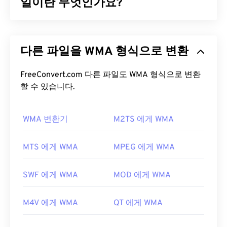
와 MP3 파일보다 훨씬 용량이 커서 휴대용 플레이어
일이란 무엇인가요?
에서 사용하기에는 적합하지 않습니다. 하지만 음질
은
M4A
와
MP3
보다 뛰어납니다.
Microsoft는 MP3 파일 형식과 경쟁하기 위해
Windows Media Audio(WMA)
파일 형식을 처음 개발
WAV 파일을 어떻게 여나요?
다른 파일을 WMA 형식으로 변환
했습니다. WMA는 오디오 코덱이자 오디오 형식입니
다. WMA는 1999년 출시 이후
WMA Pro
,
WMA
WAV 파일을 여는 기본 플레이어는
Windows Media
Lossless
FreeConvert.com 다른 파일도 WMA 형식으로 변환
,
WMA Voice
등 여러 업데이트 버전을 거치
Player
입니다. 또는
iTunes
,
VLC 미디어 플레이어
,
며 발전해 왔습니다. WMA는 Microsoft가 중단한
할 수 있습니다.
QuickTime
등의 프로그램을 사용하여 WAV 파일을
Windows Media
의 핵심 구성 요소입니다.
열고 재생할 수도 있습니다.
WMA 변환기
M2TS 에게 WMA
WMA 파일을 어떻게 여나요?
WAV
파일은 압축되지 않은 고품질 파일이므로 음악
편집, 제작 및 편집 프로그램으로 가져오기에 적합합
Windows Media
의 핵심 구성 요소인
Windows Media
MTS 에게 WMA
MPEG 에게 WMA
니다.
UltraMixer는
WAV 파일이 원활하게 작동하는
Player는
WMA 파일을 지원하며, 일반적으로 이러한
DJing용 크로스 운영 체제 소프트웨어 프로그램입니
파일을 여는 기본 프로그램으로 사용됩니다. 하지만
다.
Elmedia Player
도 WAV 파일을 지원합니다.
SWF 에게 WMA
MOD 에게 WMA
WMA 파일이 상대적으로 널리 사용되기 때문에 다른
개발자:
Microsoft
,
IBM
많은 플레이어와 프로그램도 이 파일 형식을 지원합
M4V 에게 WMA
QT 에게 WMA
니다.
WMA
파일은 온라인 스트리밍에도 자주 사용
최초 출시: 1991년
됩니다.
유용한 링크: