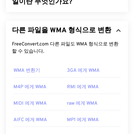
를 통해 iPhone은 M4R이 노래가 아닌 벨소리임을 인
일이란 무엇인가요?
식합니다.
Microsoft는 MP3 파일 형식과 경쟁하기 위해
M4R 파일을 어떻게 여나요?
Windows Media Audio(WMA)
파일 형식을 처음 개발
다른 파일을 WMA 형식으로 변환
했습니다. WMA는 오디오 코덱이자 오디오 형식입니
M4R 파일은 Apple에서 iPhone 벨소리로 사용하는
다. WMA는 1999년 출시 이후
WMA Pro
,
WMA
포맷으로, 기본적으로
iTunes
에서 열립니다.
Lossless
FreeConvert.com 다른 파일도 WMA 형식으로 변환
,
WMA Voice
등 여러 업데이트 버전을 거치
며 발전해 왔습니다. WMA는 Microsoft가 중단한
할 수 있습니다.
Apple iOS
도 M4R 파일을 여는 좋은 선택입니다. 나
Windows Media
의 핵심 구성 요소입니다.
만의 벨소리를 만들려면 M4A 파일을 M4R 파일로 저
장한 다음 iPhone으로 가져오면 됩니다.
WMA 변환기
3GA 에게 WMA
WMA 파일을 어떻게 여나요?
개발자:
Apple Inc.
Windows Media
의 핵심 구성 요소인
Windows Media
최초 출시:
2007
M4P 에게 WMA
RMI 에게 WMA
Player는
WMA 파일을 지원하며, 일반적으로 이러한
파일을 여는 기본 프로그램으로 사용됩니다. 하지만
MIDI 에게 WMA
raw 에게 WMA
WMA 파일이 상대적으로 널리 사용되기 때문에 다른
많은 플레이어와 프로그램도 이 파일 형식을 지원합
AIFC 에게 WMA
MP1 에게 WMA
니다.
WMA
파일은 온라인 스트리밍에도 자주 사용
됩니다.