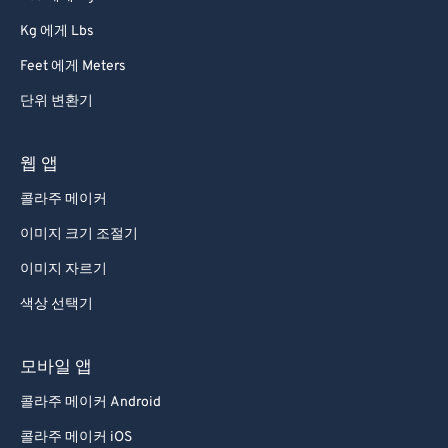
68
68
Kg 에게 Lbs
69
69
Feet 에게 Meters
70
70
단위 변환기
71
71
72
72
웹 앱
73
73
콜라주 메이커
74
74
이미지 크기 조절기
75
75
이미지 자르기
76
76
색상 선택기
77
77
78
78
모바일 앱
79
79
콜라주 메이커 Android
80
80
콜라주 메이커 iOS