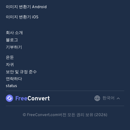
81
81
이미지 변환기 Android
82
82
이미지 변환기 iOS
83
83
회사 소개
84
84
블로그
85
85
기부하기
86
86
은둔
87
87
자귀
보안 및 규정 준수
88
88
연락하다
89
89
status
90
90
한국어
English
91
91
Deutsch
92
92
© FreeConvert.com버전 모든 권리 보유 (2026)
Español
93
93