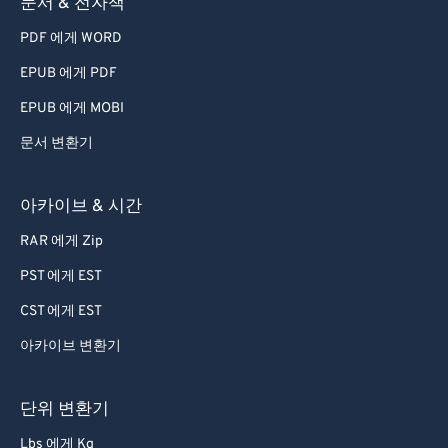
문서 & 전자책
55
55
55
55
55
55
PDF 에게 WORD
56
56
56
56
56
56
EPUB 에게 PDF
57
57
57
57
57
57
EPUB 에게 MOBI
58
58
58
58
58
58
문서 변환기
59
59
59
59
59
59
60
60
아카이브 & 시간
61
61
RAR 에게 Zip
62
62
PST 에게 EST
63
63
CST 에게 EST
64
64
아카이브 변환기
65
65
66
66
단위 변환기
67
67
Lbs 에게 Kg