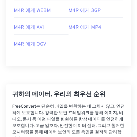
02
02
02
02
02
02
02
02
M4R 에게 WEBM
M4R 에게 3GP
03
03
03
03
03
03
03
03
04
04
04
04
04
04
04
04
M4R 에게 AVI
M4R 에게 MP4
05
05
05
05
05
05
05
05
M4R 에게 OGV
06
06
06
06
06
06
06
06
07
07
07
07
07
07
07
07
08
08
08
08
08
08
08
08
09
09
09
09
09
09
09
09
10
10
10
10
10
10
10
10
귀하의 데이터, 우리의 최우선 순위
11
11
11
11
11
11
11
11
FreeConvert는 단순히 파일을 변환하는 데 그치지 않고, 안전
12
12
12
12
12
12
12
12
하게 보호합니다. 강력한 보안 프레임워크를 통해 이미지, 비
디오, 문서 등 어떤 파일을 변환하든 항상 데이터를 안전하게
13
13
13
13
13
13
13
13
보호합니다. 고급 암호화, 안전한 데이터 센터, 그리고 철저한
14
14
14
14
14
14
14
14
모니터링을 통해 데이터 보안의 모든 측면을 철저히 관리합