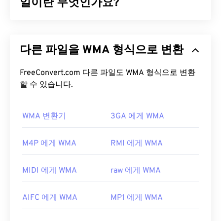
Digital AC-3
일이란 무엇인가요?
으로 압축하는 멀티미디어 컨테이너입
니다. 메타데이터와
디지털 저작권 관리(DRM)를
지
원합니다. 2008년에 WTV는 Microsoft의 또 다른 독
Microsoft는 MP3 파일 형식과 경쟁하기 위해
점 형식인
DVR-MS를
대체했습니다.
Windows Media Audio(WMA)
파일 형식을 처음 개발
다른 파일을 WMA 형식으로 변환
했습니다. WMA는 오디오 코덱이자 오디오 형식입니
WTV 파일을 어떻게 여나요?
다. WMA는 1999년 출시 이후
WMA Pro
,
WMA
Lossless
FreeConvert.com 다른 파일도 WMA 형식으로 변환
,
WMA Voice
등 여러 업데이트 버전을 거치
Microsoft는 더 이상 WTV를 지원하지 않습니다. 그럼
며 발전해 왔습니다. WMA는 Microsoft가 중단한
할 수 있습니다.
에도 불구하고 WTV 파일을 열려면
Windows Media
Windows Media
의 핵심 구성 요소입니다.
Player를
사용하는 것이 가장 좋습니다. 저작권으로
보호되는 콘텐츠의 경우, 녹화에 사용된 Windows PC
WMA 변환기
3GA 에게 WMA
WMA 파일을 어떻게 여나요?
에서만 재생됩니다. 저작권으로 보호되지 않는 콘텐
츠의 경우, 다른 플랫폼에서도 재생할 수 있습니다.
Windows Media
의 핵심 구성 요소인
Windows Media
M4P 에게 WMA
RMI 에게 WMA
Player는
WMA 파일을 지원하며, 일반적으로 이러한
WTV 파일을 열 수 있는 다른 플레이어로는
VLC 미디
파일을 여는 기본 프로그램으로 사용됩니다. 하지만
어 플레이어
,
Cyberlink PowerDirector
,
Cyberlink
MIDI 에게 WMA
raw 에게 WMA
WMA 파일이 상대적으로 널리 사용되기 때문에 다른
PowerDVD
,
Cyberlink PowerProducer
등이 있습니
많은 플레이어와 프로그램도 이 파일 형식을 지원합
다. 자세한 내용은 Microsoft 웹 사이트의 이
문서를
AIFC 에게 WMA
MP1 에게 WMA
니다.
WMA
파일은 온라인 스트리밍에도 자주 사용
참조하세요.
됩니다.