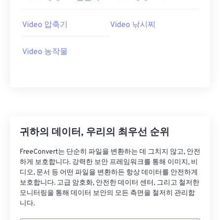
07
07
07
07
07
07
07
07
08
08
08
08
08
08
08
08
Video 압축기
Video 낚시찌
09
09
09
09
09
09
09
09
10
10
10
10
10
10
10
10
Video 농작물
11
11
11
11
11
11
11
11
12
12
12
12
12
12
12
12
13
13
13
13
13
13
13
13
14
14
14
14
14
14
14
14
귀하의 데이터, 우리의 최우선 순위
15
15
15
15
15
15
15
15
16
16
16
16
16
16
16
16
FreeConvert는 단순히 파일을 변환하는 데 그치지 않고, 안전
하게 보호합니다. 강력한 보안 프레임워크를 통해 이미지, 비
17
17
17
17
17
17
17
17
디오, 문서 등 어떤 파일을 변환하든 항상 데이터를 안전하게
보호합니다. 고급 암호화, 안전한 데이터 센터, 그리고 철저한
18
18
18
18
18
18
18
18
모니터링을 통해 데이터 보안의 모든 측면을 철저히 관리합
19
19
19
19
19
19
19
19
니다.
20
20
20
20
20
20
20
20