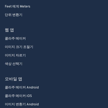
73
73
Feet 에게 Meters
74
74
단위 변환기
75
75
76
76
웹 앱
77
77
콜라주 메이커
78
78
이미지 크기 조절기
79
79
이미지 자르기
80
80
색상 선택기
81
81
82
82
모바일 앱
83
83
콜라주 메이커 Android
84
84
콜라주 메이커 iOS
85
85
이미지 변환기 Android