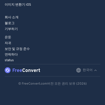
86
86
이미지 변환기 iOS
87
87
88
88
회사 소개
블로그
89
89
기부하기
90
90
은둔
91
91
자귀
92
92
보안 및 규정 준수
연락하다
93
93
status
94
94
한국어
English
95
95
96
96
Deutsch
© FreeConvert.com버전 모든 권리 보유 (2026)
97
97
Español
98
98
Français
99
99