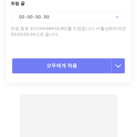
트림 끝
00
:
00
:
00
.
00
트림 종료 위치(HH:MM:SS.MS)를 지정합니다. 비활성화하려면
00:00:00.00으로 둡니다.
모두에게 적용
모든 옵션 재설정
사전 설정에서 적용
사전 설정으로 저장