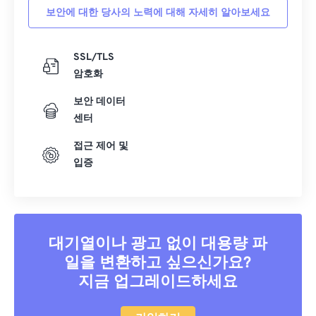
보안에 대한 당사의 노력에 대해 자세히 알아보세요
21
21
21
21
21
21
21
21
22
22
22
22
22
22
22
22
SSL/TLS
23
23
23
23
23
23
23
23
암호화
24
24
24
24
24
24
보안 데이터
25
25
25
25
25
25
센터
26
26
26
26
26
26
접근 제어 및
입증
27
27
27
27
27
27
28
28
28
28
28
28
29
29
29
29
29
29
30
30
30
30
30
30
대기열이나 광고 없이 대용량 파
일을 변환하고 싶으신가요?
31
31
31
31
31
31
지금 업그레이드하세요
32
32
32
32
32
32
33
33
33
33
33
33