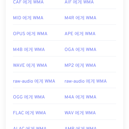
개발자:
Microsoft
CAF 에게 WMA
AIF 에게 WMA
WMA 파일을 열 수 있는 다른 프로그램으로는
VLC
최초 출시:
2008년
미디어 플레이어
와
UltraMixer
가 있습니다. 모바일
MID 에게 WMA
M4R 에게 WMA
기기에서는
Apple iOS
,
Google Android
,
Windows
유용한 링크:
Phone/Windows 10 Mobile
용 버전이 각각 있는
https://en.wikipedia.org/wiki/WTV_(윈도우_녹화
OverDrive Media Console을
사용해 보세요.
OPUS 에게 WMA
APE 에게 WMA
_TV_쇼)
개발자:
Microsoft
https://docs.microsoft.com/en-us/이전-버
M4B 에게 WMA
OGA 에게 WMA
최초 출시:
1999년
전/windows/desktop/windows-media-center-
sdk/bb188788(v=msdn.10)
유용한 링크:
WAVE 에게 WMA
MP2 에게 WMA
https://en.wikipedia.org/wiki/Windows_Media_Audio
https://docs.microsoft.com/en-
raw-audio 에게 WMA
raw-audio 에게 WMA
us/windows/desktop/medfound/windows-media-
codecs
OGG 에게 WMA
M4A 에게 WMA
FLAC 에게 WMA
WAV 에게 WMA