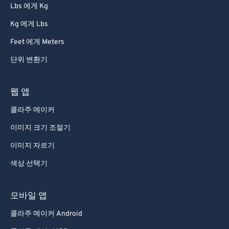
72
72
Lbs 에게 Kg
73
73
Kg 에게 Lbs
74
74
Feet 에게 Meters
75
75
단위 변환기
76
76
77
77
웹 앱
78
78
콜라주 메이커
79
79
이미지 크기 조절기
80
80
이미지 자르기
81
81
색상 선택기
82
82
83
83
모바일 앱
84
84
콜라주 메이커 Android