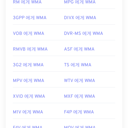
RM 에게 WMA
MPG 에게 WMA
WMA 파일을 열 수 있는 다른 프로그램으로는
VLC
개발자:
Moving Picture Experts Group(MPEG)
미디어 플레이어
와
UltraMixer
가 있습니다. 모바일
표준:
ISO/IEC 14496
3GPP 에게 WMA
DIVX 에게 WMA
기기에서는
Apple iOS
,
Google Android
,
Windows
Phone/Windows 10 Mobile
용 버전이 각각 있는
최초 출시:
1999년
OverDrive Media Console을
사용해 보세요.
VOB 에게 WMA
DVR-MS 에게 WMA
유용한 링크:
개발자:
Microsoft
https://en.wikipedia.org/wiki/MPEG-4
RMVB 에게 WMA
ASF 에게 WMA
최초 출시:
1999년
https://mpeg.chiariglione.org/standards/mpeg-
유용한 링크:
4.html
3G2 에게 WMA
TS 에게 WMA
https://en.wikipedia.org/wiki/Windows_Media_Audio
https://docs.microsoft.com/en-
MPV 에게 WMA
WTV 에게 WMA
us/windows/desktop/medfound/windows-media-
codecs
XVID 에게 WMA
MXF 에게 WMA
M1V 에게 WMA
F4P 에게 WMA