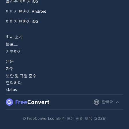
85
85
콜라주 메이커 iOS
86
86
이미지 변환기 Android
87
87
이미지 변환기 iOS
88
88
회사 소개
89
89
블로그
90
90
기부하기
91
91
은둔
92
92
자귀
보안 및 규정 준수
93
93
연락하다
94
94
status
95
95
한국어
English
96
96
Deutsch
97
97
© FreeConvert.com버전 모든 권리 보유 (2026)
Español
98
98