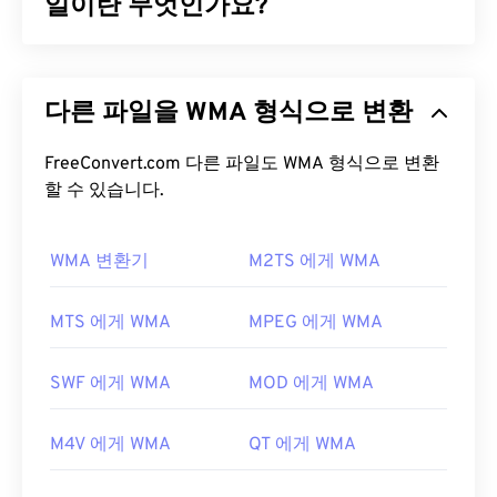
파일을 제공합니다. 또한 YouTube와 같은 인터넷 스
일이란 무엇인가요?
트리밍에도 널리 사용되는 비디오 형식입니다. 많은
사람들이 MP4를 오늘날 최고의 비디오 형식 중 하나
Microsoft는 MP3 파일 형식과 경쟁하기 위해
로 간주합니다.
Windows Media Audio(WMA)
파일 형식을 처음 개발
다른 파일을 WMA 형식으로 변환
했습니다. WMA는 오디오 코덱이자 오디오 형식입니
MP4 파일을 어떻게 여나요?
다. WMA는 1999년 출시 이후
WMA Pro
,
WMA
Lossless
FreeConvert.com 다른 파일도 WMA 형식으로 변환
,
WMA Voice
등 여러 업데이트 버전을 거치
MP4 파일은 운영 체제의 기본 비디오 플레이어에서
며 발전해 왔습니다. WMA는 Microsoft가 중단한
할 수 있습니다.
열립니다. 파일을 두 번 클릭하면 열립니다. 타사 소
Windows Media
의 핵심 구성 요소입니다.
프트웨어는 필요하지 않습니다. Windows에서는
Windows Media Player
WMA 변환기
로, Mac에서는
M2TS 에게 WMA
QuickTime
으
WMA 파일을 어떻게 여나요?
로 열립니다.
Windows Media
의 핵심 구성 요소인
Windows Media
MTS 에게 WMA
MPEG 에게 WMA
일부 기기, 특히 모바일 기기에서는 이 파일 형식을
Player는
WMA 파일을 지원하며, 일반적으로 이러한
여는 데 문제가 발생할 수 있습니다. MP4는 다양한
파일을 여는 기본 프로그램으로 사용됩니다. 하지만
종류의 데이터를 담고 있는 컨테이너이므로, 파일을
SWF 에게 WMA
MOD 에게 WMA
WMA 파일이 상대적으로 널리 사용되기 때문에 다른
여는 데 문제가 있는 경우 일반적으로 컨테이너의 데
많은 플레이어와 프로그램도 이 파일 형식을 지원합
이터(오디오 또는 비디오 코덱)가 기기의 OS와 호환
M4V 에게 WMA
QT 에게 WMA
니다.
WMA
파일은 온라인 스트리밍에도 자주 사용
되지 않음을 의미합니다. 이 문제를 해결하려면
VLC
됩니다.
미디어 플레이어를
사용해 보세요.