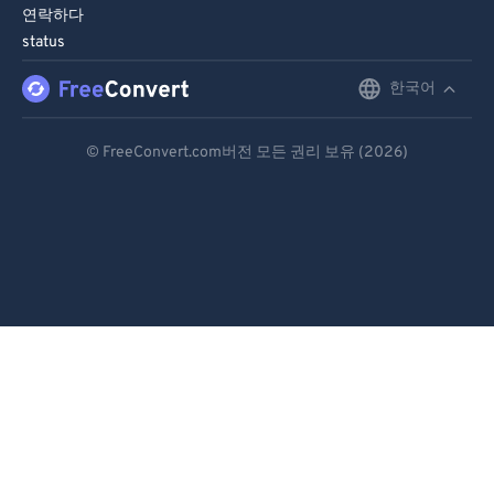
연락하다
91
91
status
92
92
한국어
English
93
93
Deutsch
94
94
© FreeConvert.com버전 모든 권리 보유 (2026)
Español
95
95
96
96
Français
97
97
Português
98
98
Italiano
99
99
Dutch
日本語
简体中文