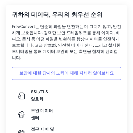
12
12
12
12
12
12
12
12
귀하의 데이터, 우리의 최우선 순위
13
13
13
13
13
13
13
13
FreeConvert는 단순히 파일을 변환하는 데 그치지 않고, 안전
14
14
14
14
14
14
14
14
하게 보호합니다. 강력한 보안 프레임워크를 통해 이미지, 비
디오, 문서 등 어떤 파일을 변환하든 항상 데이터를 안전하게
15
15
15
15
15
15
15
15
보호합니다. 고급 암호화, 안전한 데이터 센터, 그리고 철저한
16
16
16
16
16
16
16
16
모니터링을 통해 데이터 보안의 모든 측면을 철저히 관리합
니다.
17
17
17
17
17
17
17
17
18
18
18
18
18
18
18
18
보안에 대한 당사의 노력에 대해 자세히 알아보세요
19
19
19
19
19
19
19
19
20
20
20
20
20
20
20
20
SSL/TLS
암호화
21
21
21
21
21
21
21
21
22
22
22
22
22
22
22
22
보안 데이터
센터
23
23
23
23
23
23
23
23
접근 제어 및
24
24
24
24
24
24