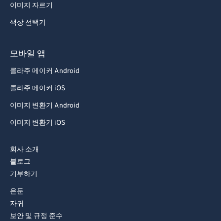
77
77
이미지 자르기
78
78
색상 선택기
79
79
80
80
모바일 앱
81
81
콜라주 메이커 Android
82
82
콜라주 메이커 iOS
83
83
이미지 변환기 Android
84
84
이미지 변환기 iOS
85
85
회사 소개
86
86
블로그
87
87
기부하기
88
88
은둔
89
89
자귀
보안 및 규정 준수
90
90