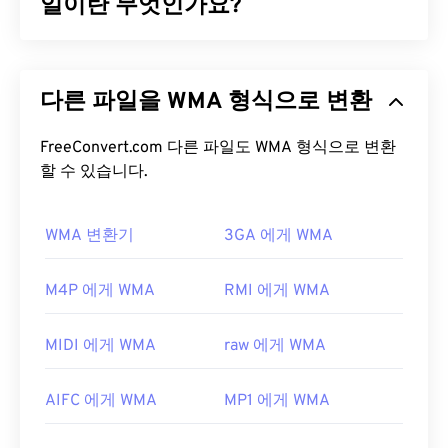
와
일이란 무엇인가요?
MP3
파일보다 훨씬 용량이 커서 휴대용 플레이어
에서 사용하기에는 적합하지 않습니다. 하지만 음질
은 M4A와 MP3보다 뛰어납니다.
Microsoft는 MP3 파일 형식과 경쟁하기 위해
Windows Media Audio(WMA)
파일 형식을 처음 개발
WAV 파일을 어떻게 여나요?
다른 파일을 WMA 형식으로 변환
했습니다. WMA는 오디오 코덱이자 오디오 형식입니
다. WMA는 1999년 출시 이후
WMA Pro
,
WMA
WAV 파일을 여는 기본 플레이어는
Windows Media
Lossless
FreeConvert.com 다른 파일도 WMA 형식으로 변환
,
WMA Voice
등 여러 업데이트 버전을 거치
Player
입니다. 또는
iTunes
,
VLC 미디어 플레이어
,
며 발전해 왔습니다. WMA는 Microsoft가 중단한
할 수 있습니다.
QuickTime
등의 프로그램을 사용하여 WAV 파일을
Windows Media
의 핵심 구성 요소입니다.
열고 재생할 수도 있습니다.
WMA 변환기
3GA 에게 WMA
WMA 파일을 어떻게 여나요?
WAV
파일은 압축되지 않은 고품질 파일이므로 음악
편집, 제작 및 편집 프로그램으로 가져오기에 적합합
Windows Media
의 핵심 구성 요소인
Windows Media
M4P 에게 WMA
RMI 에게 WMA
니다.
UltraMixer는
WAV 파일이 원활하게 작동하는
Player는
WMA 파일을 지원하며, 일반적으로 이러한
DJing용 크로스 운영 체제 소프트웨어 프로그램입니
파일을 여는 기본 프로그램으로 사용됩니다. 하지만
다.
Elmedia Player
도 WAV 파일을 지원합니다.
MIDI 에게 WMA
raw 에게 WMA
WMA 파일이 상대적으로 널리 사용되기 때문에 다른
개발자:
Microsoft
,
IBM
많은 플레이어와 프로그램도 이 파일 형식을 지원합
AIFC 에게 WMA
MP1 에게 WMA
니다.
WMA
파일은 온라인 스트리밍에도 자주 사용
최초 출시:
1991년
됩니다.
유용한 링크: