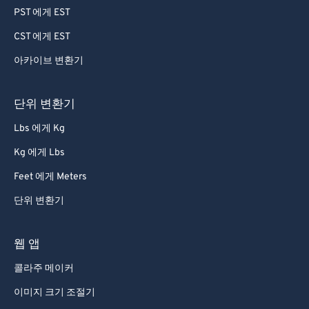
64
64
PST 에게 EST
65
65
CST 에게 EST
66
66
아카이브 변환기
67
67
68
68
단위 변환기
69
69
Lbs 에게 Kg
70
70
Kg 에게 Lbs
71
71
Feet 에게 Meters
72
72
단위 변환기
73
73
74
74
웹 앱
75
75
콜라주 메이커
76
76
이미지 크기 조절기