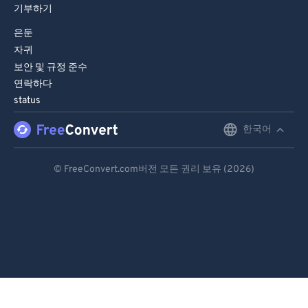
79
79
기부하기
80
80
은둔
자귀
81
81
보안 및 규정 준수
82
82
연락하다
status
83
83
84
84
한국어
English
85
85
Deutsch
© FreeConvert.com버전 모든 권리 보유 (2026)
86
86
Español
87
87
Français
88
88
89
89
Português
90
90
Italiano
91
91
Dutch