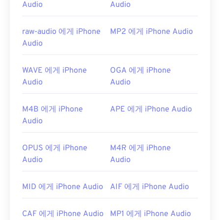
Audio
Audio
유용한 링크:
https://en.wikipedia.org/wiki/WAV
raw-audio 에게 iPhone
MP2 에게 iPhone Audio
Audio
https://www.techopedia.com/definition/12636/wavefor
audio-wav
WAVE 에게 iPhone
OGA 에게 iPhone
Audio
Audio
M4B 에게 iPhone
APE 에게 iPhone Audio
Audio
OPUS 에게 iPhone
M4R 에게 iPhone
Audio
Audio
MID 에게 iPhone Audio
AIF 에게 iPhone Audio
CAF 에게 iPhone Audio
MP1 에게 iPhone Audio