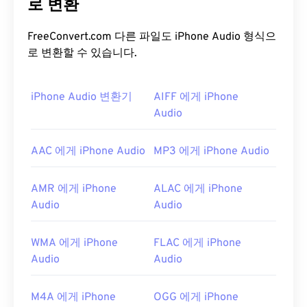
Format)를
로 변환
개선한 결과물입니다. WAV 파일은
M4A
와
MP3
파일보다 훨씬 용량이 커서 휴대용 플레이어
에서 사용하기에는 적합하지 않습니다. 하지만 음질
FreeConvert.com 다른 파일도 iPhone Audio 형식으
은 M4A와 MP3보다 뛰어납니다.
로 변환할 수 있습니다.
WAV 파일을 어떻게 여나요?
iPhone Audio 변환기
AIFF 에게 iPhone
WAV 파일을 여는 기본 플레이어는
Audio
Windows Media
Player
입니다. 또는
iTunes
,
VLC 미디어 플레이어
,
QuickTime
등의 프로그램을 사용하여 WAV 파일을
AAC 에게 iPhone Audio
MP3 에게 iPhone Audio
열고 재생할 수도 있습니다.
WAV
파일은 압축되지 않은 고품질 파일이므로 음악
AMR 에게 iPhone
ALAC 에게 iPhone
편집, 제작 및 편집 프로그램으로 가져오기에 적합합
Audio
Audio
니다.
UltraMixer는
WAV 파일이 원활하게 작동하는
DJing용 크로스 운영 체제 소프트웨어 프로그램입니
WMA 에게 iPhone
FLAC 에게 iPhone
다.
Elmedia Player
도 WAV 파일을 지원합니다.
Audio
Audio
개발자:
Microsoft
,
IBM
M4A 에게 iPhone
OGG 에게 iPhone
최초 출시:
1991년