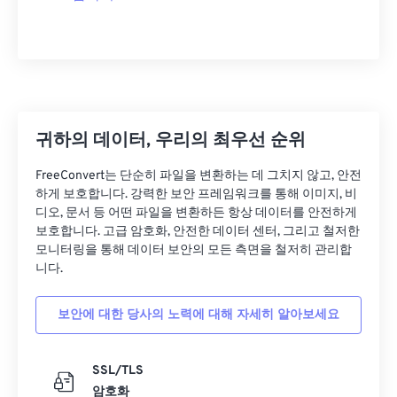
00
00
00
00
00
00
00
00
01
01
01
01
01
01
01
01
02
02
02
02
02
02
02
02
03
03
03
03
03
03
03
03
04
04
04
04
04
04
04
04
귀하의 데이터, 우리의 최우선 순위
05
05
05
05
05
05
05
05
FreeConvert는 단순히 파일을 변환하는 데 그치지 않고, 안전
06
06
06
06
06
06
06
06
하게 보호합니다. 강력한 보안 프레임워크를 통해 이미지, 비
디오, 문서 등 어떤 파일을 변환하든 항상 데이터를 안전하게
07
07
07
07
07
07
07
07
보호합니다. 고급 암호화, 안전한 데이터 센터, 그리고 철저한
모니터링을 통해 데이터 보안의 모든 측면을 철저히 관리합
08
08
08
08
08
08
08
08
니다.
09
09
09
09
09
09
09
09
10
10
10
10
10
10
10
10
보안에 대한 당사의 노력에 대해 자세히 알아보세요
11
11
11
11
11
11
11
11
SSL/TLS
12
12
12
12
12
12
12
12
암호화