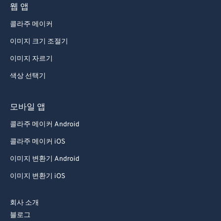
웹 앱
66
66
콜라주 메이커
67
67
이미지 크기 조절기
68
68
이미지 자르기
69
69
70
70
색상 선택기
71
71
모바일 앱
72
72
콜라주 메이커 Android
73
73
콜라주 메이커 iOS
74
74
이미지 변환기 Android
75
75
이미지 변환기 iOS
76
76
77
77
회사 소개
78
78
블로그