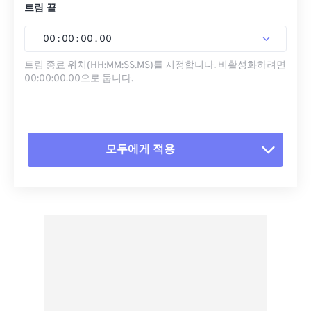
트림 끝
00
:
00
:
00
.
00
트림 종료 위치(HH:MM:SS.MS)를 지정합니다. 비활성화하려면
00:00:00.00으로 둡니다.
모두에게 적용
모든 옵션 재설정
사전 설정에서 적용
사전 설정으로 저장