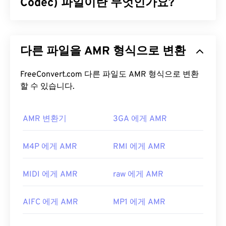
Digital AC-3
Codec) 파일이란 무엇인가요?
으로 압축하는 멀티미디어 컨테이너입
니다. 메타데이터와
디지털 저작권 관리(DRM)를
지
원합니다. 2008년에 WTV는 Microsoft의 또 다른 독
적응형 다중 속도(AMR)는
음성 코딩
에 자주 사용되
점 형식인
DVR-MS를
대체했습니다.
는 압축 오디오 파일입니다. AMR 음성 코덱은 협대
다른 파일을 AMR 형식으로 변환
역 신호에 초점을 맞추므로 음성 녹음 및 라디오에 적
WTV 파일을 어떻게 여나요?
합합니다.
GSM(Global System for Mobile
Communications)
FreeConvert.com 다른 파일도 AMR 형식으로 변환
및
UMTS(Universal Mobile
Microsoft는 더 이상 WTV를 지원하지 않습니다. 그럼
Telecommunications System)
할 수 있습니다.
에서 널리 사용됩니
에도 불구하고 WTV 파일을 열려면
Windows Media
다.
Player를
사용하는 것이 가장 좋습니다. 저작권으로
보호되는 콘텐츠의 경우, 녹화에 사용된 Windows PC
AMR 변환기
3GA 에게 AMR
AMR 파일을 어떻게 여나요?
에서만 재생됩니다. 저작권으로 보호되지 않는 콘텐
츠의 경우, 다른 플랫폼에서도 재생할 수 있습니다.
AMR 파일은 MMS 메시지를 포함하여 휴대폰에서 자
M4P 에게 AMR
RMI 에게 AMR
주 사용되므로 대부분의
3G 모바일
기기에서 열 수
WTV 파일을 열 수 있는 다른 플레이어로는
VLC 미디
있습니다. AMR은
VLC 미디어 플레이어
,
QuickTime
어 플레이어
,
Cyberlink PowerDirector
,
Cyberlink
MIDI 에게 AMR
raw 에게 AMR
,
RealPlayer
,
Xine
에서도 실행됩니다.
PowerDVD
,
Cyberlink PowerProducer
등이 있습니
다. 자세한 내용은 Microsoft 웹 사이트의 이
문서를
무료 오디오 편집 소프트웨어인
Audacity
와 같은 다
AIFC 에게 AMR
MP1 에게 AMR
참조하세요.
른 소프트웨어도 AMR 파일을 열 수 있습니다.
SourceForge.net
에서 Audacity를 쉽게 다운로드하