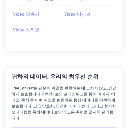
07
07
07
07
07
07
07
07
08
08
08
08
08
08
08
08
Video 압축기
Video 낚시찌
09
09
09
09
09
09
09
09
10
10
10
10
10
10
10
10
Video 농작물
11
11
11
11
11
11
11
11
12
12
12
12
12
12
12
12
13
13
13
13
13
13
13
13
14
14
14
14
14
14
14
14
귀하의 데이터, 우리의 최우선 순위
15
15
15
15
15
15
15
15
16
16
16
16
16
16
16
16
FreeConvert는 단순히 파일을 변환하는 데 그치지 않고, 안전
하게 보호합니다. 강력한 보안 프레임워크를 통해 이미지, 비
17
17
17
17
17
17
17
17
디오, 문서 등 어떤 파일을 변환하든 항상 데이터를 안전하게
보호합니다. 고급 암호화, 안전한 데이터 센터, 그리고 철저한
18
18
18
18
18
18
18
18
모니터링을 통해 데이터 보안의 모든 측면을 철저히 관리합
19
19
19
19
19
19
19
19
니다.
20
20
20
20
20
20
20
20