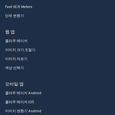
73
73
Feet 에게 Meters
74
74
단위 변환기
75
75
76
76
웹 앱
77
77
콜라주 메이커
78
78
이미지 크기 조절기
79
79
이미지 자르기
80
80
색상 선택기
81
81
82
82
모바일 앱
83
83
콜라주 메이커 Android
84
84
콜라주 메이커 iOS
85
85
이미지 변환기 Android