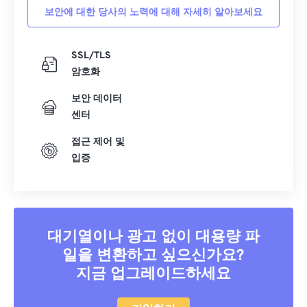
보안에 대한 당사의 노력에 대해 자세히 알아보세요
21
21
21
21
21
21
21
21
22
22
22
22
22
22
22
22
SSL/TLS
23
23
23
23
23
23
23
23
암호화
24
24
24
24
24
24
보안 데이터
25
25
25
25
25
25
센터
26
26
26
26
26
26
접근 제어 및
입증
27
27
27
27
27
27
28
28
28
28
28
28
29
29
29
29
29
29
30
30
30
30
30
30
대기열이나 광고 없이 대용량 파
일을 변환하고 싶으신가요?
31
31
31
31
31
31
지금 업그레이드하세요
32
32
32
32
32
32
33
33
33
33
33
33