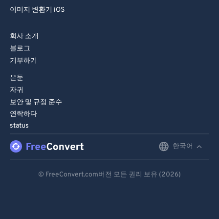
86
86
이미지 변환기 iOS
87
87
88
88
회사 소개
블로그
89
89
기부하기
90
90
은둔
91
91
자귀
92
92
보안 및 규정 준수
연락하다
93
93
status
94
94
한국어
English
95
95
96
96
Deutsch
© FreeConvert.com버전 모든 권리 보유 (2026)
97
97
Español
98
98
Français
99
99