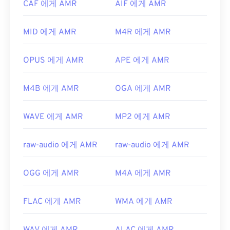
개발자:
Microsoft
CAF 에게 AMR
AIF 에게 AMR
세요. AMR 파일은 압축률이 높고 협대역 신호에 집
최초 출시:
2008년
중되어 있기 때문에 음악 파일에는 적합하지 않습니
MID 에게 AMR
M4R 에게 AMR
다.
유용한 링크:
개발자:
3세대 파트너십 프로젝트(3GPP)
https://en.wikipedia.org/wiki/WTV_(윈도우_녹화
OPUS 에게 AMR
APE 에게 AMR
_TV_쇼)
최초 출시:
1999년
https://docs.microsoft.com/en-us/이전-버
유용한 링크:
M4B 에게 AMR
OGA 에게 AMR
전/windows/desktop/windows-media-center-
https://en.wikipedia.org/wiki/Adaptive_Multi-
sdk/bb188788(v=msdn.10)
Rate_audio_codec
WAVE 에게 AMR
MP2 에게 AMR
https://www.etsi.org/
raw-audio 에게 AMR
raw-audio 에게 AMR
OGG 에게 AMR
M4A 에게 AMR
FLAC 에게 AMR
WMA 에게 AMR