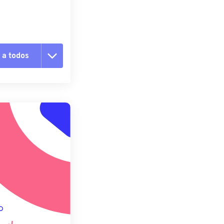
 a todos
 as opções
da predefinição
definição