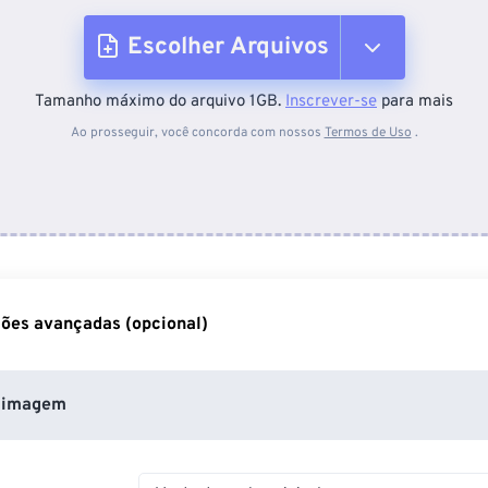
Escolher Arquivos
Tamanho máximo do arquivo 1GB.
Inscrever-se
para mais
Do dispositivo
Ao prosseguir, você concorda com nossos
Termos de Uso
.
Do Dropbox
Do Google Drive
ões avançadas (opcional)
Do OneDrive
 imagem
Da URL