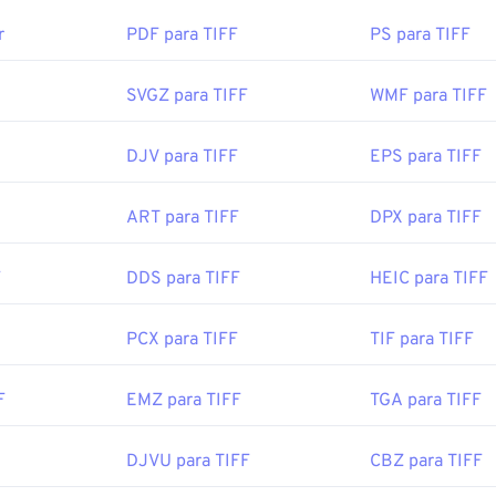
r
PDF para TIFF
PS para TIFF
de tamanho dos arquivos CR2 ou à indisponibilidade de softwa
ais comuns para abrir arquivos TIFF são
o Photo Viewer
para 
os usuários podem preferir converter
ara macOS. Um programa gratuito e independente que você p
CR2 para JPG
.
cê também pode usar nosso conversor de
TIFF para JPG
se es
SVGZ para TIFF
WMF para TIFF
a abrir arquivos TIFF.
or:
Canon, Inc.
DJV para TIFF
EPS para TIFF
cial:
2004
ernativos como
ColorStrokes
, GNU Image Manipulation Progra
ART para TIFF
DPX para TIFF
hop
e
ACDSee
também são úteis para abrir e manipular arquivos
F
DDS para TIFF
HEIC para TIFF
or:
Aldus Corporation
, agora Adobe Inc.
cial:
1986
PCX para TIFF
TIF para TIFF
F
EMZ para TIFF
TGA para TIFF
be.com/creativecloud/file-types/image/raster/tiff-file.html
e-extensions.org/tiff-file-extension
DJVU para TIFF
CBZ para TIFF