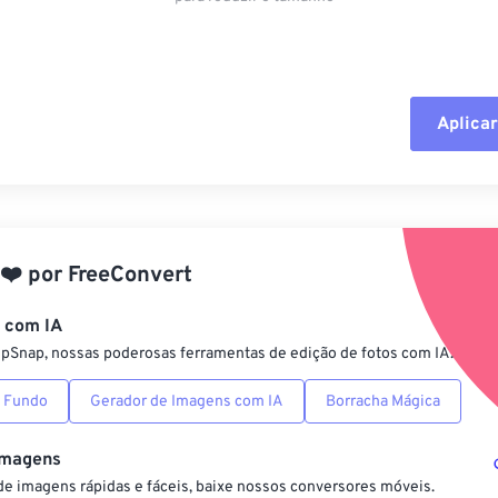
Aplicar
Redefinir todas
Aplicar a partir 
❤️
por
FreeConvert
Salvar como pre
s com IA
ipSnap, nossas poderosas ferramentas de edição de fotos com IA.
 Fundo
Gerador de Imagens com IA
Borracha Mágica
Imagens
e imagens rápidas e fáceis, baixe nossos conversores móveis.