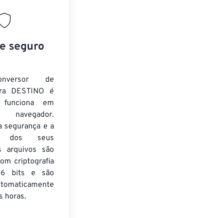
 e seguro
nversor de
ra DESTINO é
e funciona em
 navegador.
a segurança e a
de dos seus
s arquivos são
om criptografia
6 bits e são
utomaticamente
 horas.