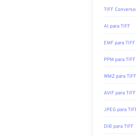
TIFF Converso
Devido ao gran
Os programas m
avançado, muit
Apple Preview
p
XnView MP
. Vo
AI para TIFF
dificuldades par
Desenvolvido p
EMF para TIFF
Lançamento ini
Programas alt
PPM para TIFF
Adobe
Photos
WMZ para TIF
Desenvolvido p
Lançamento ini
AVIF para TIFF
Links úteis:
JPEG para TIF
https://www.ado
https://www.fil
DIB para TIFF