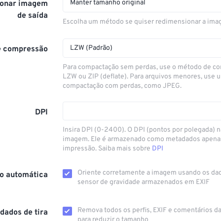
Manter tamanho original
onar imagem
de saída
Escolha um método se quiser redimensionar a ima
LZW (Padrão)
e compressão
Para compactação sem perdas, use o método de c
LZW ou ZIP (deflate). Para arquivos menores, use
compactação com perdas, como JPEG.
DPI
Insira DPI (0-2400). O DPI (pontos por polegada) n
imagem. Ele é armazenado como metadados apenas 
impressão. Saiba mais sobre
DPI
Oriente corretamente a imagem usando os da
o automática
sensor de gravidade armazenados em EXIF
Remova todos os perfis, EXIF ​​e comentários 
dados de tira
para reduzir o tamanho