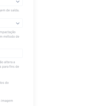
gem de saída.
ompactação
 um método de
ão altera a
para fins de
dos do
da imagem