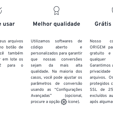
e usar
Melhor qualidade
Grátis
eus arquivos
Utilizamos softwares de
Nosso co
no botão de
código aberto e
ORIGEM pa
ocê também
personalizados para garantir
gratuito 
r em lote
os
que nossas conversões
qualquer
2
para o
sejam da mais alta
Garantimos 
qualidade. Na maioria dos
privacida
casos, você pode ajustar os
arquivos. O
parâmetros de conversão
protegidos c
usando as “Configurações
SSL de 25
Avançadas” (opcional,
excluídos a
após algumas
procure a opção
ícone).