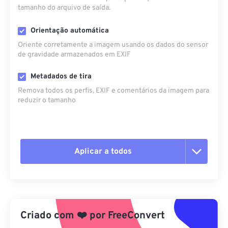
tamanho do arquivo de saída.
Orientação automática
Oriente corretamente a imagem usando os dados do sensor
de gravidade armazenados em EXIF
Metadados de tira
Remova todos os perfis, EXIF ​​e comentários da imagem para
reduzir o tamanho
Aplicar a todos
Redefinir todas as opções
Aplicar a partir da predefinição
Criado com
❤️
por
FreeConvert
Salvar como predefinição