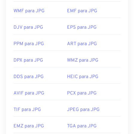
com o botão direito do mouse e selecione "Abrir
com" para fazer sua seleção.
WMF para JPG
EMF para JPG
Arquivos JPG abrem automaticamente em
navegadores populares como
o Chrome
, em
DJV para JPG
EPS para JPG
aplicativos da Microsoft como
o Microsoft Fotos
e
em aplicativos do Mac OS como
o Apple Preview
.
PPM para JPG
ART para JPG
Para redimensionar imagens JPEG, use nossa
ferramenta
de redimensionamento de imagens
.
DPX para JPG
WMZ para JPG
Desenvolvido por:
Joint Photographic Experts
Group
DDS para JPG
HEIC para JPG
Lançamento inicial:
18 de setembro de 1992
Ferramentas JPG relacionadas:
AVIF para JPG
PCX para JPG
Use nosso
Seletor de Cores
para escolher cores de
imagens
TIF para JPG
JPEG para JPG
EMZ para JPG
TGA para JPG