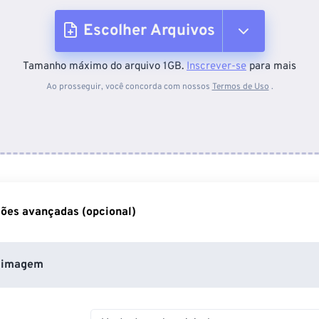
Escolher Arquivos
Tamanho máximo do arquivo 1GB.
Inscrever-se
para mais
Do dispositivo
Ao prosseguir, você concorda com nossos
Termos de Uso
.
Do Dropbox
Do Google Drive
ões avançadas (opcional)
Do OneDrive
 imagem
Da URL