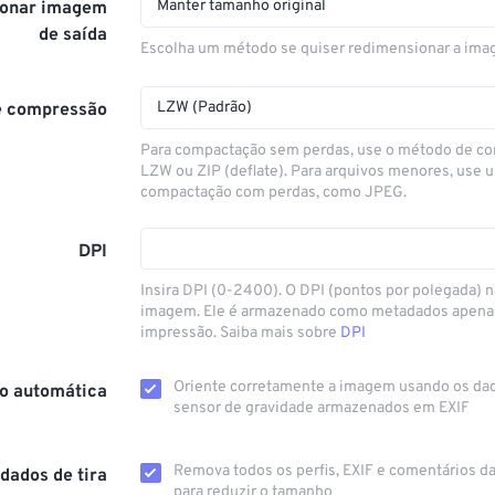
Manter tamanho original
onar imagem
de saída
Escolha um método se quiser redimensionar a ima
LZW (Padrão)
e compressão
Para compactação sem perdas, use o método de c
LZW ou ZIP (deflate). Para arquivos menores, use
compactação com perdas, como JPEG.
DPI
Insira DPI (0-2400). O DPI (pontos por polegada) n
imagem. Ele é armazenado como metadados apenas 
impressão. Saiba mais sobre
DPI
Oriente corretamente a imagem usando os da
o automática
sensor de gravidade armazenados em EXIF
Remova todos os perfis, EXIF ​​e comentários 
dados de tira
para reduzir o tamanho