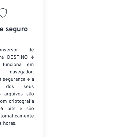
 e seguro
nversor de
ra DESTINO é
e funciona em
 navegador.
a segurança e a
de dos seus
s arquivos são
om criptografia
6 bits e são
utomaticamente
 horas.