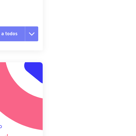
 a todos
 as opções
da predefinição
definição