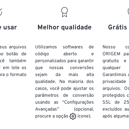
e usar
Melhor qualidade
Grátis
eus arquivos
Utilizamos softwares de
Nosso co
no botão de
código aberto e
ORIGEM pa
ocê também
personalizados para garantir
gratuito 
r em lote
os
que nossas conversões
qualquer
ra o formato
sejam da mais alta
Garantimos 
qualidade. Na maioria dos
privacida
casos, você pode ajustar os
arquivos. O
parâmetros de conversão
protegidos c
usando as “Configurações
SSL de 25
Avançadas” (opcional,
excluídos a
após algumas
procure a opção
ícone).