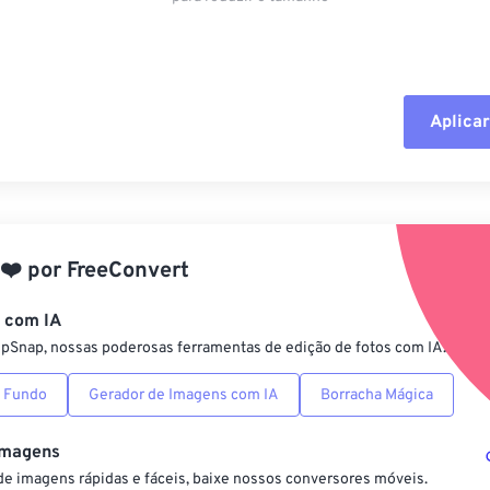
Aplicar
Redefinir todas
Aplicar a partir 
❤️
por
FreeConvert
Salvar como pre
s com IA
ipSnap, nossas poderosas ferramentas de edição de fotos com IA.
 Fundo
Gerador de Imagens com IA
Borracha Mágica
Imagens
e imagens rápidas e fáceis, baixe nossos conversores móveis.