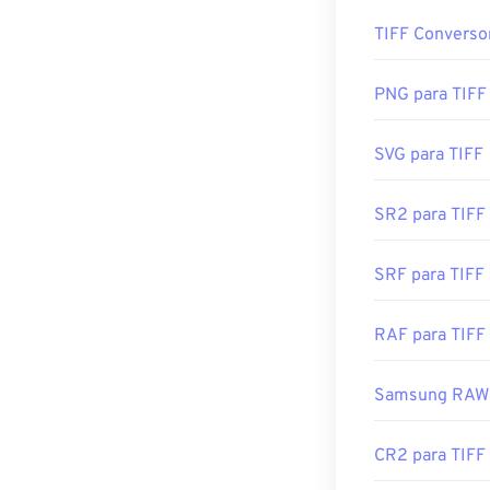
TIFF Converso
Os GIFs abrem 
Os programas m
navegadores da 
Apple Preview
p
aplicativo com
XnView MP
. Vo
PNG para TIFF
Photoshop Ele
dificuldades par
editores de im
SVG para TIFF
Programas alt
SR2 para TIFF
Desenvolvido p
Adobe
Photos
Lançamento ini
SRF para TIFF
Desenvolvido p
Links úteis:
htt
Lançamento ini
RAF para TIFF
Links úteis:
Samsung RAW 
https://www.ado
https://www.fil
CR2 para TIFF