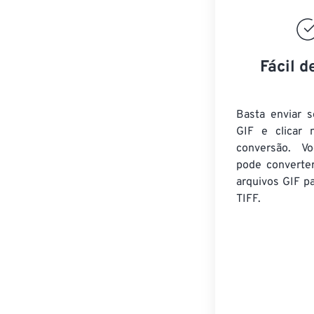
Fácil d
Basta enviar s
GIF e clicar 
conversão. V
pode converte
arquivos GIF
pa
TIFF.