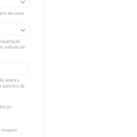
gem de saída.
ompactação
 um método de
ão altera a
para fins de
dos do
da imagem