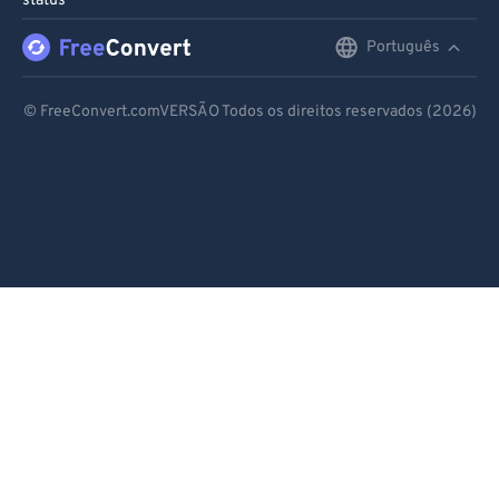
status
Português
English
Deutsch
© FreeConvert.comVERSÃO Todos os direitos reservados (2026)
Español
Français
Português
Italiano
Dutch
日本語
简体中文
繁體中文