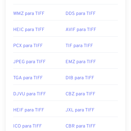
Programas alternativos como
ColorStrokes
, GNU
Image Manipulation Program (
GIMP
), Adobe
WMZ para TIFF
DDS para TIFF
Photoshop
e
ACDSee
também são úteis para abrir
e manipular arquivos TIFF.
HEIC para TIFF
AVIF para TIFF
Desenvolvido por:
Aldus Corporation
, agora
PCX para TIFF
TIF para TIFF
Adobe Inc.
Lançamento inicial:
1986
JPEG para TIFF
EMZ para TIFF
Links úteis:
https://www.adobe.com/creativecloud/file-
TGA para TIFF
DIB para TIFF
types/image/raster/tiff-file.html
DJVU para TIFF
CBZ para TIFF
https://www.file-extensions.org/tiff-file-extension
HEIF para TIFF
JXL para TIFF
ICO para TIFF
CBR para TIFF