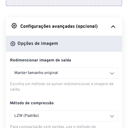
Do Dropbox
Do Google Drive
Configurações avançadas (opcional)
Do OneDrive
Opções de imagem
Redimensionar imagem de saída
Da URL
Manter tamanho original
Escolha um método se quiser redimensionar a imagem de
saída.
Método de compressão
LZW (Padrão)
Para compactação sem perdas, use o método de