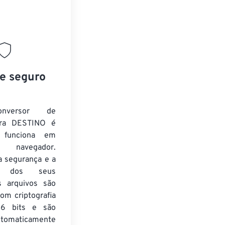
 e seguro
nversor de
ra DESTINO é
e funciona em
 navegador.
a segurança e a
de dos seus
s arquivos são
om criptografia
6 bits e são
utomaticamente