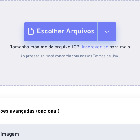
Escolher Arquivos
Tamanho máximo do arquivo 1GB.
Inscrever-se
para mais
Do dispositivo
Ao prosseguir, você concorda com nossos
Termos de Uso
.
Do Dropbox
Do Google Drive
ões avançadas (opcional)
Do OneDrive
 imagem
Da URL