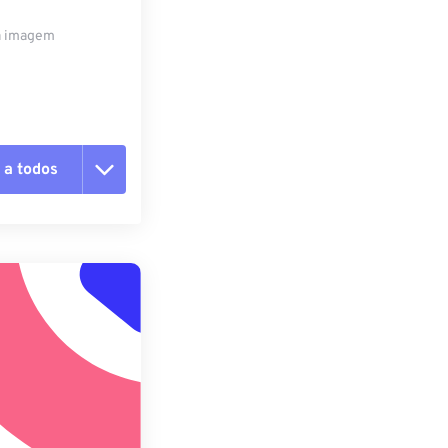
da imagem
 a todos
 as opções
da predefinição
definição