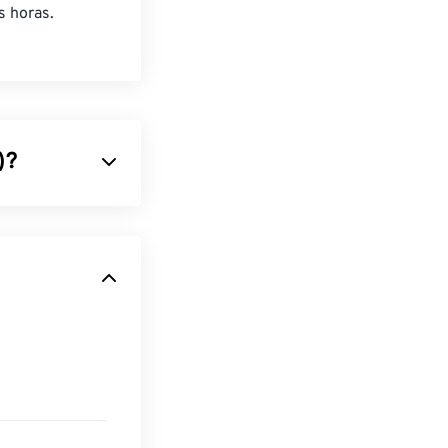
 horas.
)?
ormatos de
úncios digitais
 formato de
 de imagem com
Windows e
o
ode usar é o