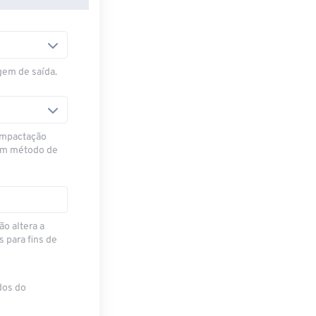
gem de saída.
ompactação
 um método de
ão altera a
para fins de
dos do