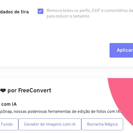
Remova todos os perfis, EXIF ​​e comentários 
dados de tira
para reduzir o tamanho
Aplicar
Redefinir todas
Aplicar a partir 
❤️
por
FreeConvert
Salvar como pre
s com IA
ipSnap, nossas poderosas ferramentas de edição de fotos com IA.
 Fundo
Gerador de Imagens com IA
Borracha Mágica