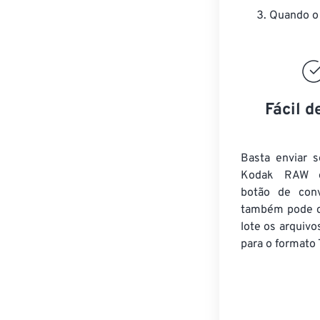
Quando o 
Fácil d
Basta enviar s
Kodak RAW e
botão de conv
também pode c
lote
os arquiv
para o formato 