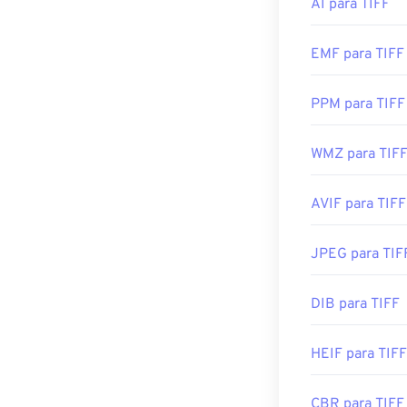
XnView MP
. Vo
AI para TIFF
dificuldades par
EMF para TIFF
Programas alt
PPM para TIFF
Adobe
Photos
WMZ para TIF
Desenvolvido p
Lançamento ini
AVIF para TIFF
Links úteis:
JPEG para TIF
https://www.ado
https://www.fil
DIB para TIFF
HEIF para TIFF
CBR para TIFF