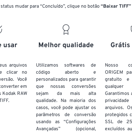
status mudar para “Concluído”, clique no botão
“Baixar TIFF”
e usar
Melhor qualidade
Grátis
eus arquivos
Utilizamos softwares de
Nosso co
 clicar no
código aberto e
ORIGEM pa
ersão. Você
personalizados para garantir
gratuito 
onverter em
que nossas conversões
qualquer
os Kodak RAW
sejam da mais alta
Garantimos 
TIFF.
qualidade. Na maioria dos
privacida
casos, você pode ajustar os
arquivos. O
parâmetros de conversão
protegidos c
usando as “Configurações
SSL de 25
Avançadas” (opcional,
excluídos a