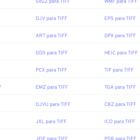
cê também pode usar nosso conversor de
TIFF para JPG
se es
SVGZ para TIFF
WMF para TIFF
a abrir arquivos TIFF.
DJV para TIFF
EPS para TIFF
ernativos como
ColorStrokes
, GNU Image Manipulation Progra
ART para TIFF
DPX para TIFF
hop
e
ACDSee
também são úteis para abrir e manipular arquivos
F
DDS para TIFF
HEIC para TIFF
or:
Aldus Corporation
, agora Adobe Inc.
cial:
1986
PCX para TIFF
TIF para TIFF
F
EMZ para TIFF
TGA para TIFF
be.com/creativecloud/file-types/image/raster/tiff-file.html
e-extensions.org/tiff-file-extension
DJVU para TIFF
CBZ para TIFF
JXL para TIFF
ICO para TIFF
JFIF para TIFF
PSB para TIFF