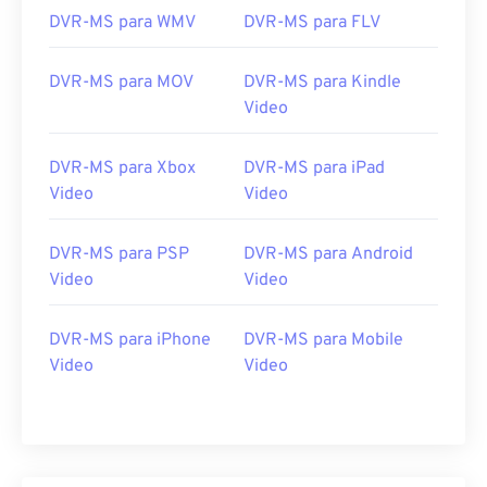
Links úteis:
DVR-MS para WMV
DVR-MS para FLV
https://en.wikipedia.org/wiki/DVR-MS
https://docs.microsoft.com/en-us/previous-
DVR-MS para MOV
DVR-MS para Kindle
versions/ms778831(v%3dvs.85)
Video
DVR-MS para Xbox
DVR-MS para iPad
Video
Video
DVR-MS para PSP
DVR-MS para Android
Video
Video
DVR-MS para iPhone
DVR-MS para Mobile
Video
Video