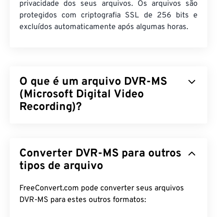
privacidade dos seus arquivos. Os arquivos são
protegidos com criptografia SSL de 256 bits e
excluídos automaticamente após algumas horas.
O que é um arquivo DVR-MS
(Microsoft Digital Video
Recording)?
O Microsoft Digital Video Recording (DVR-MS) é o
formato de arquivo contêiner multimídia resultante
Converter DVR-MS para outros
da gravação de conteúdo televisivo (TV) por um
Stream Buffer Engine (SBE)
tipos de arquivo
. O DVR-MS é
propriedade da Microsoft, que o desenvolveu para
armazenar gravações de TV capturadas por
FreeConvert.com pode converter seus arquivos
produtos Microsoft. Em 2008 (com o Windows 7), o
DVR-MS para estes outros formatos:
formato
Windows Recorded TV Show (WTV)