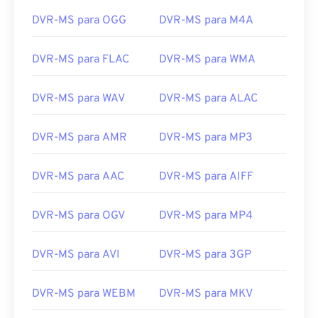
substituiu o DVR-MS.
DVR-MS para OGG
DVR-MS para M4A
Como abrir um arquivo DVR-MS?
DVR-MS para FLAC
DVR-MS para WMA
O Microsoft Windows 7, 8 e 10 ainda oferecem
suporte a arquivos DVR-MS. Portanto, um arquivo
DVR-MS para WAV
DVR-MS para ALAC
DVR-MS pode ser aberto com
o Windows Media
Player
. Se um aplicativo exigir DVR-MS, a
DVR-MS para AMR
DVR-MS para MP3
Microsoft recomenda usar o seguinte utilitário para
converter WTV para DVR-MS:
\Windows\ehome\WTVConverter.exe
.
DVR-MS para AAC
DVR-MS para AIFF
Outros players que podem abrir um arquivo DVR-
MS incluem
o VLC media player
,
o Cyberlink
DVR-MS para OGV
DVR-MS para MP4
PowerDirector
,
o Cyberlink PowerDVD
e
o
Cyberlink PowerProducer
.
DVR-MS para AVI
DVR-MS para 3GP
Desenvolvido por:
Microsoft
DVR-MS para WEBM
DVR-MS para MKV
Lançamento inicial:
2004