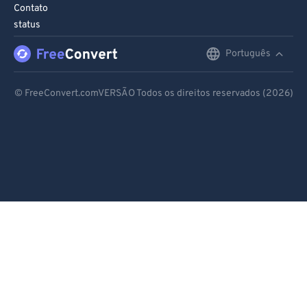
Contato
status
Português
English
Deutsch
© FreeConvert.comVERSÃO Todos os direitos reservados (2026)
Español
Français
Português
Italiano
Dutch
日本語
简体中文