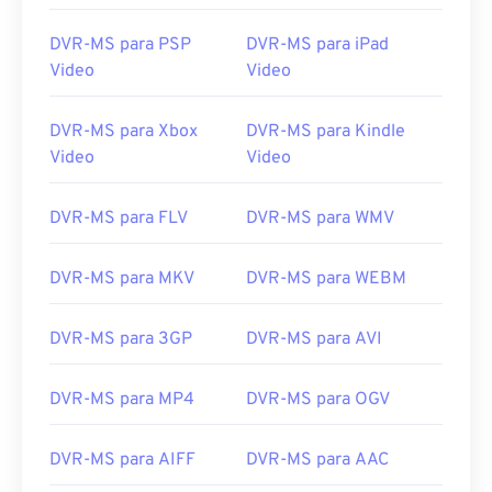
12
12
12
12
12
12
12
12
DVR-MS para PSP
DVR-MS para iPad
13
13
13
13
13
13
13
13
Video
Video
14
14
14
14
14
14
14
14
DVR-MS para Xbox
DVR-MS para Kindle
15
15
15
15
15
15
15
15
Video
Video
16
16
16
16
16
16
16
16
DVR-MS para FLV
DVR-MS para WMV
17
17
17
17
17
17
17
17
18
18
18
18
18
18
18
18
DVR-MS para MKV
DVR-MS para WEBM
19
19
19
19
19
19
19
19
20
20
20
20
20
20
20
20
DVR-MS para 3GP
DVR-MS para AVI
21
21
21
21
21
21
21
21
DVR-MS para MP4
DVR-MS para OGV
22
22
22
22
22
22
22
22
23
23
23
23
23
23
23
23
DVR-MS para AIFF
DVR-MS para AAC
24
24
24
24
24
24