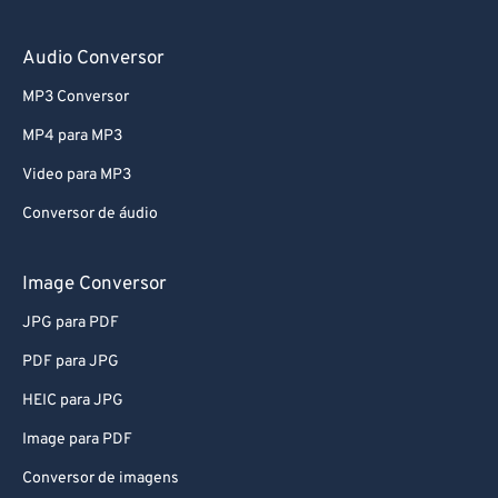
78
78
Audio Conversor
79
79
MP3 Conversor
80
80
MP4 para MP3
81
81
Video para MP3
82
82
Conversor de áudio
83
83
84
84
Image Conversor
85
85
JPG para PDF
86
86
PDF para JPG
87
87
HEIC para JPG
88
88
Image para PDF
89
89
Conversor de imagens
90
90