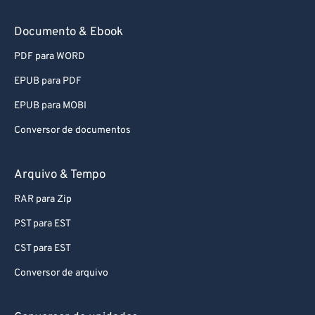
91
91
Documento & Ebook
92
92
PDF para WORD
93
93
EPUB para PDF
94
94
EPUB para MOBI
95
95
Conversor de documentos
96
96
97
97
Arquivo & Tempo
98
98
RAR para Zip
99
99
PST para EST
CST para EST
Conversor de arquivo