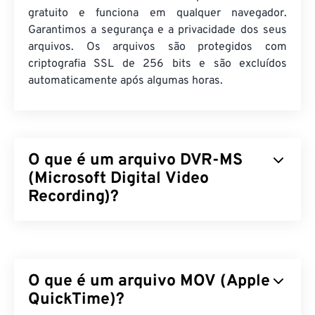
gratuito e funciona em qualquer navegador.
Garantimos a segurança e a privacidade dos seus
arquivos. Os arquivos são protegidos com
criptografia SSL de 256 bits e são excluídos
automaticamente após algumas horas.
O que é um arquivo DVR-MS
(Microsoft Digital Video
Recording)?
O Microsoft Digital Video Recording (DVR-MS) é o
formato de arquivo contêiner multimídia resultante
da gravação de conteúdo televisivo (TV) por um
O que é um arquivo MOV (Apple
Stream Buffer Engine (SBE)
. O DVR-MS é
propriedade da Microsoft, que o desenvolveu para
QuickTime)?
armazenar gravações de TV capturadas por