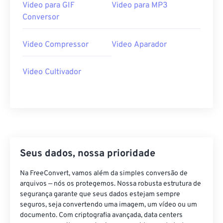
Video para GIF
Video para MP3
38
38
38
38
38
38
Conversor
39
39
39
39
39
39
40
40
40
40
40
40
Video Compressor
Video Aparador
41
41
41
41
41
41
Video Cultivador
42
42
42
42
42
42
43
43
43
43
43
43
44
44
44
44
44
44
45
45
45
45
45
45
46
46
46
46
46
46
Seus dados, nossa prioridade
47
47
47
47
47
47
Na FreeConvert, vamos além da simples conversão de
48
48
48
48
48
48
arquivos — nós os protegemos. Nossa robusta estrutura de
49
49
49
49
49
49
segurança garante que seus dados estejam sempre
seguros, seja convertendo uma imagem, um vídeo ou um
50
50
50
50
50
50
documento. Com criptografia avançada, data centers