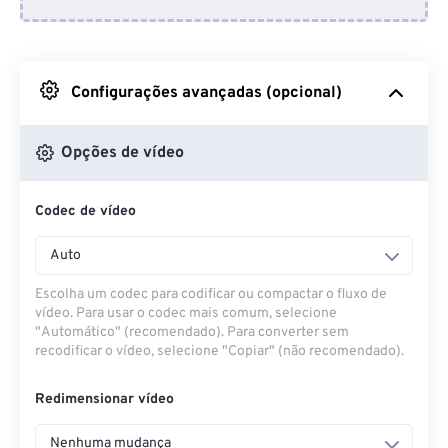
Do Dropbox
Do Google Drive
Configurações avançadas (opcional)
Do OneDrive
Opções de vídeo
Codec de vídeo
Da URL
Auto
Escolha um codec para codificar ou compactar o fluxo de
vídeo. Para usar o codec mais comum, selecione
"Automático" (recomendado). Para converter sem
recodificar o vídeo, selecione "Copiar" (não recomendado).
Redimensionar vídeo
Nenhuma mudança