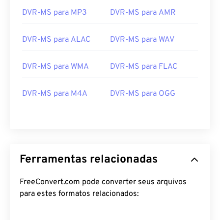
25
25
25
25
25
25
DVR-MS para MP3
DVR-MS para AMR
26
26
26
26
26
26
DVR-MS para ALAC
DVR-MS para WAV
27
27
27
27
27
27
28
28
28
28
28
28
DVR-MS para WMA
DVR-MS para FLAC
29
29
29
29
29
29
DVR-MS para M4A
DVR-MS para OGG
30
30
30
30
30
30
31
31
31
31
31
31
32
32
32
32
32
32
33
33
33
33
33
33
Ferramentas relacionadas
34
34
34
34
34
34
35
35
35
35
35
35
FreeConvert.com pode converter seus arquivos
para estes formatos relacionados:
36
36
36
36
36
36
37
37
37
37
37
37