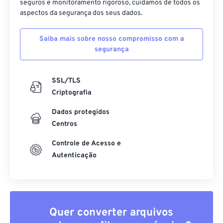
seguros e monitoramento rigoroso, cuidamos de todos os
51
51
51
51
51
51
aspectos da segurança dos seus dados.
52
52
52
52
52
52
53
53
53
53
53
53
Saiba mais sobre nosso compromisso com a
segurança
54
54
54
54
54
54
55
55
55
55
55
55
SSL/TLS
56
56
56
56
56
56
Criptografia
57
57
57
57
57
57
Dados protegidos
58
58
58
58
58
58
Centros
59
59
59
59
59
59
Controle de Acesso e
Autenticação
60
60
61
61
62
62
63
63
Quer converter arquivos